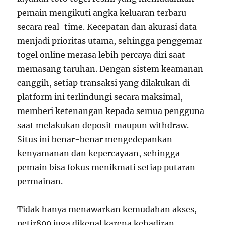
pemain mengikuti angka keluaran terbaru
secara real-time. Kecepatan dan akurasi data
menjadi prioritas utama, sehingga penggemar
togel online merasa lebih percaya diri saat
memasang taruhan. Dengan sistem keamanan
canggih, setiap transaksi yang dilakukan di
platform ini terlindungi secara maksimal,
memberi ketenangan kepada semua pengguna
saat melakukan deposit maupun withdraw.
Situs ini benar-benar mengedepankan
kenyamanan dan kepercayaan, sehingga
pemain bisa fokus menikmati setiap putaran
permainan.
Tidak hanya menawarkan kemudahan akses,
petir800 juga dikenal karena kehadiran