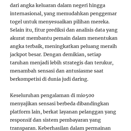
dari angka keluaran dalam negeri hingga
internasional, yang memudahkan penggemar
togel untuk menyesuaikan pilihan mereka.
Selain itu, fitur prediksi dan analisis data yang
akurat membantu pemain dalam menentukan
angka terbaik, meningkatkan peluang meraih
jackpot besar. Dengan demikian, setiap
taruhan menjadi lebih strategis dan terukur,
menambah sensasi dan antusiasme saat
berkompetisi di dunia judi daring.
Keseluruhan pengalaman di mio500
menyajikan sensasi berbeda dibandingkan
platform lain, berkat layanan pelanggan yang
responsif dan sistem pembayaran yang
transparan. Keberhasilan dalam permainan