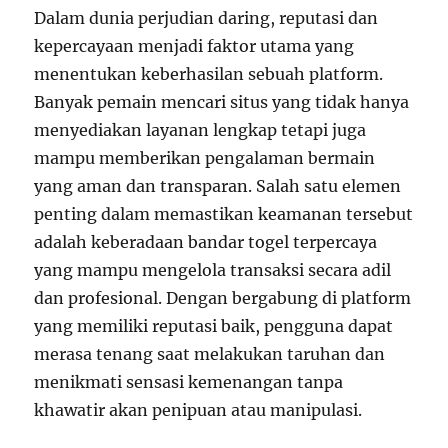
Dalam dunia perjudian daring, reputasi dan
kepercayaan menjadi faktor utama yang
menentukan keberhasilan sebuah platform.
Banyak pemain mencari situs yang tidak hanya
menyediakan layanan lengkap tetapi juga
mampu memberikan pengalaman bermain
yang aman dan transparan. Salah satu elemen
penting dalam memastikan keamanan tersebut
adalah keberadaan bandar togel terpercaya
yang mampu mengelola transaksi secara adil
dan profesional. Dengan bergabung di platform
yang memiliki reputasi baik, pengguna dapat
merasa tenang saat melakukan taruhan dan
menikmati sensasi kemenangan tanpa
khawatir akan penipuan atau manipulasi.