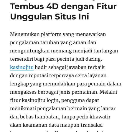
Pemula
Tembus 4D dengan Fitur
yang
Unggulan Situs Ini
Ingin
Cepat
Paham
dan
Menemukan platform yang menawarkan
Untung
pengalaman taruhan yang aman dan
menguntungkan memang menjadi tantangan
tersendiri bagi para pecinta judi daring.
kasinojitu
hadir sebagai jawaban terbaik
dengan reputasi terpercaya serta layanan
lengkap yang memudahkan para pemain dalam
mengakses berbagai jenis permainan. Melalui
fitur kasinojitu login, pengguna dapat
menikmati pengalaman bermain yang lancar
dan bebas hambatan, tanpa perlu khawatir
akan keamanan data maupun transaksi