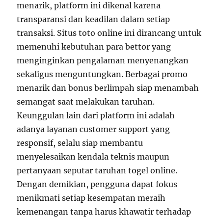
menarik, platform ini dikenal karena
transparansi dan keadilan dalam setiap
transaksi. Situs toto online ini dirancang untuk
memenuhi kebutuhan para bettor yang
menginginkan pengalaman menyenangkan
sekaligus menguntungkan. Berbagai promo
menarik dan bonus berlimpah siap menambah
semangat saat melakukan taruhan.
Keunggulan lain dari platform ini adalah
adanya layanan customer support yang
responsif, selalu siap membantu
menyelesaikan kendala teknis maupun
pertanyaan seputar taruhan togel online.
Dengan demikian, pengguna dapat fokus
menikmati setiap kesempatan meraih
kemenangan tanpa harus khawatir terhadap