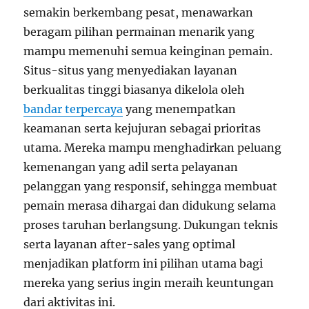
semakin berkembang pesat, menawarkan
beragam pilihan permainan menarik yang
mampu memenuhi semua keinginan pemain.
Situs-situs yang menyediakan layanan
berkualitas tinggi biasanya dikelola oleh
bandar terpercaya
yang menempatkan
keamanan serta kejujuran sebagai prioritas
utama. Mereka mampu menghadirkan peluang
kemenangan yang adil serta pelayanan
pelanggan yang responsif, sehingga membuat
pemain merasa dihargai dan didukung selama
proses taruhan berlangsung. Dukungan teknis
serta layanan after-sales yang optimal
menjadikan platform ini pilihan utama bagi
mereka yang serius ingin meraih keuntungan
dari aktivitas ini.