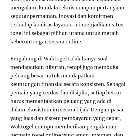
mengalami kendala teknis maupun pertanyaan
seputar permainan. Inovasi dan komitmen
terhadap kualitas layanan ini menjadikan situs
togel ini sebagai pilihan utama untuk meraih
keberuntungan secara online.
Bergabung di Waktogel tidak hanya soal
mendapatkan hiburan, tetapi juga membuka
peluang besar untuk mendapatkan
keuntungan finansial secara konsisten. Sebagai
pemain yang cerdas dan disiplin, setiap bettor
harus memanfaatkan peluang yang ada di
dalam ekosistem ini secara bijak. Dengan pasar
yang luas dan sistem pembayaran yang cepat,
Waktogel mampu memberikan pengalaman
bermain togel online yang aman, nyaman, dan