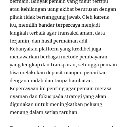
bermain. Banyak pemain yang takut tertipu
atau kehilangan uang akibat berurusan dengan
pihak tidak bertanggung jawab. Oleh karena
itu, memilih
bandar terpercaya
menjadi
langkah terbaik agar transaksi aman, data
terjamin, dan hasil permainan adil.
Kebanyakan platform yang kredibel juga
menawarkan berbagai metode pembayaran
yang lengkap dan transparan, sehingga pemain
bisa melakukan deposit maupun penarikan
dengan mudah dan tanpa hambatan.
Kepercayaan ini penting agar pemain merasa
nyaman dan fokus pada strategi yang akan
digunakan untuk meningkatkan peluang
menang dalam setiap taruhan.