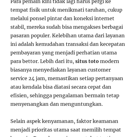
Para pemain kini tidak lagi harus pergi ke
tempat fisik untuk menikmati taruhan, cukup
melalui ponsel pintar dan koneksi internet
stabil, mereka sudah bisa mengakses berbagai
pasaran populer. Kelebihan utama dari layanan
ini adalah kemudahan transaksi dan kecepatan
pembayaran yang menjadi perhatian utama
para bettor. Lebih dari itu,
situs toto
modern
biasanya menyediakan layanan customer
service 24 jam, memastikan setiap pertanyaan
atau kendala bisa diatasi secara cepat dan
efisien, sehingga pengalaman bermain tetap
menyenangkan dan menguntungkan.
Selain aspek kenyamanan, faktor keamanan
menjadi prioritas utama saat memilih tempat