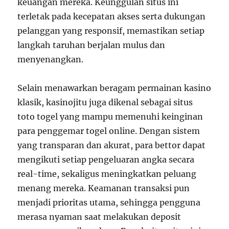
keuangan mereka. Keunggulan situs ini
terletak pada kecepatan akses serta dukungan
pelanggan yang responsif, memastikan setiap
langkah taruhan berjalan mulus dan
menyenangkan.
Selain menawarkan beragam permainan kasino
klasik, kasinojitu juga dikenal sebagai situs
toto togel yang mampu memenuhi keinginan
para penggemar togel online. Dengan sistem
yang transparan dan akurat, para bettor dapat
mengikuti setiap pengeluaran angka secara
real-time, sekaligus meningkatkan peluang
menang mereka. Keamanan transaksi pun
menjadi prioritas utama, sehingga pengguna
merasa nyaman saat melakukan deposit