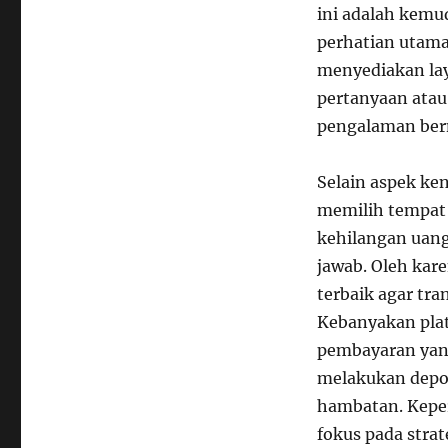
ini adalah kemu
perhatian utama 
menyediakan lay
pertanyaan atau 
pengalaman ber
Selain aspek ke
memilih tempat 
kehilangan uang
jawab. Oleh kar
terbaik agar tra
Kebanyakan pla
pembayaran yang
melakukan depo
hambatan. Kepe
fokus pada stra