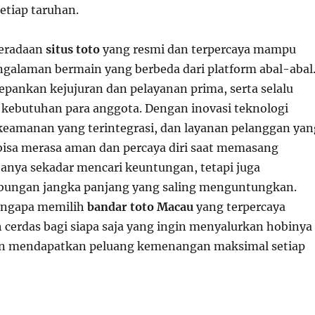
tiap taruhan.
beradaan
situs toto
yang resmi dan terpercaya mampu
alaman bermain yang berbeda dari platform abal-abal
ankan kejujuran dan pelayanan prima, serta selalu
ebutuhan para anggota. Dengan inovasi teknologi
 keamanan yang terintegrasi, dan layanan pelanggan yan
isa merasa aman dan percaya diri saat memasang
hanya sekadar mencari keuntungan, tetapi juga
ngan jangka panjang yang saling menguntungkan.
mengapa memilih
bandar toto Macau
yang terpercaya
 cerdas bagi siapa saja yang ingin menyalurkan hobinya
dan mendapatkan peluang kemenangan maksimal setiap