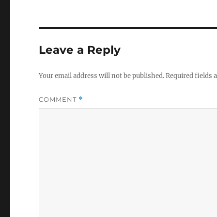
Leave a Reply
Your email address will not be published.
Required fields
COMMENT
*