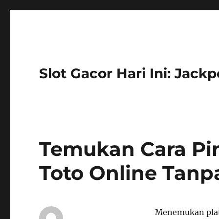
Slot Gacor Hari Ini: Ja
Temukan Cara Pin
Toto Online Tanp
Menemukan plat