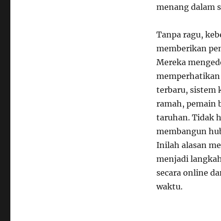
menang dalam se
Tanpa ragu, ke
memberikan peng
Mereka mengedep
memperhatikan k
terbaru, sistem
ramah, pemain b
taruhan. Tidak 
membangun hubu
Inilah alasan 
menjadi langkah
secara online 
waktu.