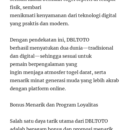
fisik, sembari
menikmati kenyamanan dari teknologi digital
yang praktis dan modern.
Dengan pendekatan ini, DBLTOTO
berhasil menyatukan dua dunia—tradisional
dan digital—sehingga sesuai untuk
pemain berpengalaman yang
ingin menjaga atmosfer togel darat, serta
menarik minat generasi muda yang lebih akrab
dengan platform online.
Bonus Menarik dan Program Loyalitas
Salah satu daya tarik utama dari DBLTOTO
adalah beragam bonus dan promosi menarik