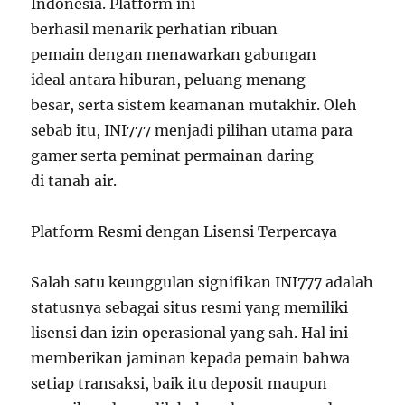
Indonesia. Platform ini
berhasil menarik perhatian ribuan
pemain dengan menawarkan gabungan
ideal antara hiburan, peluang menang
besar, serta sistem keamanan mutakhir. Oleh
sebab itu, INI777 menjadi pilihan utama para
gamer serta peminat permainan daring
di tanah air.
Platform Resmi dengan Lisensi Terpercaya
Salah satu keunggulan signifikan INI777 adalah
statusnya sebagai situs resmi yang memiliki
lisensi dan izin operasional yang sah. Hal ini
memberikan jaminan kepada pemain bahwa
setiap transaksi, baik itu deposit maupun