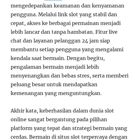
mengedepankan keamanan dan kenyamanan
pengguna. Melalui link slot yang stabil dan
cepat, akses ke berbagai permainan menjadi
lebih lancar dan tanpa hambatan. Fitur live
chat dan layanan pelanggan 24 jam siap
membantu setiap pengguna yang mengalami
kendala saat bermain. Dengan begitu,
pengalaman bermain menjadi lebih
menyenangkan dan bebas stres, serta memberi
peluang besar untuk mendapatkan
kemenangan yang menguntungkan.
Akhir kata, keberhasilan dalam dunia slot
online sangat bergantung pada pilihan
platform yang tepat dan strategi bermain yang
cerdas. Bermain di situs slot terpercaya dengan