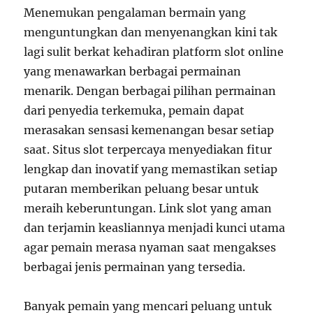
Menemukan pengalaman bermain yang
menguntungkan dan menyenangkan kini tak
lagi sulit berkat kehadiran platform slot online
yang menawarkan berbagai permainan
menarik. Dengan berbagai pilihan permainan
dari penyedia terkemuka, pemain dapat
merasakan sensasi kemenangan besar setiap
saat. Situs slot terpercaya menyediakan fitur
lengkap dan inovatif yang memastikan setiap
putaran memberikan peluang besar untuk
meraih keberuntungan. Link slot yang aman
dan terjamin keasliannya menjadi kunci utama
agar pemain merasa nyaman saat mengakses
berbagai jenis permainan yang tersedia.
Banyak pemain yang mencari peluang untuk