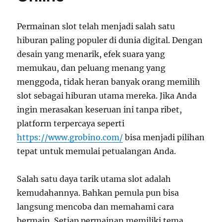
Banyak
Drama
Permainan slot telah menjadi salah satu
hiburan paling populer di dunia digital. Dengan
desain yang menarik, efek suara yang
memukau, dan peluang menang yang
menggoda, tidak heran banyak orang memilih
slot sebagai hiburan utama mereka. Jika Anda
ingin merasakan keseruan ini tanpa ribet,
platform terpercaya seperti
https://www.grobino.com/
bisa menjadi pilihan
tepat untuk memulai petualangan Anda.
Salah satu daya tarik utama slot adalah
kemudahannya. Bahkan pemula pun bisa
langsung mencoba dan memahami cara
bermain. Setiap permainan memiliki tema