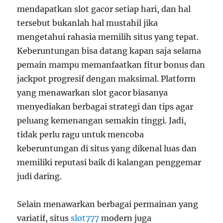
mendapatkan slot gacor setiap hari, dan hal
tersebut bukanlah hal mustahil jika
mengetahui rahasia memilih situs yang tepat.
Keberuntungan bisa datang kapan saja selama
pemain mampu memanfaatkan fitur bonus dan
jackpot progresif dengan maksimal. Platform
yang menawarkan slot gacor biasanya
menyediakan berbagai strategi dan tips agar
peluang kemenangan semakin tinggi. Jadi,
tidak perlu ragu untuk mencoba
keberuntungan di situs yang dikenal luas dan
memiliki reputasi baik di kalangan penggemar
judi daring.
Selain menawarkan berbagai permainan yang
variatif, situs
slot777
modern juga