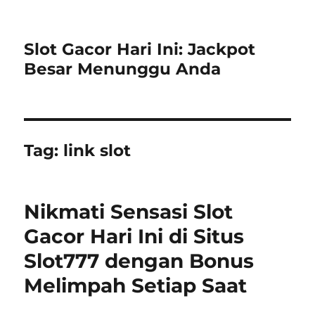
Slot Gacor Hari Ini: Jackpot
Besar Menunggu Anda
Tag:
link slot
Nikmati Sensasi Slot
Gacor Hari Ini di Situs
Slot777 dengan Bonus
Melimpah Setiap Saat