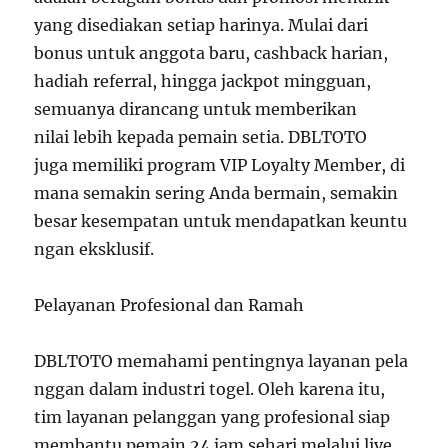
yang disediakan setiap harinya. Mulai dari
bonus untuk anggota baru, cashback harian,
hadiah referral, hingga jackpot mingguan,
semuanya dirancang untuk memberikan
nilai lebih kepada pemain setia. DBLTOTO
juga memiliki program VIP Loyalty Member, di
mana semakin sering Anda bermain, semakin
besar kesempatan untuk mendapatkan keuntu
ngan eksklusif.
Pelayanan Profesional dan Ramah
DBLTOTO memahami pentingnya layanan pela
nggan dalam industri togel. Oleh karena itu,
tim layanan pelanggan yang profesional siap
membantu pemain 24 jam sehari melalui live