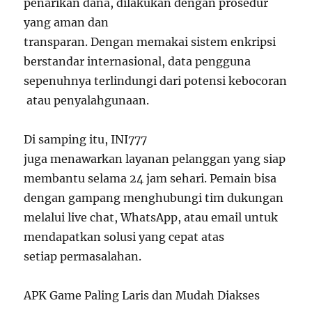
penarikan dana, dilakukan dengan prosedur
yang aman dan
transparan. Dengan memakai sistem enkripsi
berstandar internasional, data pengguna
sepenuhnya terlindungi dari potensi kebocoran
atau penyalahgunaan.
Di samping itu, INI777
juga menawarkan layanan pelanggan yang siap
membantu selama 24 jam sehari. Pemain bisa
dengan gampang menghubungi tim dukungan
melalui live chat, WhatsApp, atau email untuk
mendapatkan solusi yang cepat atas
setiap permasalahan.
APK Game Paling Laris dan Mudah Diakses