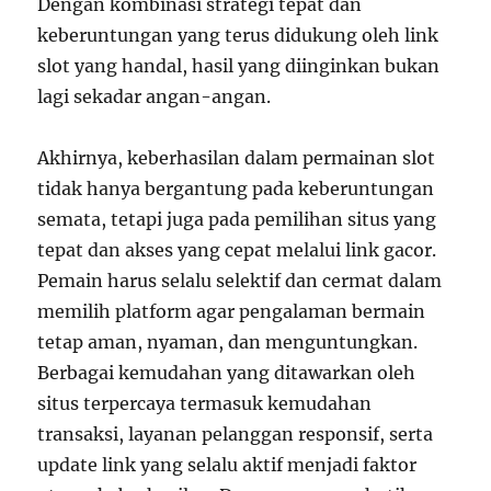
Dengan kombinasi strategi tepat dan
keberuntungan yang terus didukung oleh link
slot yang handal, hasil yang diinginkan bukan
lagi sekadar angan-angan.
Akhirnya, keberhasilan dalam permainan slot
tidak hanya bergantung pada keberuntungan
semata, tetapi juga pada pemilihan situs yang
tepat dan akses yang cepat melalui link gacor.
Pemain harus selalu selektif dan cermat dalam
memilih platform agar pengalaman bermain
tetap aman, nyaman, dan menguntungkan.
Berbagai kemudahan yang ditawarkan oleh
situs terpercaya termasuk kemudahan
transaksi, layanan pelanggan responsif, serta
update link yang selalu aktif menjadi faktor