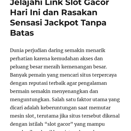
Jelajahi Link Slot Gacor
Gacor
Hari
Hari Ini dan Rasakan
Ini
Sensasi Jackpot Tanpa
di
Situs
Batas
Slot777
dengan
Bonus
Dunia perjudian daring semakin menarik
Melimpah
Setiap
perhatian karena kemudahan akses dan
Saat
peluang besar meraih kemenangan besar.
Banyak pemain yang mencari situs terpercaya
dengan reputasi terbaik agar pengalaman
bermain semakin menyenangkan dan
menguntungkan. Salah satu faktor utama yang
dicari adalah keberuntungan saat memutar
mesin slot, terutama jika situs tersebut dikenal
dengan istilah “slot gacor” yang mampu