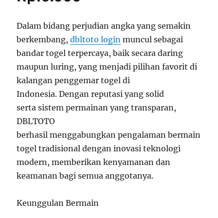
Slot
Online
Dalam bidang perjudian angka yang semakin
berkembang,
dbltoto login
muncul sebagai
bandar togel terpercaya, baik secara daring
maupun luring, yang menjadi pilihan favorit di
kalangan penggemar togel di
Indonesia. Dengan reputasi yang solid
serta sistem permainan yang transparan,
DBLTOTO
berhasil menggabungkan pengalaman bermain
togel tradisional dengan inovasi teknologi
modern, memberikan kenyamanan dan
keamanan bagi semua anggotanya.
Keunggulan Bermain