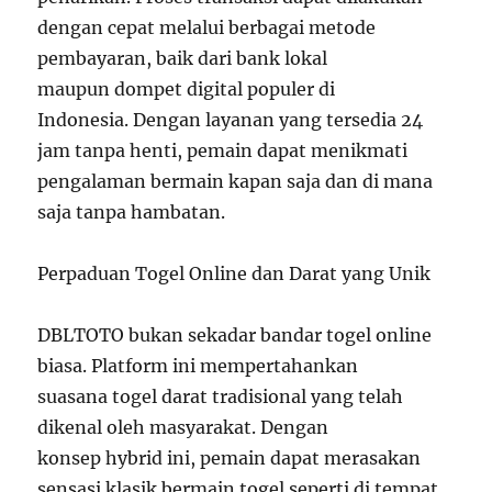
dengan cepat melalui berbagai metode
pembayaran, baik dari bank lokal
maupun dompet digital populer di
Indonesia. Dengan layanan yang tersedia 24
jam tanpa henti, pemain dapat menikmati
pengalaman bermain kapan saja dan di mana
saja tanpa hambatan.
Perpaduan Togel Online dan Darat yang Unik
DBLTOTO bukan sekadar bandar togel online
biasa. Platform ini mempertahankan
suasana togel darat tradisional yang telah
dikenal oleh masyarakat. Dengan
konsep hybrid ini, pemain dapat merasakan
sensasi klasik bermain togel seperti di tempat