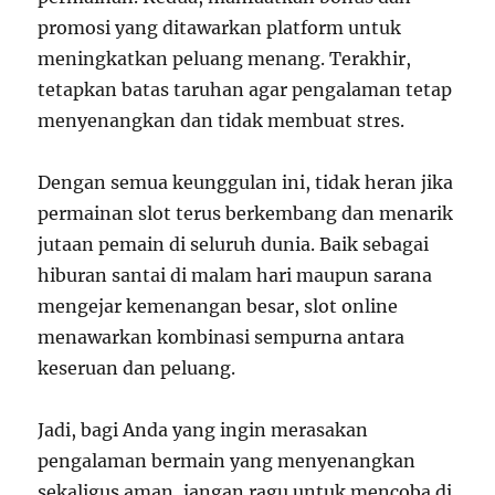
promosi yang ditawarkan platform untuk
meningkatkan peluang menang. Terakhir,
tetapkan batas taruhan agar pengalaman tetap
menyenangkan dan tidak membuat stres.
Dengan semua keunggulan ini, tidak heran jika
permainan slot terus berkembang dan menarik
jutaan pemain di seluruh dunia. Baik sebagai
hiburan santai di malam hari maupun sarana
mengejar kemenangan besar, slot online
menawarkan kombinasi sempurna antara
keseruan dan peluang.
Jadi, bagi Anda yang ingin merasakan
pengalaman bermain yang menyenangkan
sekaligus aman, jangan ragu untuk mencoba di