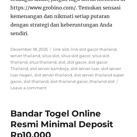
https://www.grobino.com/. Temukan sensasi
kemenangan dan nikmati setiap putaran
dengan strategi dan keberuntungan Anda
sendiri.
Posted
Tags
December 18, 2025
link slot
,
link slot gacor thailand
,
on
server thailand
,
situs slot
,
situs slot gacor
,
situs slot
thailand
,
situs thailand
,
slot
,
slot gacor
,
slot gacor
Thailand
,
slot server kamboja
,
slot server luar
,
slot server
luar negeri
,
slot server thailand
,
slot server thailand super
gacor
,
slot thailand
,
slot thailand gacor
,
thailand slot
on
Leave a comment
Temukan
Sensasi
Menang
Bandar Togel Online
Besar
dalam
Resmi Minimal Deposit
Dunia
Rp10.000
Permainan