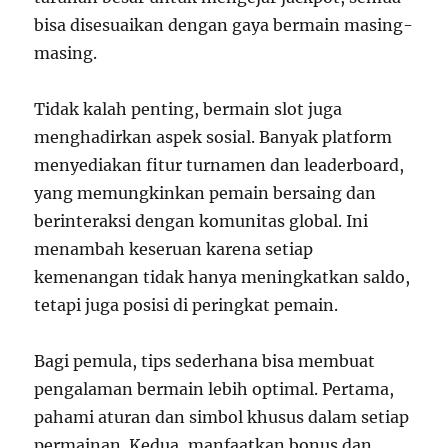
bisa disesuaikan dengan gaya bermain masing-
masing.
Tidak kalah penting, bermain slot juga
menghadirkan aspek sosial. Banyak platform
menyediakan fitur turnamen dan leaderboard,
yang memungkinkan pemain bersaing dan
berinteraksi dengan komunitas global. Ini
menambah keseruan karena setiap
kemenangan tidak hanya meningkatkan saldo,
tetapi juga posisi di peringkat pemain.
Bagi pemula, tips sederhana bisa membuat
pengalaman bermain lebih optimal. Pertama,
pahami aturan dan simbol khusus dalam setiap
permainan. Kedua, manfaatkan bonus dan