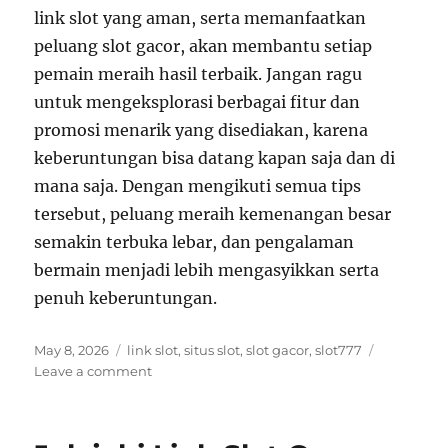
link slot yang aman, serta memanfaatkan
peluang slot gacor, akan membantu setiap
pemain meraih hasil terbaik. Jangan ragu
untuk mengeksplorasi berbagai fitur dan
promosi menarik yang disediakan, karena
keberuntungan bisa datang kapan saja dan di
mana saja. Dengan mengikuti semua tips
tersebut, peluang meraih kemenangan besar
semakin terbuka lebar, dan pengalaman
bermain menjadi lebih mengasyikkan serta
penuh keberuntungan.
Posted
Tags
May 8, 2026
link slot
,
situs slot
,
slot gacor
,
slot777
on
on
Leave a comment
Nikmati
Sensasi
Slot