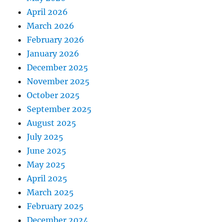
April 2026
March 2026
February 2026
January 2026
December 2025
November 2025
October 2025
September 2025
August 2025
July 2025
June 2025
May 2025
April 2025
March 2025
February 2025
December 2024