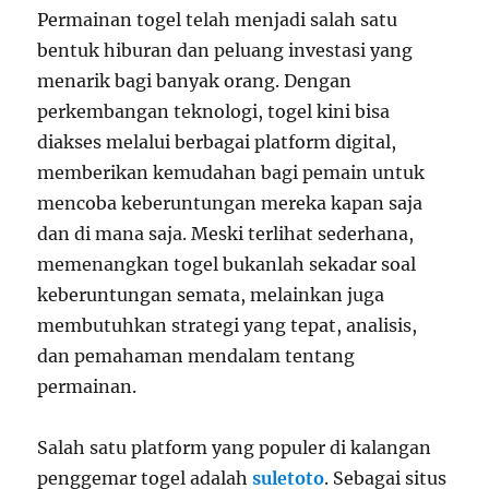
Permainan togel telah menjadi salah satu
bentuk hiburan dan peluang investasi yang
menarik bagi banyak orang. Dengan
perkembangan teknologi, togel kini bisa
diakses melalui berbagai platform digital,
memberikan kemudahan bagi pemain untuk
mencoba keberuntungan mereka kapan saja
dan di mana saja. Meski terlihat sederhana,
memenangkan togel bukanlah sekadar soal
keberuntungan semata, melainkan juga
membutuhkan strategi yang tepat, analisis,
dan pemahaman mendalam tentang
permainan.
Salah satu platform yang populer di kalangan
penggemar togel adalah
suletoto
. Sebagai situs