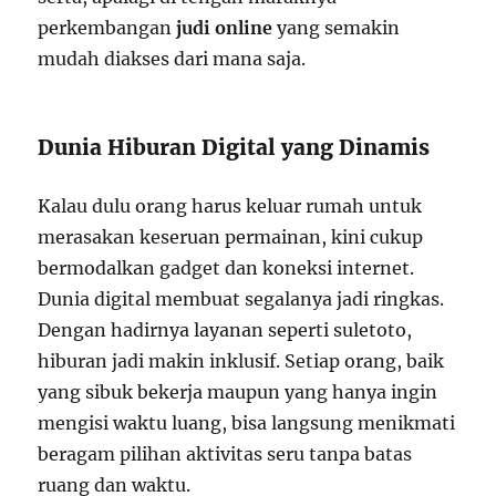
perkembangan
judi online
yang semakin
mudah diakses dari mana saja.
Dunia Hiburan Digital yang Dinamis
Kalau dulu orang harus keluar rumah untuk
merasakan keseruan permainan, kini cukup
bermodalkan gadget dan koneksi internet.
Dunia digital membuat segalanya jadi ringkas.
Dengan hadirnya layanan seperti suletoto,
hiburan jadi makin inklusif. Setiap orang, baik
yang sibuk bekerja maupun yang hanya ingin
mengisi waktu luang, bisa langsung menikmati
beragam pilihan aktivitas seru tanpa batas
ruang dan waktu.