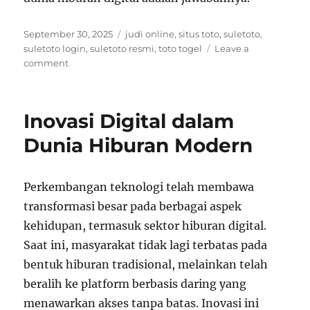
Posted
Tags
September 30, 2025
judi online
,
situs toto
,
suletoto
,
on
suletoto login
,
suletoto resmi
,
toto togel
Leave a
on
comment
Menikmati
Hiburan
Digital
Inovasi Digital dalam
dengan
Sentuhan
Dunia Hiburan Modern
Modern
dan
Penuh
Perkembangan teknologi telah membawa
Gaya
transformasi besar pada berbagai aspek
kehidupan, termasuk sektor hiburan digital.
Saat ini, masyarakat tidak lagi terbatas pada
bentuk hiburan tradisional, melainkan telah
beralih ke platform berbasis daring yang
menawarkan akses tanpa batas. Inovasi ini