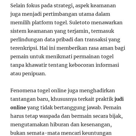
Selain fokus pada strategi, aspek keamanan
juga menjadi pertimbangan utama dalam
memilih platform togel. Suletoto menawarkan
sistem keamanan yang terjamin, termasuk
perlindungan data pribadi dan transaksi yang
terenkripsi. Hal ini memberikan rasa aman bagi
pemain untuk menikmati permainan togel
tanpa khawatir tentang kebocoran informasi
atau penipuan.
Fenomena togel online juga menghadirkan
tantangan baru, khususnya terkait praktik
judi
online
yang tidak bertanggung jawab. Pemain
harus tetap waspada dan bermain secara bijak,
mengutamakan hiburan dan kesenangan,
bukan semata-mata mencari keuntungan