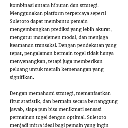
kombinasi antara hiburan dan strategi.
Menggunakan platform terpercaya seperti
Suletoto dapat membantu pemain
mengembangkan prediksi yang lebih akurat,
mengatur manajemen modal, dan menjaga
keamanan transaksi. Dengan pendekatan yang
tepat, pengalaman bermain togel tidak hanya
menyenangkan, tetapi juga memberikan
peluang untuk meraih kemenangan yang
signifikan.
Dengan memahami strategi, memanfaatkan
fitur statistik, dan bermain secara bertanggung
jawab, siapa pun bisa menikmati sensasi
permainan togel dengan optimal. Suletoto
menjadi mitra ideal bagi pemain yang ingin