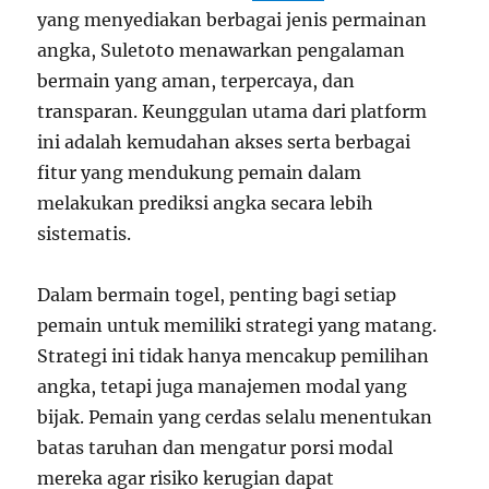
yang menyediakan berbagai jenis permainan
angka, Suletoto menawarkan pengalaman
bermain yang aman, terpercaya, dan
transparan. Keunggulan utama dari platform
ini adalah kemudahan akses serta berbagai
fitur yang mendukung pemain dalam
melakukan prediksi angka secara lebih
sistematis.
Dalam bermain togel, penting bagi setiap
pemain untuk memiliki strategi yang matang.
Strategi ini tidak hanya mencakup pemilihan
angka, tetapi juga manajemen modal yang
bijak. Pemain yang cerdas selalu menentukan
batas taruhan dan mengatur porsi modal
mereka agar risiko kerugian dapat