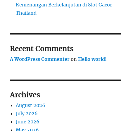
Kemenangan Berkelanjutan di Slot Gacor
Thailand
Recent Comments
A WordPress Commenter
on
Hello world!
Archives
August 2026
July 2026
June 2026
May 2026