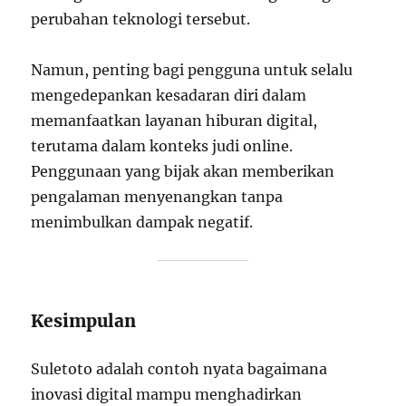
perubahan teknologi tersebut.
Namun, penting bagi pengguna untuk selalu
mengedepankan kesadaran diri dalam
memanfaatkan layanan hiburan digital,
terutama dalam konteks judi online.
Penggunaan yang bijak akan memberikan
pengalaman menyenangkan tanpa
menimbulkan dampak negatif.
Kesimpulan
Suletoto adalah contoh nyata bagaimana
inovasi digital mampu menghadirkan