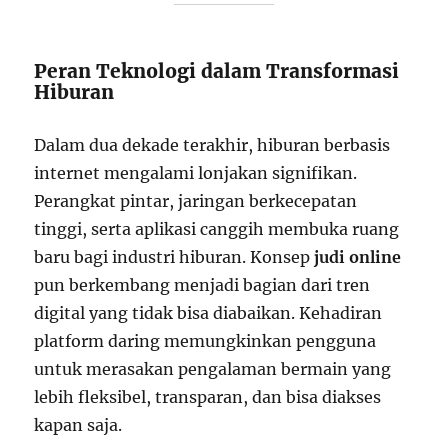
Peran Teknologi dalam Transformasi
Hiburan
Dalam dua dekade terakhir, hiburan berbasis
internet mengalami lonjakan signifikan.
Perangkat pintar, jaringan berkecepatan
tinggi, serta aplikasi canggih membuka ruang
baru bagi industri hiburan. Konsep
judi online
pun berkembang menjadi bagian dari tren
digital yang tidak bisa diabaikan. Kehadiran
platform daring memungkinkan pengguna
untuk merasakan pengalaman bermain yang
lebih fleksibel, transparan, dan bisa diakses
kapan saja.