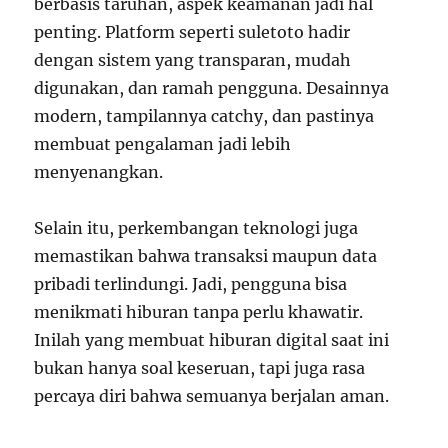
berbasis taruhan, aspek keamanan jadi hal
penting. Platform seperti suletoto hadir
dengan sistem yang transparan, mudah
digunakan, dan ramah pengguna. Desainnya
modern, tampilannya catchy, dan pastinya
membuat pengalaman jadi lebih
menyenangkan.
Selain itu, perkembangan teknologi juga
memastikan bahwa transaksi maupun data
pribadi terlindungi. Jadi, pengguna bisa
menikmati hiburan tanpa perlu khawatir.
Inilah yang membuat hiburan digital saat ini
bukan hanya soal keseruan, tapi juga rasa
percaya diri bahwa semuanya berjalan aman.