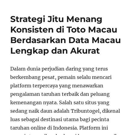
Rumus
Rahasia
Strategi Jitu Menang
Data
Macau
Konsisten di Toto Macau
yang
Berdasarkan Data Macau
Membant
Pemain
Lengkap dan Akurat
Toto
Macau
Menang
Dalam dunia perjudian daring yang terus
Berkali-
Kali
berkembang pesat, pemain selalu mencari
platform terpercaya yang menawarkan
pengalaman taruhan terbaik dan peluang
kemenangan nyata. Salah satu situs yang
sedang naik daun adalah Tribuntogel, dikenal
luas sebagai destinasi utama bagi pecinta
taruhan online di Indonesia. Platform ini