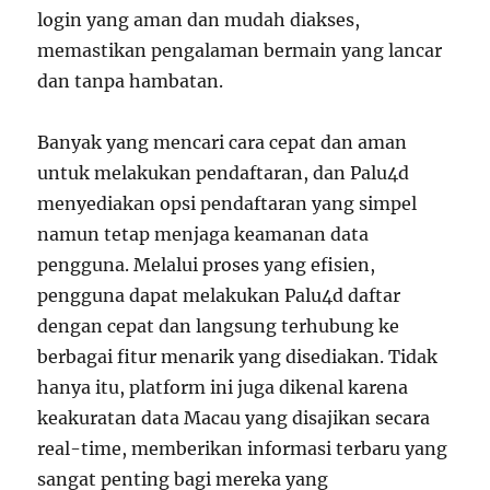
login yang aman dan mudah diakses,
memastikan pengalaman bermain yang lancar
dan tanpa hambatan.
Banyak yang mencari cara cepat dan aman
untuk melakukan pendaftaran, dan Palu4d
menyediakan opsi pendaftaran yang simpel
namun tetap menjaga keamanan data
pengguna. Melalui proses yang efisien,
pengguna dapat melakukan Palu4d daftar
dengan cepat dan langsung terhubung ke
berbagai fitur menarik yang disediakan. Tidak
hanya itu, platform ini juga dikenal karena
keakuratan data Macau yang disajikan secara
real-time, memberikan informasi terbaru yang
sangat penting bagi mereka yang