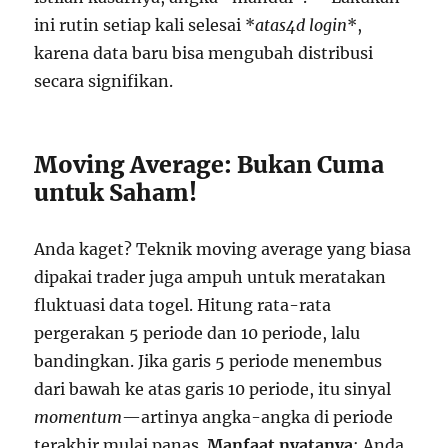
ini rutin setiap kali selesai *
atas4d login
*,
karena data baru bisa mengubah distribusi
secara signifikan.
Moving Average: Bukan Cuma
untuk Saham!
Anda kaget? Teknik moving average yang biasa
dipakai trader juga ampuh untuk meratakan
fluktuasi data togel. Hitung rata-rata
pergerakan 5 periode dan 10 periode, lalu
bandingkan. Jika garis 5 periode menembus
dari bawah ke atas garis 10 periode, itu sinyal
momentum
—artinya angka-angka di periode
terakhir mulai panas.
Manfaat nyatanya
: Anda