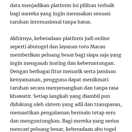
data menjadikan platform ini pilihan terbaik
bagi mereka yang ingin merasakan sensasi
taruhan internasional tanpa batas.
Akhirnya, keberadaan platform judi online
seperti abutogel dan layanan toto Macau
memberikan peluang besar bagi siapa saja yang
ingin mengasah insting dan keberuntungan.
Dengan berbagai fitur menarik serta jaminan
kenyamanan, pengguna dapat menikmati
taruhan secara menyenangkan dan tanpa rasa
khawatir. Setiap langkah yang diambil pun
didukung oleh sistem yang adil dan transparan,
memastikan pengalaman bermain tetap seru
dan menguntungkan. Bagi mereka yang serius
mencari peluang besar, keberadaan abu togel