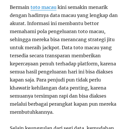
Bermain
toto macau
kini semakin menarik
dengan hadirnya data macau yang lengkap dan
akurat. Informasi ini membantu bettor
memahami pola pengeluaran toto macau,
sehingga mereka bisa merancang strategi jitu
untuk meraih jackpot. Data toto macau yang
tersedia secara transparan memberikan
kepercayaan penuh terhadap platform, karena
semua hasil pengeluaran hari ini bisa diakses
kapan saja. Para penjudi pun tidak perlu
khawatir kehilangan data penting, karena
semuanya tersimpan rapi dan bisa diakses
melalui berbagai perangkat kapan pun mereka
membutuhkannya.
Selain keunggulan dari segi data, kemudahan