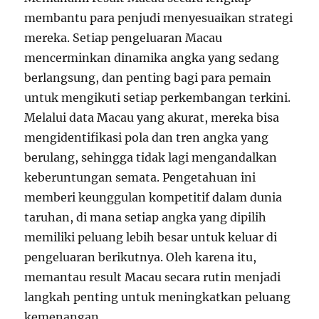
membantu para penjudi menyesuaikan strategi
mereka. Setiap pengeluaran Macau
mencerminkan dinamika angka yang sedang
berlangsung, dan penting bagi para pemain
untuk mengikuti setiap perkembangan terkini.
Melalui data Macau yang akurat, mereka bisa
mengidentifikasi pola dan tren angka yang
berulang, sehingga tidak lagi mengandalkan
keberuntungan semata. Pengetahuan ini
memberi keunggulan kompetitif dalam dunia
taruhan, di mana setiap angka yang dipilih
memiliki peluang lebih besar untuk keluar di
pengeluaran berikutnya. Oleh karena itu,
memantau result Macau secara rutin menjadi
langkah penting untuk meningkatkan peluang
kemenangan.