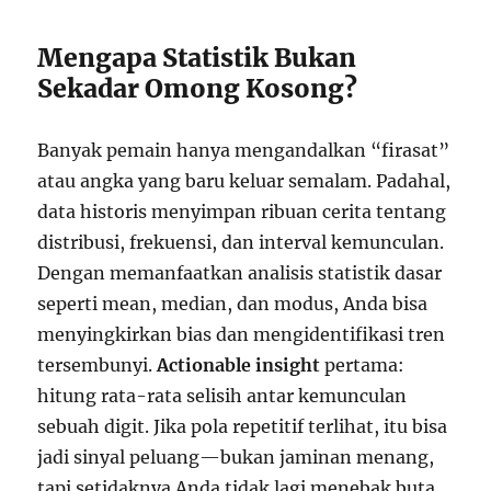
Mengapa Statistik Bukan
Sekadar Omong Kosong?
Banyak pemain hanya mengandalkan “firasat”
atau angka yang baru keluar semalam. Padahal,
data historis menyimpan ribuan cerita tentang
distribusi, frekuensi, dan interval kemunculan.
Dengan memanfaatkan analisis statistik dasar
seperti mean, median, dan modus, Anda bisa
menyingkirkan bias dan mengidentifikasi tren
tersembunyi.
Actionable insight
pertama:
hitung rata-rata selisih antar kemunculan
sebuah digit. Jika pola repetitif terlihat, itu bisa
jadi sinyal peluang—bukan jaminan menang,
tapi setidaknya Anda tidak lagi menebak buta.