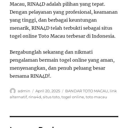
Macau, RINA4D adalah pilihan yang tepat.
Dengan pelayanan yang profesional, keamanan
yang tinggi, dan berbagai keuntungan
menarik, RINA4D telah terbukti sebagai situs
togel online Toto Macau terbesar di Indonesia.
Bergabunglah sekarang dan nikmati
pengalaman bermain togel online yang aman,
menyenangkan, dan penuh peluang besar
bersama RINA4D!.
Author
Posted
Tags
admin
April 20, 2025
BANDAR TOTO MACAU
,
link
on
alternatif
,
rina4d
,
situs toto
,
togel online
,
toto macau