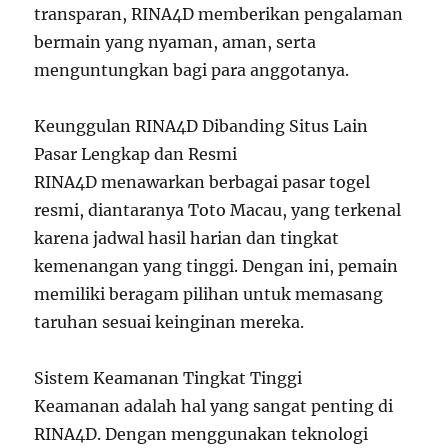
transparan, RINA4D memberikan pengalaman
bermain yang nyaman, aman, serta
menguntungkan bagi para anggotanya.
Keunggulan RINA4D Dibanding Situs Lain
Pasar Lengkap dan Resmi
RINA4D menawarkan berbagai pasar togel
resmi, diantaranya Toto Macau, yang terkenal
karena jadwal hasil harian dan tingkat
kemenangan yang tinggi. Dengan ini, pemain
memiliki beragam pilihan untuk memasang
taruhan sesuai keinginan mereka.
Sistem Keamanan Tingkat Tinggi
Keamanan adalah hal yang sangat penting di
RINA4D. Dengan menggunakan teknologi