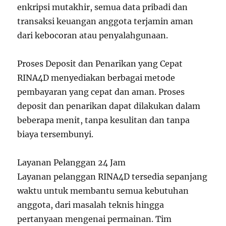
enkripsi mutakhir, semua data pribadi dan
transaksi keuangan anggota terjamin aman
dari kebocoran atau penyalahgunaan.
Proses Deposit dan Penarikan yang Cepat
RINA4D menyediakan berbagai metode
pembayaran yang cepat dan aman. Proses
deposit dan penarikan dapat dilakukan dalam
beberapa menit, tanpa kesulitan dan tanpa
biaya tersembunyi.
Layanan Pelanggan 24 Jam
Layanan pelanggan RINA4D tersedia sepanjang
waktu untuk membantu semua kebutuhan
anggota, dari masalah teknis hingga
pertanyaan mengenai permainan. Tim