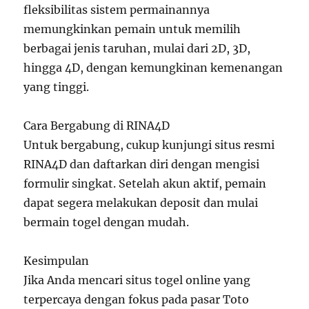
fleksibilitas sistem permainannya
memungkinkan pemain untuk memilih
berbagai jenis taruhan, mulai dari 2D, 3D,
hingga 4D, dengan kemungkinan kemenangan
yang tinggi.
Cara Bergabung di RINA4D
Untuk bergabung, cukup kunjungi situs resmi
RINA4D dan daftarkan diri dengan mengisi
formulir singkat. Setelah akun aktif, pemain
dapat segera melakukan deposit dan mulai
bermain togel dengan mudah.
Kesimpulan
Jika Anda mencari situs togel online yang
terpercaya dengan fokus pada pasar Toto