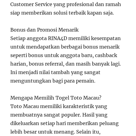
Customer Service yang profesional dan ramah
siap memberikan solusi terbaik kapan saja.
Bonus dan Promosi Menarik
Setiap anggota RINA4D memiliki kesempatan
untuk mendapatkan berbagai bonus menarik
seperti bonus untuk anggota baru, cashback
harian, bonus referral, dan masih banyak lagi.
Ini menjadi nilai tambah yang sangat
menguntungkan bagi para pemain.
Mengapa Memilih Togel Toto Macau?
Toto Macau memiliki karakteristik yang
membuatnya sangat populer. Hasil yang
dikeluarkan setiap hari memberikan peluang
lebih besar untuk menang. Selain itu,