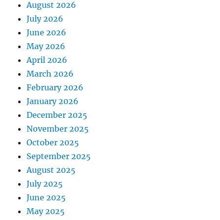
August 2026
July 2026
June 2026
May 2026
April 2026
March 2026
February 2026
January 2026
December 2025
November 2025
October 2025
September 2025
August 2025
July 2025
June 2025
May 2025