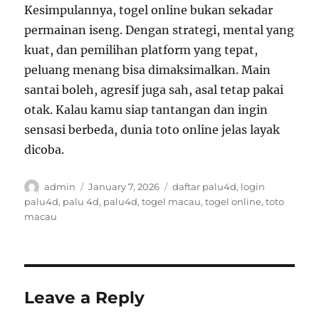
Kesimpulannya, togel online bukan sekadar
permainan iseng. Dengan strategi, mental yang
kuat, dan pemilihan platform yang tepat,
peluang menang bisa dimaksimalkan. Main
santai boleh, agresif juga sah, asal tetap pakai
otak. Kalau kamu siap tantangan dan ingin
sensasi berbeda, dunia toto online jelas layak
dicoba.
Author
Posted
Tags
admin
January 7, 2026
daftar palu4d
,
login
on
palu4d
,
palu 4d
,
palu4d
,
togel macau
,
togel online
,
toto
macau
Leave a Reply