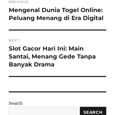
PREVIOUS
navigation
Mengenal Dunia Togel Online:
Previous
post:
Peluang Menang di Era Digital
NEXT
Slot Gacor Hari Ini: Main
Next
post:
Santai, Menang Gede Tanpa
Banyak Drama
Search
SEARCH