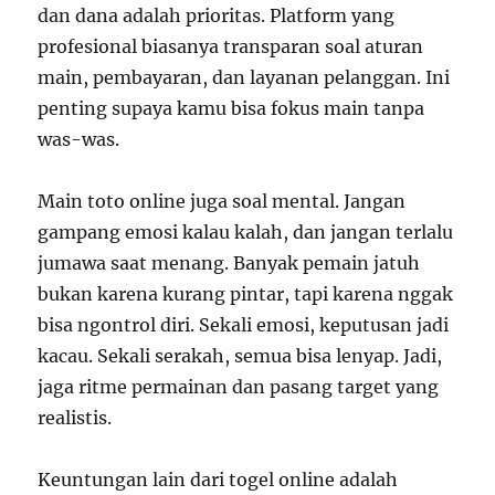
dan dana adalah prioritas. Platform yang
profesional biasanya transparan soal aturan
main, pembayaran, dan layanan pelanggan. Ini
penting supaya kamu bisa fokus main tanpa
was-was.
Main toto online juga soal mental. Jangan
gampang emosi kalau kalah, dan jangan terlalu
jumawa saat menang. Banyak pemain jatuh
bukan karena kurang pintar, tapi karena nggak
bisa ngontrol diri. Sekali emosi, keputusan jadi
kacau. Sekali serakah, semua bisa lenyap. Jadi,
jaga ritme permainan dan pasang target yang
realistis.
Keuntungan lain dari togel online adalah