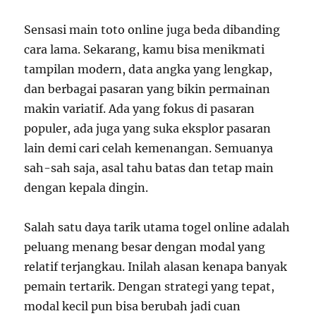
Sensasi main toto online juga beda dibanding
cara lama. Sekarang, kamu bisa menikmati
tampilan modern, data angka yang lengkap,
dan berbagai pasaran yang bikin permainan
makin variatif. Ada yang fokus di pasaran
populer, ada juga yang suka eksplor pasaran
lain demi cari celah kemenangan. Semuanya
sah-sah saja, asal tahu batas dan tetap main
dengan kepala dingin.
Salah satu daya tarik utama togel online adalah
peluang menang besar dengan modal yang
relatif terjangkau. Inilah alasan kenapa banyak
pemain tertarik. Dengan strategi yang tepat,
modal kecil pun bisa berubah jadi cuan