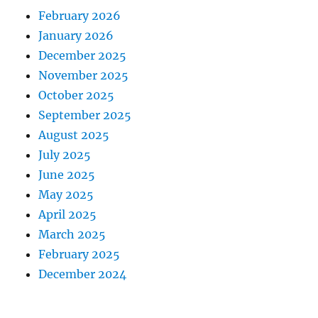
February 2026
January 2026
December 2025
November 2025
October 2025
September 2025
August 2025
July 2025
June 2025
May 2025
April 2025
March 2025
February 2025
December 2024