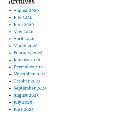
Archives
August 2026
July 2026
June 2026
May 2026
April 2026
March 2026
February 2026
January 2026
December 2025
November 2025
October 2025
September 2025
August 2025
July 2025
June 2025