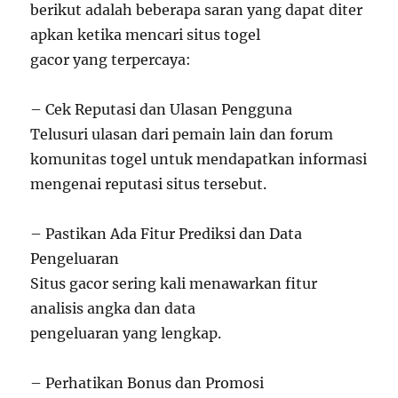
berikut adalah beberapa saran yang dapat diter
apkan ketika mencari situs togel
gacor yang terpercaya:
– Cek Reputasi dan Ulasan Pengguna
Telusuri ulasan dari pemain lain dan forum
komunitas togel untuk mendapatkan informasi
mengenai reputasi situs tersebut.
– Pastikan Ada Fitur Prediksi dan Data
Pengeluaran
Situs gacor sering kali menawarkan fitur
analisis angka dan data
pengeluaran yang lengkap.
– Perhatikan Bonus dan Promosi