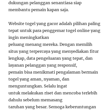
dukungan pelanggan senantiasa siap
membantu pemain kapan saja.
Website togel yang gacor adalah pilihan paling
tepat untuk para penggemar togel online yang
ingin meningkatkan
peluang menang mereka. Dengan memilih
situs yang terpercaya yang menyediakan fitur
lengkap, data pengeluaran yang tepat, dan
layanan pelanggan yang responsif,
pemain bisa menikmati pengalaman bermain
togel yang aman, nyaman, dan
menguntungkan. Selalu ingat
untuk melakukan riset dan mencoba terlebih
dahulu sebelum memasang
taruhan yang besar. Semoga keberuntungan