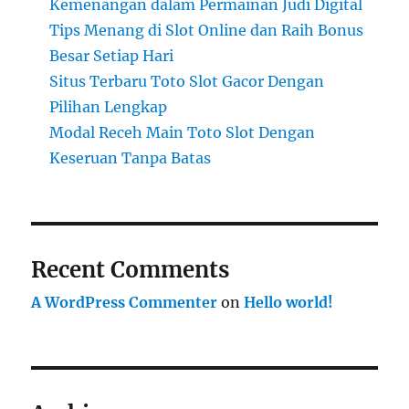
Kemenangan dalam Permainan Judi Digital
Tips Menang di Slot Online dan Raih Bonus
Besar Setiap Hari
Situs Terbaru Toto Slot Gacor Dengan
Pilihan Lengkap
Modal Receh Main Toto Slot Dengan
Keseruan Tanpa Batas
Recent Comments
A WordPress Commenter
on
Hello world!