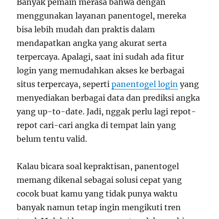
Banyak pemain merasa bahwa dengan
menggunakan layanan panentogel, mereka
bisa lebih mudah dan praktis dalam
mendapatkan angka yang akurat serta
terpercaya. Apalagi, saat ini sudah ada fitur
login yang memudahkan akses ke berbagai
situs terpercaya, seperti
panentogel login
yang
menyediakan berbagai data dan prediksi angka
yang up-to-date. Jadi, nggak perlu lagi repot-
repot cari-cari angka di tempat lain yang
belum tentu valid.
Kalau bicara soal kepraktisan, panentogel
memang dikenal sebagai solusi cepat yang
cocok buat kamu yang tidak punya waktu
banyak namun tetap ingin mengikuti tren