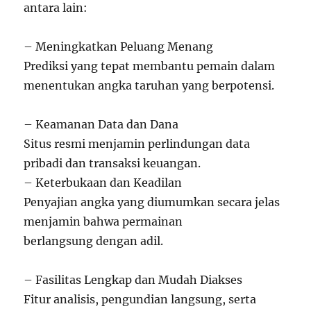
antara lain:
– Meningkatkan Peluang Menang
Prediksi yang tepat membantu pemain dalam
menentukan angka taruhan yang berpotensi.
– Keamanan Data dan Dana
Situs resmi menjamin perlindungan data
pribadi dan transaksi keuangan.
– Keterbukaan dan Keadilan
Penyajian angka yang diumumkan secara jelas
menjamin bahwa permainan
berlangsung dengan adil.
– Fasilitas Lengkap dan Mudah Diakses
Fitur analisis, pengundian langsung, serta