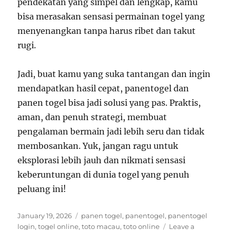
pendekatan yang simpel dan lengkap, kamu
bisa merasakan sensasi permainan togel yang
menyenangkan tanpa harus ribet dan takut
rugi.
Jadi, buat kamu yang suka tantangan dan ingin
mendapatkan hasil cepat, panentogel dan
panen togel bisa jadi solusi yang pas. Praktis,
aman, dan penuh strategi, membuat
pengalaman bermain jadi lebih seru dan tidak
membosankan. Yuk, jangan ragu untuk
eksplorasi lebih jauh dan nikmati sensasi
keberuntungan di dunia togel yang penuh
peluang ini!
Posted
Tags
January 19, 2026
panen togel
,
panentogel
,
panentogel
on
login
,
togel online
,
toto macau
,
toto online
Leave a