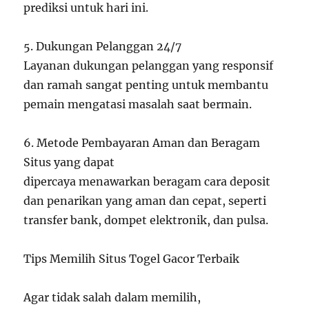
prediksi untuk hari ini.
5. Dukungan Pelanggan 24/7
Layanan dukungan pelanggan yang responsif
dan ramah sangat penting untuk membantu
pemain mengatasi masalah saat bermain.
6. Metode Pembayaran Aman dan Beragam
Situs yang dapat
dipercaya menawarkan beragam cara deposit
dan penarikan yang aman dan cepat, seperti
transfer bank, dompet elektronik, dan pulsa.
Tips Memilih Situs Togel Gacor Terbaik
Agar tidak salah dalam memilih,