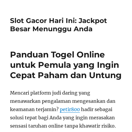
Slot Gacor Hari Ini: Jackpot
Besar Menunggu Anda
Panduan Togel Online
untuk Pemula yang Ingin
Cepat Paham dan Untung
Mencari platform judi daring yang
menawarkan pengalaman mengesankan dan
keamanan terjamin?
petir800
hadir sebagai
solusi tepat bagi Anda yang ingin merasakan
sensasi taruhan online tanpa khawatir risiko.