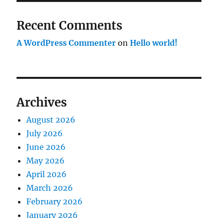
Recent Comments
A WordPress Commenter
on
Hello world!
Archives
August 2026
July 2026
June 2026
May 2026
April 2026
March 2026
February 2026
January 2026