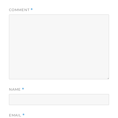
COMMENT
*
NAME
*
EMAIL
*