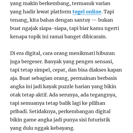
yang makin berkembang, termasuk varian
yang hadir lewat platform
togel online
. Tapi
tenang, kita bahas dengan santuy — bukan
buat ngajak siapa-siapa, tapi biar kamu ngerti
kenapa topik ini ramai banget dibicarain.
Di era digital, cara orang menikmati hiburan
juga bergeser. Banyak yang pengen sensasi,
tapi tetap simpel, cepat, dan bisa diakses kapan
aja. Buat sebagian orang, permainan berbasis
angka ini jadi kayak puzzle harian yang bikin
otak tetap aktif. Ada serunya, ada tegangnya,
tapi semuanya tetap balik lagi ke pilihan
pribadi. Setidaknya, perkembangan digital
bikin game angka jadi punya sisi futuristik
yang dulu nggak kebayang.