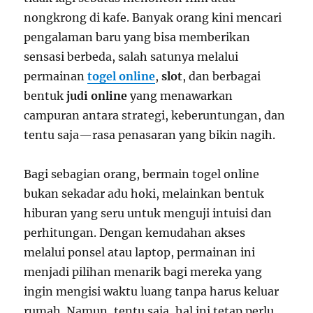
nongkrong di kafe. Banyak orang kini mencari
pengalaman baru yang bisa memberikan
sensasi berbeda, salah satunya melalui
permainan
togel online
,
slot
, dan berbagai
bentuk
judi online
yang menawarkan
campuran antara strategi, keberuntungan, dan
tentu saja—rasa penasaran yang bikin nagih.
Bagi sebagian orang, bermain togel online
bukan sekadar adu hoki, melainkan bentuk
hiburan yang seru untuk menguji intuisi dan
perhitungan. Dengan kemudahan akses
melalui ponsel atau laptop, permainan ini
menjadi pilihan menarik bagi mereka yang
ingin mengisi waktu luang tanpa harus keluar
rumah. Namun, tentu saja, hal ini tetap perlu