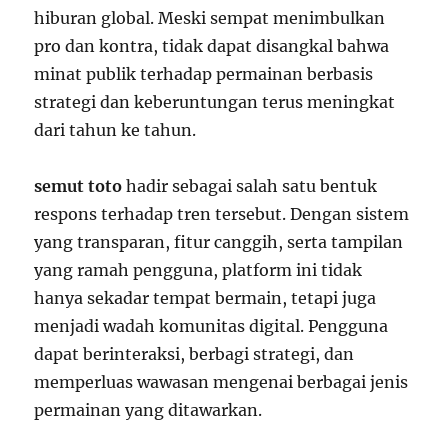
hiburan global. Meski sempat menimbulkan
pro dan kontra, tidak dapat disangkal bahwa
minat publik terhadap permainan berbasis
strategi dan keberuntungan terus meningkat
dari tahun ke tahun.
semut toto
hadir sebagai salah satu bentuk
respons terhadap tren tersebut. Dengan sistem
yang transparan, fitur canggih, serta tampilan
yang ramah pengguna, platform ini tidak
hanya sekadar tempat bermain, tetapi juga
menjadi wadah komunitas digital. Pengguna
dapat berinteraksi, berbagi strategi, dan
memperluas wawasan mengenai berbagai jenis
permainan yang ditawarkan.