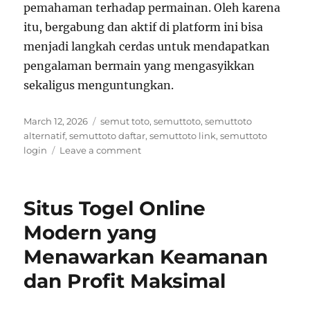
pemahaman terhadap permainan. Oleh karena
itu, bergabung dan aktif di platform ini bisa
menjadi langkah cerdas untuk mendapatkan
pengalaman bermain yang mengasyikkan
sekaligus menguntungkan.
Posted
Tags
March 12, 2026
semut toto
,
semuttoto
,
semuttoto
on
alternatif
,
semuttoto daftar
,
semuttoto link
,
semuttoto
on
login
Leave a comment
Manfaatkan
Peluang
Emas
Situs Togel Online
di
Situs
Modern yang
Togel
Menawarkan Keamanan
Online
dengan
dan Profit Maksimal
Sistem
Terpercaya