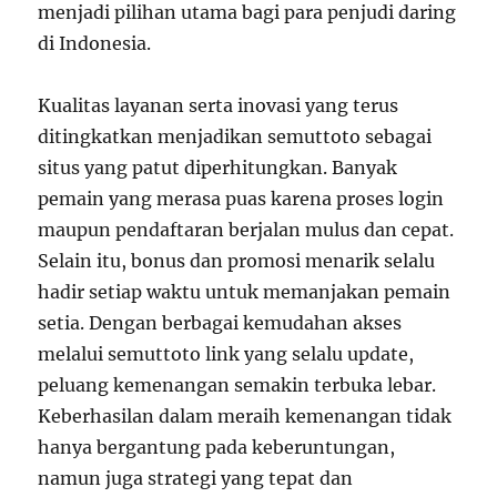
menjadi pilihan utama bagi para penjudi daring
di Indonesia.
Kualitas layanan serta inovasi yang terus
ditingkatkan menjadikan semuttoto sebagai
situs yang patut diperhitungkan. Banyak
pemain yang merasa puas karena proses login
maupun pendaftaran berjalan mulus dan cepat.
Selain itu, bonus dan promosi menarik selalu
hadir setiap waktu untuk memanjakan pemain
setia. Dengan berbagai kemudahan akses
melalui semuttoto link yang selalu update,
peluang kemenangan semakin terbuka lebar.
Keberhasilan dalam meraih kemenangan tidak
hanya bergantung pada keberuntungan,
namun juga strategi yang tepat dan