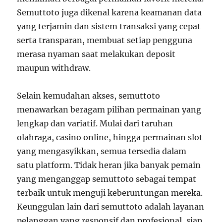
Semuttoto juga dikenal karena keamanan data
yang terjamin dan sistem transaksi yang cepat
serta transparan, membuat setiap pengguna
merasa nyaman saat melakukan deposit
maupun withdraw.
Selain kemudahan akses, semuttoto
menawarkan beragam pilihan permainan yang
lengkap dan variatif. Mulai dari taruhan
olahraga, casino online, hingga permainan slot
yang mengasyikkan, semua tersedia dalam
satu platform. Tidak heran jika banyak pemain
yang menganggap semuttoto sebagai tempat
terbaik untuk menguji keberuntungan mereka.
Keunggulan lain dari semuttoto adalah layanan
pelanggan yang responsif dan profesional, siap