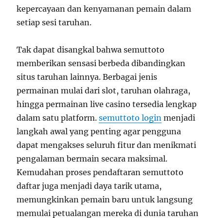
kepercayaan dan kenyamanan pemain dalam
setiap sesi taruhan.
Tak dapat disangkal bahwa semuttoto
memberikan sensasi berbeda dibandingkan
situs taruhan lainnya. Berbagai jenis
permainan mulai dari slot, taruhan olahraga,
hingga permainan live casino tersedia lengkap
dalam satu platform.
semuttoto login
menjadi
langkah awal yang penting agar pengguna
dapat mengakses seluruh fitur dan menikmati
pengalaman bermain secara maksimal.
Kemudahan proses pendaftaran semuttoto
daftar juga menjadi daya tarik utama,
memungkinkan pemain baru untuk langsung
memulai petualangan mereka di dunia taruhan