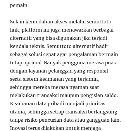
pemain.
Selain kemudahan akses melalui semuttoto
link, platform ini juga menawarkan berbagai
alternatif yang bisa digunakan jika terjadi
kendala teknis. Semuttoto alternatif hadir
sebagai solusi cepat agar pengalaman bermain
tetap optimal. Banyak pengguna merasa puas
dengan layanan pelanggan yang responsif
serta sistem keamanan yang terjamin,
sehingga mereka merasa nyaman saat
melakukan transaksi maupun pengisian saldo.
Keamanan data pribadi menjadi prioritas
utama, sehingga setiap transaksi berlangsung
tanpa risiko pencurian data atau gangguan lain.
Inovasi terus dilakukan untuk menjaga