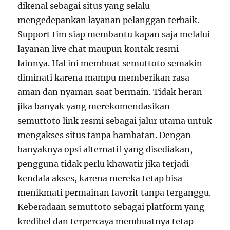
dikenal sebagai situs yang selalu
mengedepankan layanan pelanggan terbaik.
Support tim siap membantu kapan saja melalui
layanan live chat maupun kontak resmi
lainnya. Hal ini membuat semuttoto semakin
diminati karena mampu memberikan rasa
aman dan nyaman saat bermain. Tidak heran
jika banyak yang merekomendasikan
semuttoto link resmi sebagai jalur utama untuk
mengakses situs tanpa hambatan. Dengan
banyaknya opsi alternatif yang disediakan,
pengguna tidak perlu khawatir jika terjadi
kendala akses, karena mereka tetap bisa
menikmati permainan favorit tanpa terganggu.
Keberadaan semuttoto sebagai platform yang
kredibel dan terpercaya membuatnya tetap