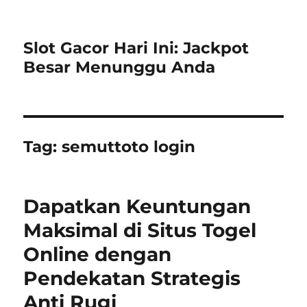
Slot Gacor Hari Ini: Jackpot
Besar Menunggu Anda
Tag:
semuttoto login
Dapatkan Keuntungan
Maksimal di Situs Togel
Online dengan
Pendekatan Strategis
Anti Rugi