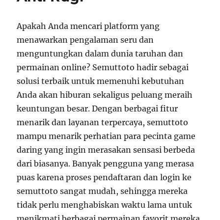
Apakah Anda mencari platform yang
menawarkan pengalaman seru dan
menguntungkan dalam dunia taruhan dan
permainan online? Semuttoto hadir sebagai
solusi terbaik untuk memenuhi kebutuhan
Anda akan hiburan sekaligus peluang meraih
keuntungan besar. Dengan berbagai fitur
menarik dan layanan terpercaya, semuttoto
mampu menarik perhatian para pecinta game
daring yang ingin merasakan sensasi berbeda
dari biasanya. Banyak pengguna yang merasa
puas karena proses pendaftaran dan login ke
semuttoto sangat mudah, sehingga mereka
tidak perlu menghabiskan waktu lama untuk
menikmati berbagai permainan favorit mereka.