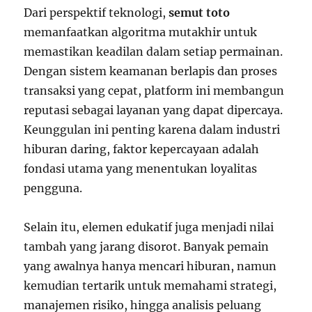
Dari perspektif teknologi,
semut toto
memanfaatkan algoritma mutakhir untuk
memastikan keadilan dalam setiap permainan.
Dengan sistem keamanan berlapis dan proses
transaksi yang cepat, platform ini membangun
reputasi sebagai layanan yang dapat dipercaya.
Keunggulan ini penting karena dalam industri
hiburan daring, faktor kepercayaan adalah
fondasi utama yang menentukan loyalitas
pengguna.
Selain itu, elemen edukatif juga menjadi nilai
tambah yang jarang disorot. Banyak pemain
yang awalnya hanya mencari hiburan, namun
kemudian tertarik untuk memahami strategi,
manajemen risiko, hingga analisis peluang