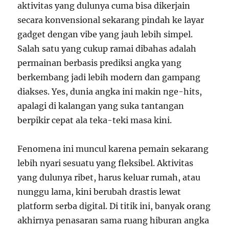
aktivitas yang dulunya cuma bisa dikerjain
secara konvensional sekarang pindah ke layar
gadget dengan vibe yang jauh lebih simpel.
Salah satu yang cukup ramai dibahas adalah
permainan berbasis prediksi angka yang
berkembang jadi lebih modern dan gampang
diakses. Yes, dunia angka ini makin nge-hits,
apalagi di kalangan yang suka tantangan
berpikir cepat ala teka-teki masa kini.
Fenomena ini muncul karena pemain sekarang
lebih nyari sesuatu yang fleksibel. Aktivitas
yang dulunya ribet, harus keluar rumah, atau
nunggu lama, kini berubah drastis lewat
platform serba digital. Di titik ini, banyak orang
akhirnya penasaran sama ruang hiburan angka