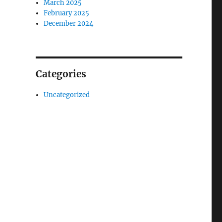
March 2025
February 2025
December 2024
Categories
Uncategorized