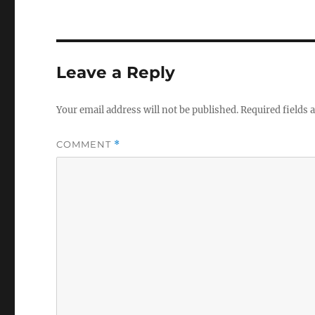
Leave a Reply
Your email address will not be published.
Required fields
COMMENT
*