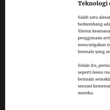
Teknologi
Salah satu alas
berkembang ada
Sistem keamanan
penggunaan
arti
mencurigakan m
bermain yang a
Selain itu, per
seperti
bonus ro
bermain semaki
sensasi kemenan
mereka.