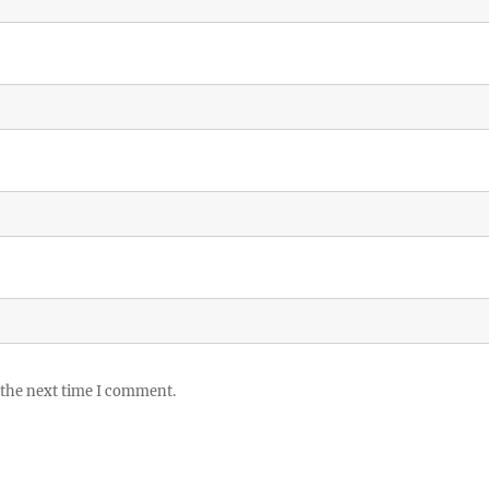
 the next time I comment.