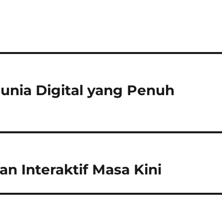
nia Digital yang Penuh
n Interaktif Masa Kini