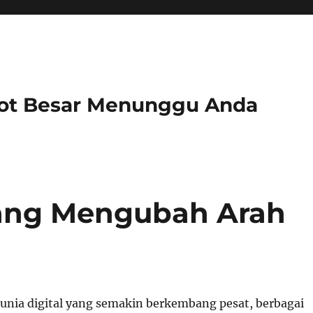
ckpot Besar Menunggu Anda
 yang Mengubah Arah
unia digital yang semakin berkembang pesat, berbagai