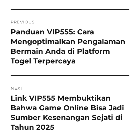
Post
PREVIOUS
navigation
Panduan VIP555: Cara
Previous
post:
Mengoptimalkan Pengalaman
Bermain Anda di Platform
Togel Terpercaya
NEXT
Link VIP555 Membuktikan
Next
post:
Bahwa Game Online Bisa Jadi
Sumber Kesenangan Sejati di
Tahun 2025