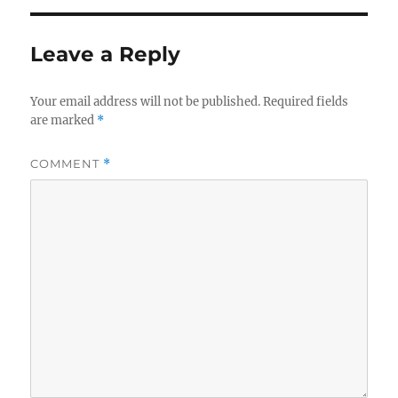
Leave a Reply
Your email address will not be published.
Required fields
are marked
*
COMMENT
*