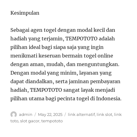
Kesimpulan
Sebagai agen togel dengan modal kecil dan
hadiah yang terjamin, TEMPOTOTO adalah
pilihan ideal bagi siapa saja yang ingin
menikmati keseruan bermain togel online
dengan aman, mudah, dan menguntungkan.
Dengan modal yang minim, layanan yang
dapat diandalkan, serta jaminan pembayaran
hadiah, TEMPOTOTO sangat layak menjadi
pilihan utama bagi pecinta togel di Indonesia.
Author
Posted
Tags
admin
May 22, 2025
link alternatif
,
link slot
,
link
on
toto
,
slot gacor
,
tempototo