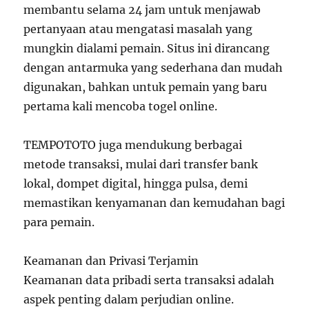
membantu selama 24 jam untuk menjawab
pertanyaan atau mengatasi masalah yang
mungkin dialami pemain. Situs ini dirancang
dengan antarmuka yang sederhana dan mudah
digunakan, bahkan untuk pemain yang baru
pertama kali mencoba togel online.
TEMPOTOTO juga mendukung berbagai
metode transaksi, mulai dari transfer bank
lokal, dompet digital, hingga pulsa, demi
memastikan kenyamanan dan kemudahan bagi
para pemain.
Keamanan dan Privasi Terjamin
Keamanan data pribadi serta transaksi adalah
aspek penting dalam perjudian online.