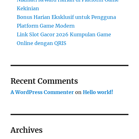
Kekinian
Bonus Harian Eksklusif untuk Pengguna
Platform Game Modern
Link Slot Gacor 2026 Kumpulan Game
Online dengan QRIS
Recent Comments
A WordPress Commenter
on
Hello world!
Archives