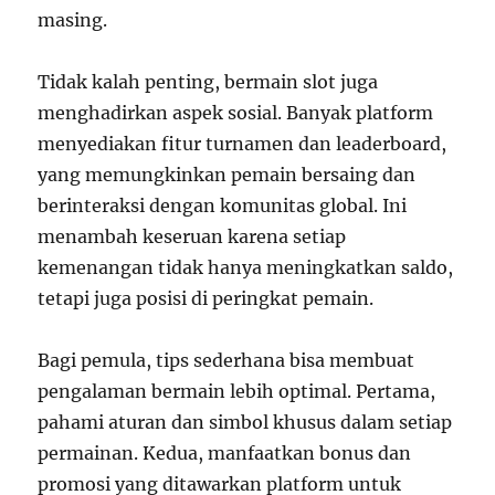
masing.
Tidak kalah penting, bermain slot juga
menghadirkan aspek sosial. Banyak platform
menyediakan fitur turnamen dan leaderboard,
yang memungkinkan pemain bersaing dan
berinteraksi dengan komunitas global. Ini
menambah keseruan karena setiap
kemenangan tidak hanya meningkatkan saldo,
tetapi juga posisi di peringkat pemain.
Bagi pemula, tips sederhana bisa membuat
pengalaman bermain lebih optimal. Pertama,
pahami aturan dan simbol khusus dalam setiap
permainan. Kedua, manfaatkan bonus dan
promosi yang ditawarkan platform untuk