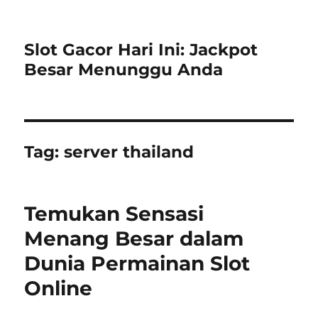
Slot Gacor Hari Ini: Jackpot
Besar Menunggu Anda
Tag:
server thailand
Temukan Sensasi
Menang Besar dalam
Dunia Permainan Slot
Online