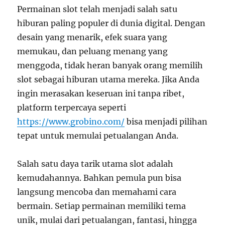
Permainan slot telah menjadi salah satu
hiburan paling populer di dunia digital. Dengan
desain yang menarik, efek suara yang
memukau, dan peluang menang yang
menggoda, tidak heran banyak orang memilih
slot sebagai hiburan utama mereka. Jika Anda
ingin merasakan keseruan ini tanpa ribet,
platform terpercaya seperti
https://www.grobino.com/
bisa menjadi pilihan
tepat untuk memulai petualangan Anda.
Salah satu daya tarik utama slot adalah
kemudahannya. Bahkan pemula pun bisa
langsung mencoba dan memahami cara
bermain. Setiap permainan memiliki tema
unik, mulai dari petualangan, fantasi, hingga