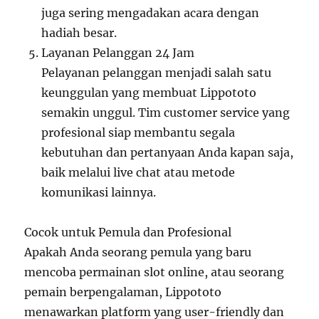
juga sering mengadakan acara dengan
hadiah besar.
Layanan Pelanggan 24 Jam
Pelayanan pelanggan menjadi salah satu
keunggulan yang membuat Lippototo
semakin unggul. Tim customer service yang
profesional siap membantu segala
kebutuhan dan pertanyaan Anda kapan saja,
baik melalui live chat atau metode
komunikasi lainnya.
Cocok untuk Pemula dan Profesional
Apakah Anda seorang pemula yang baru
mencoba permainan slot online, atau seorang
pemain berpengalaman, Lippototo
menawarkan platform yang user-friendly dan