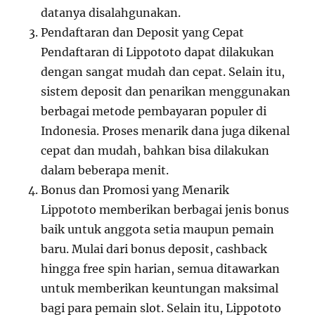
datanya disalahgunakan.
Pendaftaran dan Deposit yang Cepat
Pendaftaran di Lippototo dapat dilakukan
dengan sangat mudah dan cepat. Selain itu,
sistem deposit dan penarikan menggunakan
berbagai metode pembayaran populer di
Indonesia. Proses menarik dana juga dikenal
cepat dan mudah, bahkan bisa dilakukan
dalam beberapa menit.
Bonus dan Promosi yang Menarik
Lippototo memberikan berbagai jenis bonus
baik untuk anggota setia maupun pemain
baru. Mulai dari bonus deposit, cashback
hingga free spin harian, semua ditawarkan
untuk memberikan keuntungan maksimal
bagi para pemain slot. Selain itu, Lippototo