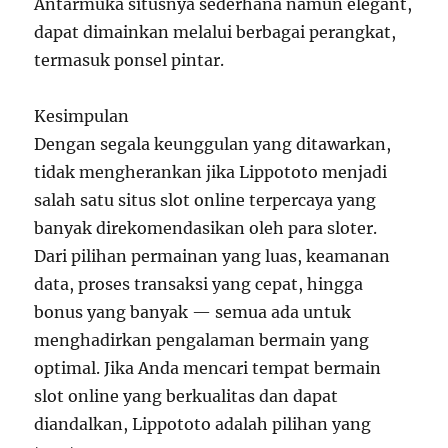
Antarmuka situsnya sederhana namun elegant,
dapat dimainkan melalui berbagai perangkat,
termasuk ponsel pintar.
Kesimpulan
Dengan segala keunggulan yang ditawarkan,
tidak mengherankan jika Lippototo menjadi
salah satu situs slot online terpercaya yang
banyak direkomendasikan oleh para sloter.
Dari pilihan permainan yang luas, keamanan
data, proses transaksi yang cepat, hingga
bonus yang banyak — semua ada untuk
menghadirkan pengalaman bermain yang
optimal. Jika Anda mencari tempat bermain
slot online yang berkualitas dan dapat
diandalkan, Lippototo adalah pilihan yang