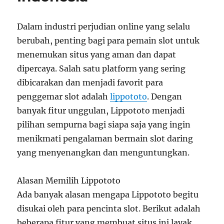
Dalam industri perjudian online yang selalu
berubah, penting bagi para pemain slot untuk
menemukan situs yang aman dan dapat
dipercaya. Salah satu platform yang sering
dibicarakan dan menjadi favorit para
penggemar slot adalah
lippototo
. Dengan
banyak fitur unggulan, Lippototo menjadi
pilihan sempurna bagi siapa saja yang ingin
menikmati pengalaman bermain slot daring
yang menyenangkan dan menguntungkan.
Alasan Memilih Lippototo
Ada banyak alasan mengapa Lippototo begitu
disukai oleh para pencinta slot. Berikut adalah
beberapa fitur yang membuat situs ini layak