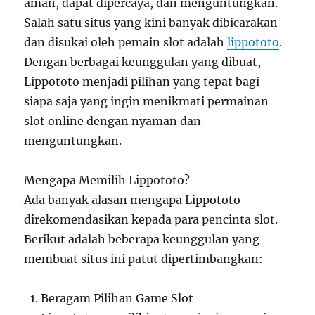
aman, dapat dipercaya, dan menguntungkan.
Salah satu situs yang kini banyak dibicarakan
dan disukai oleh pemain slot adalah
lippototo
.
Dengan berbagai keunggulan yang dibuat,
Lippototo menjadi pilihan yang tepat bagi
siapa saja yang ingin menikmati permainan
slot online dengan nyaman dan
menguntungkan.
Mengapa Memilih Lippototo?
Ada banyak alasan mengapa Lippototo
direkomendasikan kepada para pencinta slot.
Berikut adalah beberapa keunggulan yang
membuat situs ini patut dipertimbangkan:
Beragam Pilihan Game Slot