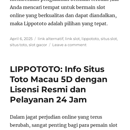
Anda mencari tempat untuk bermain slot
online yang berkualitas dan dapat diandalkan,
maka Lippototo adalah pilihan yang tepat.
Posted
Tags
April 6, 2025
link alternatif
,
link slot
,
lippototo
,
situs slot
,
on
on
situs toto
,
slot gacor
Leave a comment
LIPPOTOTO:
Solusi
Hiburan
LIPPOTOTO: Info Situs
Digital
Slot
Toto Macau 5D dengan
Online
Lisensi Resmi dan
dan
Toto
Pelayanan 24 Jam
Macau
5D
Paling
Dalam jagat perjudian online yang terus
Andal
di
berubah, sangat penting bagi para pemain slot
Indonesia