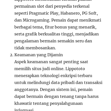
permainan slot dari penyedia terkenal
seperti Pragmatic Play, Habanero, PG Soft,
dan Microgaming. Pemain dapat menikmati
berbagai tema, fitur bonus yang menarik,
serta grafik berkualitas tinggi, menjadikan
pengalaman bermain semakin seru dan
tidak membosankan.
Keamanan yang Dijamin
Aspek keamanan sangat penting saat
memilih situs judi online. Lippototo
menerapkan teknologi enkripsi terbaru
untuk melindungi data pribadi dan transaksi
anggotanya. Dengan sistem ini, pemain
dapat bermain dengan tenang tanpa harus
khawatir tentang penyalahgunaan
informasi.