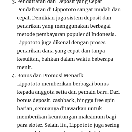
Pendaftaran dan Deposit yang Cepat
Pendaftaran di Lippototo sangat mudah dan
cepat. Demikian juga sistem deposit dan
penarikan yang menggunakan berbagai
metode pembayaran populer di Indonesia.
Lippototo juga dikenal dengan proses
penarikan dana yang cepat dan tanpa
kesulitan, bahkan dalam waktu beberapa
menit.
Bonus dan Promosi Menarik
Lippototo memberikan berbagai bonus
kepada anggota setia dan pemain baru. Dari
bonus deposit, cashback, hingga free spin
harian, semuanya ditawarkan untuk
memberikan keuntungan maksimum bagi
para sloter. Selain itu, Lippototo juga sering