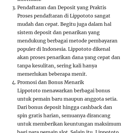
Pendaftaran dan Deposit yang Praktis
Proses pendaftaran di Lippototo sangat
mudah dan cepat. Begitu juga dalam hal
sistem deposit dan penarikan yang
mendukung berbagai metode pembayaran
populer di Indonesia. Lippototo dikenal
akan proses penarikan dana yang cepat dan
tanpa kesulitan, sering kali hanya
memerlukan beberapa menit.
Promosi dan Bonus Menarik
Lippototo menawarkan berbagai bonus
untuk pemain baru maupun anggota setia.
Dari bonus deposit hingga cashback dan
spin gratis harian, semuanya dirancang
untuk memberikan keuntungan maksimum
bagi para pemain slot. Selain itu, Lippototo