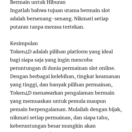
Bermain untuk Hiburan
Ingatlah bahwa tujuan utama bermain slot
adalah bersenang-senang. Nikmati setiap
putaran tanpa merasa tertekan.
Kesimpulan
Token4D adalah pilihan platform yang ideal
bagi siapa saja yang ingin mencoba
peruntungan di dunia permainan slot online.
Dengan berbagai kelebihan, tingkat keamanan
yang tinggi, dan banyak pilihan permainan,
Token4D menawarkan pengalaman bermain
yang memuaskan untuk pemula maupun
pemain berpengalaman. Mulailah dengan bijak,
nikmati setiap permainan, dan siapa tahu,
keberuntungan besar mungkin akan