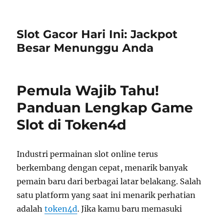
Slot Gacor Hari Ini: Jackpot
Besar Menunggu Anda
Pemula Wajib Tahu!
Panduan Lengkap Game
Slot di Token4d
Industri permainan slot online terus
berkembang dengan cepat, menarik banyak
pemain baru dari berbagai latar belakang. Salah
satu platform yang saat ini menarik perhatian
adalah
token4d
. Jika kamu baru memasuki