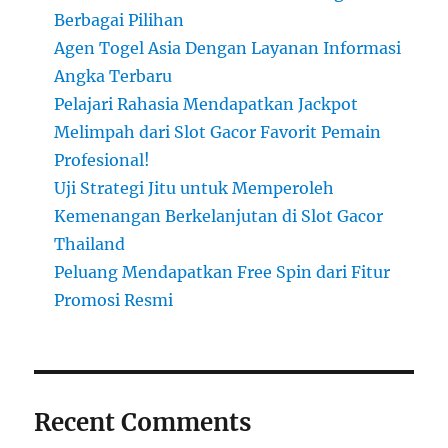
Berbagai Pilihan
Agen Togel Asia Dengan Layanan Informasi
Angka Terbaru
Pelajari Rahasia Mendapatkan Jackpot
Melimpah dari Slot Gacor Favorit Pemain
Profesional!
Uji Strategi Jitu untuk Memperoleh
Kemenangan Berkelanjutan di Slot Gacor
Thailand
Peluang Mendapatkan Free Spin dari Fitur
Promosi Resmi
Recent Comments