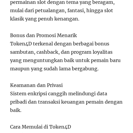
permainan slot dengan tema yang beragam,
mulai dari petualangan, fantasi, hingga slot
klasik yang penuh kenangan.
Bonus dan Promosi Menarik
Token4D terkenal dengan berbagai bonus
sambutan, cashback, dan program loyalitas
yang menguntungkan baik untuk pemain baru
maupun yang sudah lama bergabung.
Keamanan dan Privasi
Sistem enkripsi canggih melindungi data
pribadi dan transaksi keuangan pemain dengan
baik.
Cara Memulai di Token4D