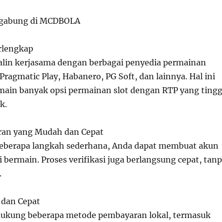
rgabung di MCDBOLA
erlengkap
in kerjasama dengan berbagai penyedia permainan
 Pragmatic Play, Habanero, PG Soft, dan lainnya. Hal ini
in banyak opsi permainan slot dengan RTP yang tingg
k.
ran yang Mudah dan Cepat
eberapa langkah sederhana, Anda dapat membuat akun
 bermain. Proses verifikasi juga berlangsung cepat, tan
.
 dan Cepat
ung beberapa metode pembayaran lokal, termasuk