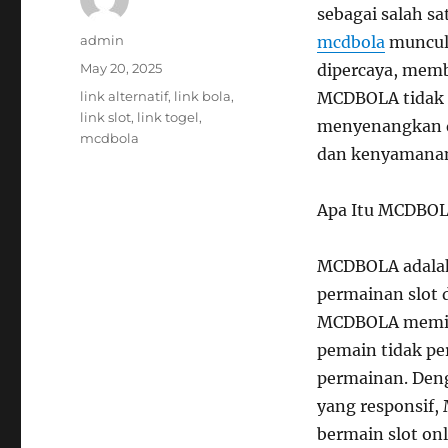
sebagai salah sa
Author
admin
mcdbola
muncul 
Posted
May 20, 2025
dipercaya, memb
on
Tags
link alternatif
,
link bola
,
MCDBOLA tidak 
link slot
,
link togel
,
menyenangkan d
mcdbola
dan kenyamanan 
Apa Itu MCDBO
MCDBOLA adalah
permainan slot 
MCDBOLA memilik
pemain tidak pe
permainan. Den
yang responsif,
bermain slot o