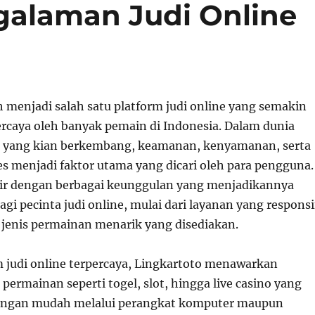
alaman Judi Online
h menjadi salah satu platform judi online yang semakin
ercaya oleh banyak pemain di Indonesia. Dalam dunia
al yang kian berkembang, keamanan, kenyamanan, serta
 menjadi faktor utama yang dicari oleh para pengguna.
ir dengan berbagai keunggulan yang menjadikannya
bagi pecinta judi online, mulai dari layanan yang responsi
 jenis permainan menarik yang disediakan.
m judi online terpercaya, Lingkartoto menawarkan
ermainan seperti togel, slot, hingga live casino yang
dengan mudah melalui perangkat komputer maupun