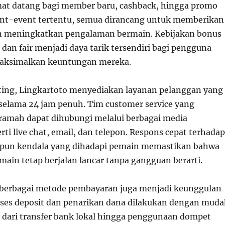
mat datang bagi member baru, cashback, hingga promo
ent-event tertentu, semua dirancang untuk memberikan
an meningkatkan pengalaman bermain. Kebijakan bonus
dan fair menjadi daya tarik tersendiri bagi pengguna
aksimalkan keuntungan mereka.
ting, Lingkartoto menyediakan layanan pelanggan yang
elama 24 jam penuh. Tim customer service yang
 ramah dapat dihubungi melalui berbagai media
ti live chat, email, dan telepon. Respons cepat terhadap
pun kendala yang dihadapi pemain memastikan bahwa
ain tetap berjalan lancar tanpa gangguan berarti.
berbagai metode pembayaran juga menjadi keunggulan
oses deposit dan penarikan dana dilakukan dengan mud
i dari transfer bank lokal hingga penggunaan dompet