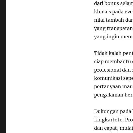
dari bonus sela
khusus pada ev
nilai tambah d
yang transparan 
yang ingin mem
Tidak kalah pen
siap membantu s
profesional dan
komunikasi seper
pertanyaan mau
pengalaman berm
Dukungan pada 
Lingkartoto. Pr
dan cepat, mula