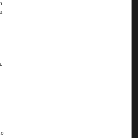
n
u
.
to