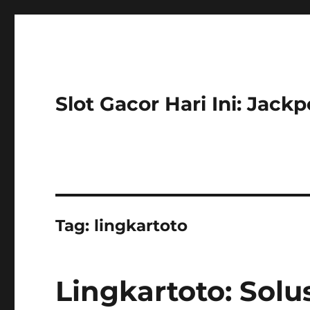
Slot Gacor Hari Ini: Ja
Tag:
lingkartoto
Lingkartoto: Solu