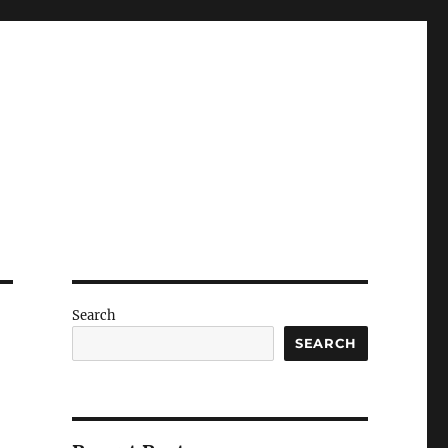
Search
SEARCH