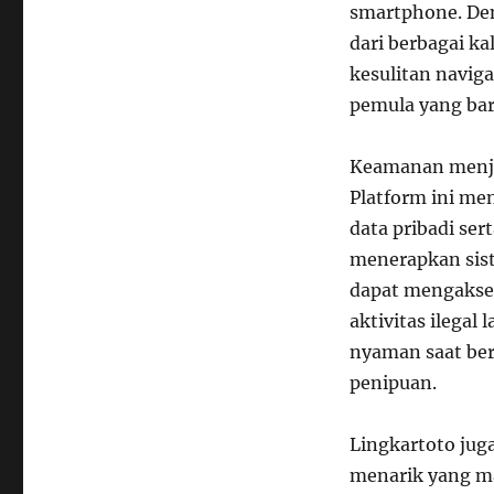
smartphone. Den
dari berbagai k
kesulitan navig
pemula yang bar
Keamanan menjad
Platform ini me
data pribadi ser
menerapkan sist
dapat mengakses
aktivitas ilega
nyaman saat ber
penipuan.
Lingkartoto jug
menarik yang m