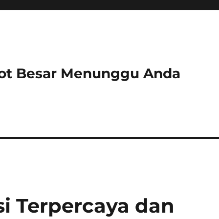
ckpot Besar Menunggu Anda
si Terpercaya dan