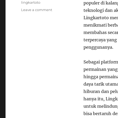
on
Tags
lingkartoto
populer di kala
on
Leave a comment
teknologi dan a
Lingkartoto:
Lingkartoto me
Platform
menikmati berbag
Judi
Online
membahas secara
Terpercaya
terpercaya yang
dengan
penggunanya.
Pelayanan
Optimal
Sebagai platform
permainan yang d
hingga permaina
daya tarik utam
hiburan dan pel
hanya itu, Ling
untuk melindung
bisa bertaruh d