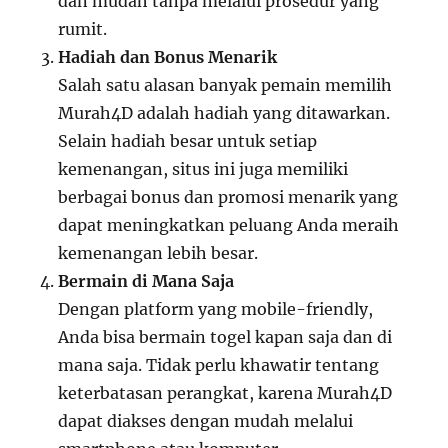
dan mudah tanpa melalui prosedur yang
rumit.
Hadiah dan Bonus Menarik
Salah satu alasan banyak pemain memilih
Murah4D adalah hadiah yang ditawarkan.
Selain hadiah besar untuk setiap
kemenangan, situs ini juga memiliki
berbagai bonus dan promosi menarik yang
dapat meningkatkan peluang Anda meraih
kemenangan lebih besar.
Bermain di Mana Saja
Dengan platform yang mobile-friendly,
Anda bisa bermain togel kapan saja dan di
mana saja. Tidak perlu khawatir tentang
keterbatasan perangkat, karena Murah4D
dapat diakses dengan mudah melalui