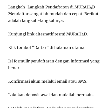
Langkah-Langkah Pendaftaran di MURAH4D
Mendaftar sangatlah mudah dan cepat. Berikut
adalah langkah-langkahnya:
Kunjungi link alternatif resmi MURAH4D.
Klik tombol “Daftar” di halaman utama.
Isi formulir pendaftaran dengan informasi yang
benar.
Konfirmasi akun melalui email atau SMS.
Lakukan deposit awal dan mulailah bermain.