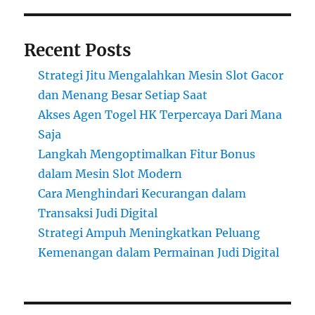
Recent Posts
Strategi Jitu Mengalahkan Mesin Slot Gacor
dan Menang Besar Setiap Saat
Akses Agen Togel HK Terpercaya Dari Mana
Saja
Langkah Mengoptimalkan Fitur Bonus
dalam Mesin Slot Modern
Cara Menghindari Kecurangan dalam
Transaksi Judi Digital
Strategi Ampuh Meningkatkan Peluang
Kemenangan dalam Permainan Judi Digital