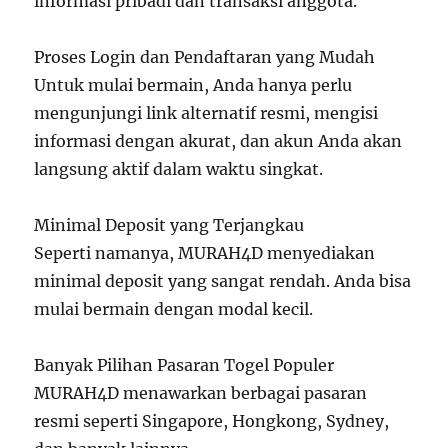
informasi pribadi dan transaksi anggota.
Proses Login dan Pendaftaran yang Mudah
Untuk mulai bermain, Anda hanya perlu
mengunjungi link alternatif resmi, mengisi
informasi dengan akurat, dan akun Anda akan
langsung aktif dalam waktu singkat.
Minimal Deposit yang Terjangkau
Seperti namanya, MURAH4D menyediakan
minimal deposit yang sangat rendah. Anda bisa
mulai bermain dengan modal kecil.
Banyak Pilihan Pasaran Togel Populer
MURAH4D menawarkan berbagai pasaran
resmi seperti Singapore, Hongkong, Sydney,