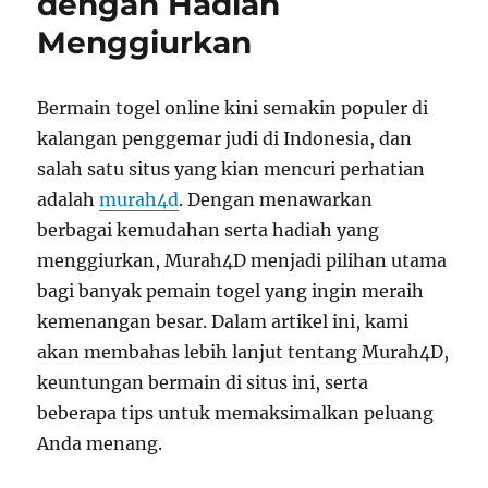
dengan Hadiah
Menggiurkan
Bermain togel online kini semakin populer di
kalangan penggemar judi di Indonesia, dan
salah satu situs yang kian mencuri perhatian
adalah
murah4d
. Dengan menawarkan
berbagai kemudahan serta hadiah yang
menggiurkan, Murah4D menjadi pilihan utama
bagi banyak pemain togel yang ingin meraih
kemenangan besar. Dalam artikel ini, kami
akan membahas lebih lanjut tentang Murah4D,
keuntungan bermain di situs ini, serta
beberapa tips untuk memaksimalkan peluang
Anda menang.