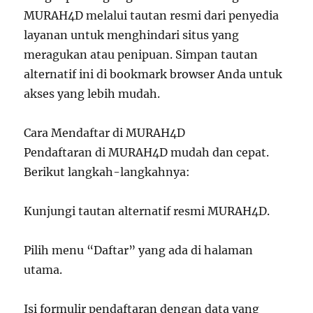
MURAH4D melalui tautan resmi dari penyedia
layanan untuk menghindari situs yang
meragukan atau penipuan. Simpan tautan
alternatif ini di bookmark browser Anda untuk
akses yang lebih mudah.
Cara Mendaftar di MURAH4D
Pendaftaran di MURAH4D mudah dan cepat.
Berikut langkah-langkahnya:
Kunjungi tautan alternatif resmi MURAH4D.
Pilih menu “Daftar” yang ada di halaman
utama.
Isi formulir pendaftaran dengan data yang