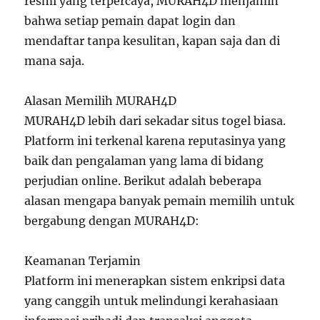
resmi yang terpercaya, MURAH4D menjamin
bahwa setiap pemain dapat login dan
mendaftar tanpa kesulitan, kapan saja dan di
mana saja.
Alasan Memilih MURAH4D
MURAH4D lebih dari sekadar situs togel biasa.
Platform ini terkenal karena reputasinya yang
baik dan pengalaman yang lama di bidang
perjudian online. Berikut adalah beberapa
alasan mengapa banyak pemain memilih untuk
bergabung dengan MURAH4D:
Keamanan Terjamin
Platform ini menerapkan sistem enkripsi data
yang canggih untuk melindungi kerahasiaan