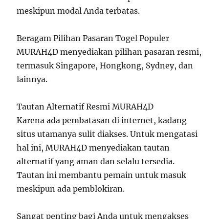
meskipun modal Anda terbatas.
Beragam Pilihan Pasaran Togel Populer
MURAH4D menyediakan pilihan pasaran resmi,
termasuk Singapore, Hongkong, Sydney, dan
lainnya.
Tautan Alternatif Resmi MURAH4D
Karena ada pembatasan di internet, kadang
situs utamanya sulit diakses. Untuk mengatasi
hal ini, MURAH4D menyediakan tautan
alternatif yang aman dan selalu tersedia.
Tautan ini membantu pemain untuk masuk
meskipun ada pemblokiran.
Sangat penting bagi Anda untuk mengakses