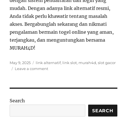
dengan sistem pendaftaran dan login yang
mudah. Dengan adanya link alternatif resmi,
Anda tidak perlu khawatir tentang masalah
akses. Bergabunglah sekarang dan nikmati
pengalaman bermain togel online yang aman,
terjangkau, dan menguntungkan bersama
MURAH4D!
Posted
Tags
May 9, 2025
link alternatif
,
link slot
,
murah4d
,
slot gacor
on
on
Leave a comment
Situs
MURAH4D
Terbaru:
Link
Resmi
Search
Alternatif
2025
SEARCH