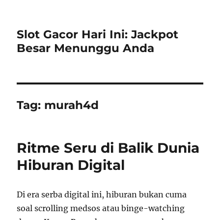
Slot Gacor Hari Ini: Jackpot
Besar Menunggu Anda
Tag:
murah4d
Ritme Seru di Balik Dunia
Hiburan Digital
Di era serba digital ini, hiburan bukan cuma
soal scrolling medsos atau binge-watching