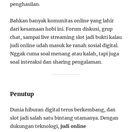
penghasilan.
Bahkan banyak komunitas online yang lahir
dari kesamaan hobi ini. Forum diskusi, grup
chat, sampai live streaming slot jadi bukti kalau
judi online udah masuk ke ranah sosial digital.
Nggak cuma soal menang atau kalah, tapi juga
soal interaksi dan sharing pengalaman.
Penutup
Dunia hiburan digital terus berkembang, dan
slot jadi salah satu bintang utamanya. Dengan
dukungan teknologi,
judi online