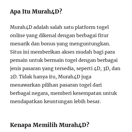
Apa Itu Murah4D?
Murah4D adalah salah satu platform togel
online yang dikenal dengan berbagai fitur
menarik dan bonus yang menguntungkan.
Situs ini memberikan akses mudah bagi para
pemain untuk bermain togel dengan berbagai
jenis pasaran yang tersedia, seperti 4D, 3D, dan
2D. Tidak hanya itu, Murah4D juga
menawarkan pilihan pasaran togel dari
berbagai negara, memberi kesempatan untuk
mendapatkan keuntungan lebih besar.
Kenapa Memilih Murah4D?