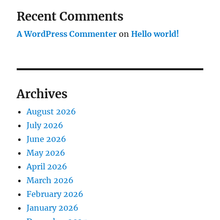
Recent Comments
A WordPress Commenter
on
Hello world!
Archives
August 2026
July 2026
June 2026
May 2026
April 2026
March 2026
February 2026
January 2026