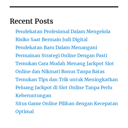
Recent Posts
Pendekatan Profesional Dalam Mengelola
Risiko Saat Bermain Judi Digital
Pendekatan Baru Dalam Menangani
Permainan Strategi Online Dengan Pasti
Temukan Cara Mudah Menang Jackpot Slot
Online dan Nikmati Bonus Tanpa Batas
Temukan Tips dan Trik untuk Meningkatkan
Peluang Jackpot di Slot Online Tanpa Perlu
Keberuntungan
Situs Game Online Pilihan dengan Kecepatan
Optimal