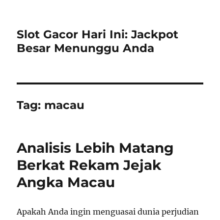
Slot Gacor Hari Ini: Jackpot
Besar Menunggu Anda
Tag:
macau
Analisis Lebih Matang
Berkat Rekam Jejak
Angka Macau
Apakah Anda ingin menguasai dunia perjudian