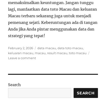
memaksimalkan keuntungan. Jangan tunggu
lagi, manfaatkan data toto Macau dan keluaran
Macau terbaru sekarang juga untuk menjadi
pemenang sejati. Keberuntungan ada di tangan
Anda jika Anda pintar menggunakan data dan
strategi yang tepat!
Posted
Tags
February 2, 2026
data macau
,
data toto macau
,
on
keluaran macau
,
macau
,
result macau
,
toto macau
on
Leave a comment
Analisis
Lebih
Matang
Berkat
Rekam
Search
Jejak
Angka
SEARCH
Macau