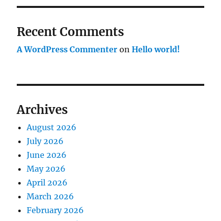
Recent Comments
A WordPress Commenter
on
Hello world!
Archives
August 2026
July 2026
June 2026
May 2026
April 2026
March 2026
February 2026