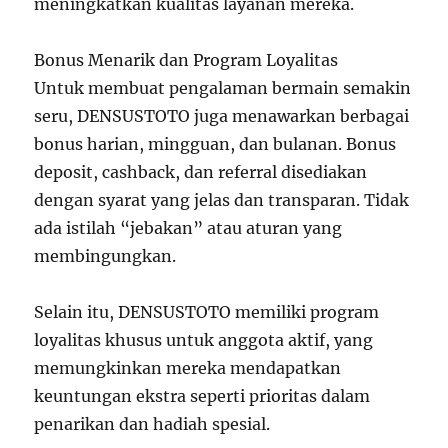
meningkatkan kualitas layanan mereka.
Bonus Menarik dan Program Loyalitas
Untuk membuat pengalaman bermain semakin
seru, DENSUSTOTO juga menawarkan berbagai
bonus harian, mingguan, dan bulanan. Bonus
deposit, cashback, dan referral disediakan
dengan syarat yang jelas dan transparan. Tidak
ada istilah “jebakan” atau aturan yang
membingungkan.
Selain itu, DENSUSTOTO memiliki program
loyalitas khusus untuk anggota aktif, yang
memungkinkan mereka mendapatkan
keuntungan ekstra seperti prioritas dalam
penarikan dan hadiah spesial.