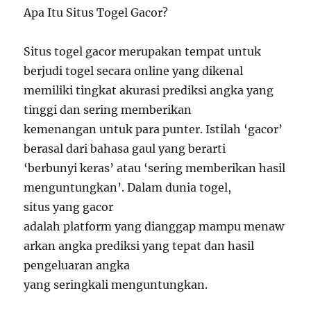
Apa Itu Situs Togel Gacor?
Situs togel gacor merupakan tempat untuk
berjudi togel secara online yang dikenal
memiliki tingkat akurasi prediksi angka yang
tinggi dan sering memberikan
kemenangan untuk para punter. Istilah ‘gacor’
berasal dari bahasa gaul yang berarti
‘berbunyi keras’ atau ‘sering memberikan hasil
menguntungkan’. Dalam dunia togel,
situs yang gacor
adalah platform yang dianggap mampu menaw
arkan angka prediksi yang tepat dan hasil
pengeluaran angka
yang seringkali menguntungkan.