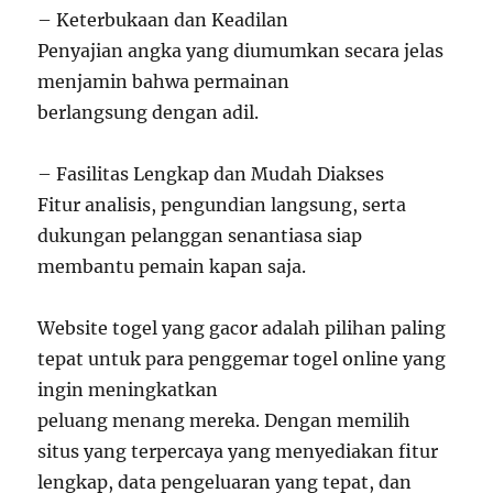
– Keterbukaan dan Keadilan
Penyajian angka yang diumumkan secara jelas
menjamin bahwa permainan
berlangsung dengan adil.
– Fasilitas Lengkap dan Mudah Diakses
Fitur analisis, pengundian langsung, serta
dukungan pelanggan senantiasa siap
membantu pemain kapan saja.
Website togel yang gacor adalah pilihan paling
tepat untuk para penggemar togel online yang
ingin meningkatkan
peluang menang mereka. Dengan memilih
situs yang terpercaya yang menyediakan fitur
lengkap, data pengeluaran yang tepat, dan