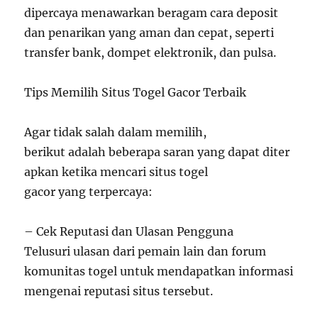
dipercaya menawarkan beragam cara deposit
dan penarikan yang aman dan cepat, seperti
transfer bank, dompet elektronik, dan pulsa.
Tips Memilih Situs Togel Gacor Terbaik
Agar tidak salah dalam memilih,
berikut adalah beberapa saran yang dapat diter
apkan ketika mencari situs togel
gacor yang terpercaya:
– Cek Reputasi dan Ulasan Pengguna
Telusuri ulasan dari pemain lain dan forum
komunitas togel untuk mendapatkan informasi
mengenai reputasi situs tersebut.