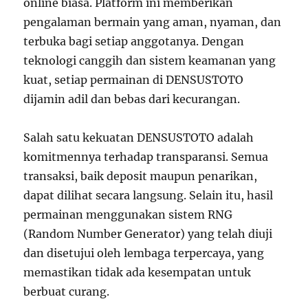
online biasa. Platform ini memberikan
pengalaman bermain yang aman, nyaman, dan
terbuka bagi setiap anggotanya. Dengan
teknologi canggih dan sistem keamanan yang
kuat, setiap permainan di DENSUSTOTO
dijamin adil dan bebas dari kecurangan.
Salah satu kekuatan DENSUSTOTO adalah
komitmennya terhadap transparansi. Semua
transaksi, baik deposit maupun penarikan,
dapat dilihat secara langsung. Selain itu, hasil
permainan menggunakan sistem RNG
(Random Number Generator) yang telah diuji
dan disetujui oleh lembaga terpercaya, yang
memastikan tidak ada kesempatan untuk
berbuat curang.