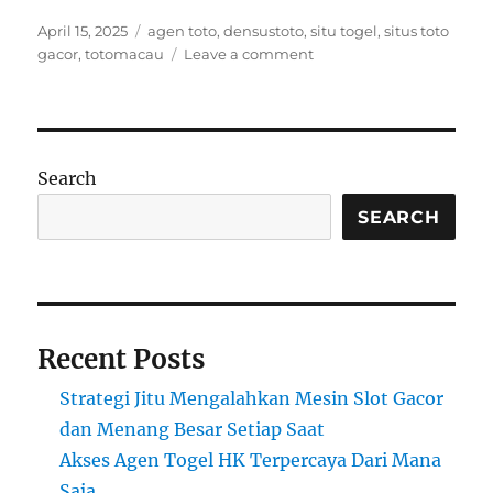
Posted
Tags
April 15, 2025
agen toto
,
densustoto
,
situ togel
,
situs toto
on
on
gacor
,
totomacau
Leave a comment
DENSUSTOTO
Situs
Paling
Transparan
untuk
Search
Pecinta
Game
SEARCH
Online
Sejati
Recent Posts
Strategi Jitu Mengalahkan Mesin Slot Gacor
dan Menang Besar Setiap Saat
Akses Agen Togel HK Terpercaya Dari Mana
Saja