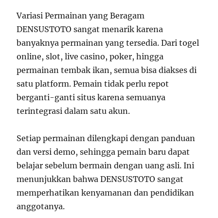
Variasi Permainan yang Beragam
DENSUSTOTO sangat menarik karena
banyaknya permainan yang tersedia. Dari togel
online, slot, live casino, poker, hingga
permainan tembak ikan, semua bisa diakses di
satu platform. Pemain tidak perlu repot
berganti-ganti situs karena semuanya
terintegrasi dalam satu akun.
Setiap permainan dilengkapi dengan panduan
dan versi demo, sehingga pemain baru dapat
belajar sebelum bermain dengan uang asli. Ini
menunjukkan bahwa DENSUSTOTO sangat
memperhatikan kenyamanan dan pendidikan
anggotanya.