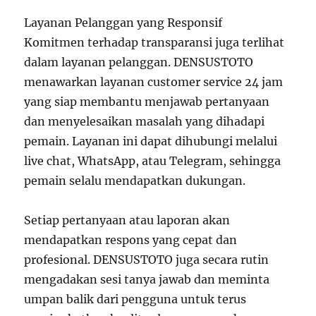
Layanan Pelanggan yang Responsif
Komitmen terhadap transparansi juga terlihat
dalam layanan pelanggan. DENSUSTOTO
menawarkan layanan customer service 24 jam
yang siap membantu menjawab pertanyaan
dan menyelesaikan masalah yang dihadapi
pemain. Layanan ini dapat dihubungi melalui
live chat, WhatsApp, atau Telegram, sehingga
pemain selalu mendapatkan dukungan.
Setiap pertanyaan atau laporan akan
mendapatkan respons yang cepat dan
profesional. DENSUSTOTO juga secara rutin
mengadakan sesi tanya jawab dan meminta
umpan balik dari pengguna untuk terus