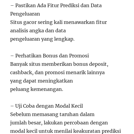
– Pastikan Ada Fitur Prediksi dan Data
Pengeluaran
Situs gacor sering kali menawarkan fitur
analisis angka dan data
pengeluaran yang lengkap.
– Perhatikan Bonus dan Promosi
Banyak situs memberikan bonus deposit,
cashback, dan promosi menarik lainnya
yang dapat meningkatkan
peluang kemenangan.
– Uji Coba dengan Modal Kecil
Sebelum memasang taruhan dalam
jumlah besar, lakukan percobaan dengan
modal kecil untuk menilai keakuratan prediksi