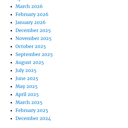
March 2026
February 2026
January 2026
December 2025
November 2025
October 2025
September 2025
August 2025
July 2025
June 2025
May 2025
April 2025
March 2025
February 2025
December 2024