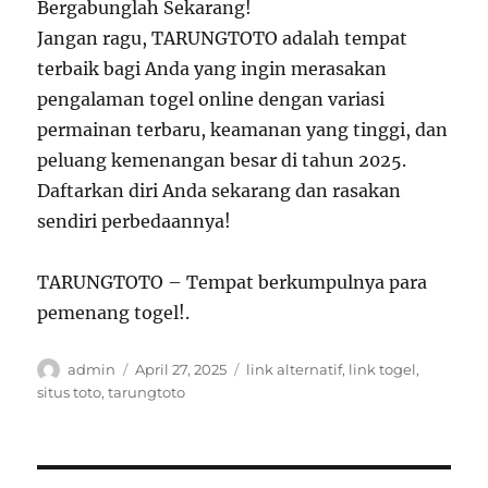
Bergabunglah Sekarang!
Jangan ragu, TARUNGTOTO adalah tempat
terbaik bagi Anda yang ingin merasakan
pengalaman togel online dengan variasi
permainan terbaru, keamanan yang tinggi, dan
peluang kemenangan besar di tahun 2025.
Daftarkan diri Anda sekarang dan rasakan
sendiri perbedaannya!
TARUNGTOTO – Tempat berkumpulnya para
pemenang togel!.
Author
Posted
Tags
admin
April 27, 2025
link alternatif
,
link togel
,
on
situs toto
,
tarungtoto