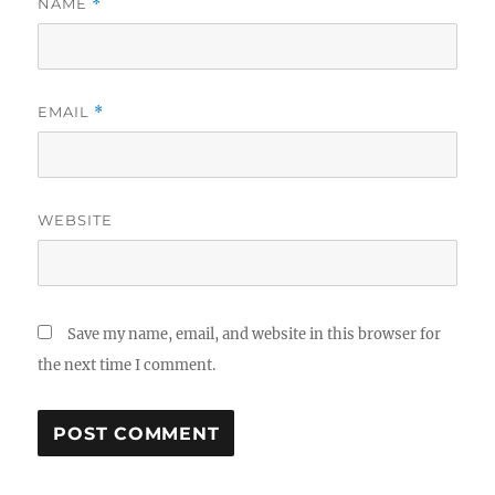
NAME
*
EMAIL
*
WEBSITE
Save my name, email, and website in this browser for
the next time I comment.