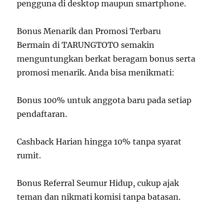
pengguna di desktop maupun smartphone.
Bonus Menarik dan Promosi Terbaru
Bermain di TARUNGTOTO semakin
menguntungkan berkat beragam bonus serta
promosi menarik. Anda bisa menikmati:
Bonus 100% untuk anggota baru pada setiap
pendaftaran.
Cashback Harian hingga 10% tanpa syarat
rumit.
Bonus Referral Seumur Hidup, cukup ajak
teman dan nikmati komisi tanpa batasan.