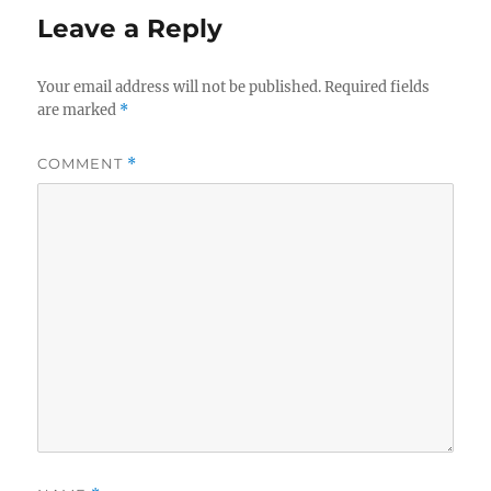
Leave a Reply
Your email address will not be published.
Required fields
are marked
*
COMMENT
*