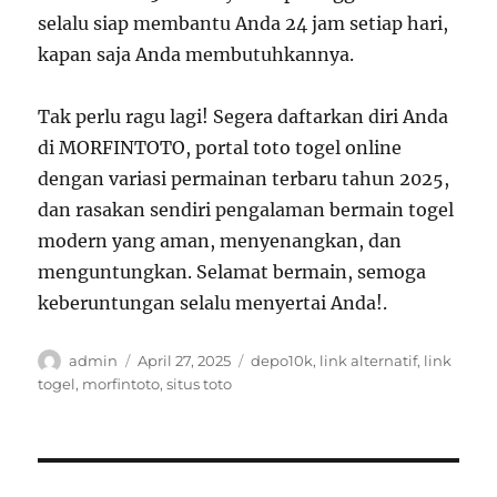
selalu siap membantu Anda 24 jam setiap hari,
kapan saja Anda membutuhkannya.
Tak perlu ragu lagi! Segera daftarkan diri Anda
di MORFINTOTO, portal toto togel online
dengan variasi permainan terbaru tahun 2025,
dan rasakan sendiri pengalaman bermain togel
modern yang aman, menyenangkan, dan
menguntungkan. Selamat bermain, semoga
keberuntungan selalu menyertai Anda!.
Author
Posted
Tags
admin
April 27, 2025
depo10k
,
link alternatif
,
link
on
togel
,
morfintoto
,
situs toto