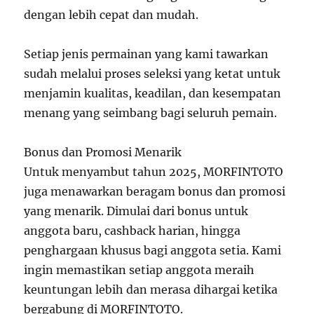
dengan lebih cepat dan mudah.
Setiap jenis permainan yang kami tawarkan
sudah melalui proses seleksi yang ketat untuk
menjamin kualitas, keadilan, dan kesempatan
menang yang seimbang bagi seluruh pemain.
Bonus dan Promosi Menarik
Untuk menyambut tahun 2025, MORFINTOTO
juga menawarkan beragam bonus dan promosi
yang menarik. Dimulai dari bonus untuk
anggota baru, cashback harian, hingga
penghargaan khusus bagi anggota setia. Kami
ingin memastikan setiap anggota meraih
keuntungan lebih dan merasa dihargai ketika
bergabung di MORFINTOTO.