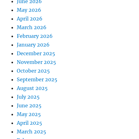
June 2026
May 2026
April 2026
March 2026
February 2026
January 2026
December 2025
November 2025
October 2025
September 2025
August 2025
July 2025
June 2025
May 2025
April 2025
March 2025