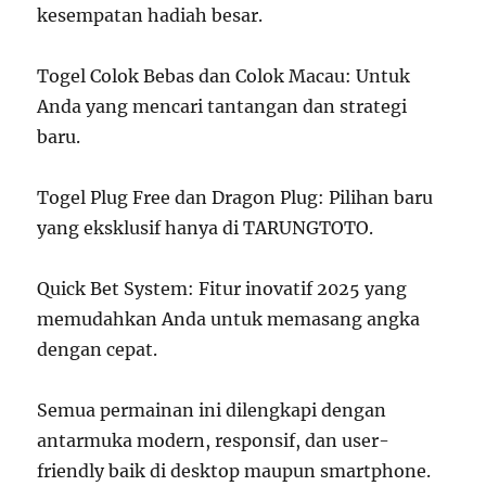
kesempatan hadiah besar.
Togel Colok Bebas dan Colok Macau: Untuk
Anda yang mencari tantangan dan strategi
baru.
Togel Plug Free dan Dragon Plug: Pilihan baru
yang eksklusif hanya di TARUNGTOTO.
Quick Bet System: Fitur inovatif 2025 yang
memudahkan Anda untuk memasang angka
dengan cepat.
Semua permainan ini dilengkapi dengan
antarmuka modern, responsif, dan user-
friendly baik di desktop maupun smartphone.