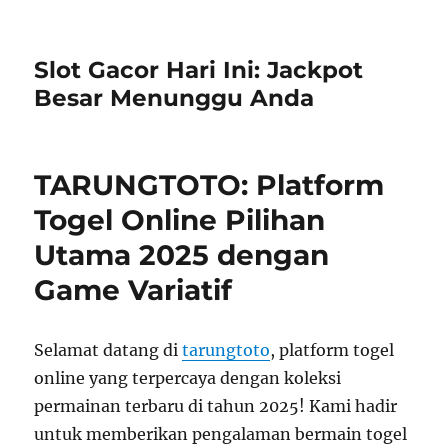
Slot Gacor Hari Ini: Jackpot
Besar Menunggu Anda
TARUNGTOTO: Platform
Togel Online Pilihan
Utama 2025 dengan
Game Variatif
Selamat datang di
tarungtoto
, platform togel
online yang terpercaya dengan koleksi
permainan terbaru di tahun 2025! Kami hadir
untuk memberikan pengalaman bermain togel