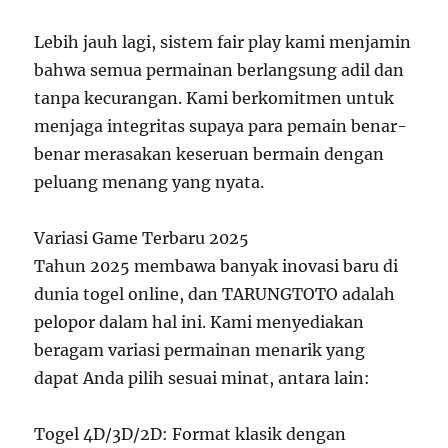
Lebih jauh lagi, sistem fair play kami menjamin
bahwa semua permainan berlangsung adil dan
tanpa kecurangan. Kami berkomitmen untuk
menjaga integritas supaya para pemain benar-
benar merasakan keseruan bermain dengan
peluang menang yang nyata.
Variasi Game Terbaru 2025
Tahun 2025 membawa banyak inovasi baru di
dunia togel online, dan TARUNGTOTO adalah
pelopor dalam hal ini. Kami menyediakan
beragam variasi permainan menarik yang
dapat Anda pilih sesuai minat, antara lain:
Togel 4D/3D/2D: Format klasik dengan