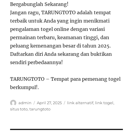
Bergabunglah Sekarang!
Jangan ragu, TARUNGTOTO adalah tempat
terbaik untuk Anda yang ingin menikmati
pengalaman togel online dengan variasi
permainan terbaru, keamanan tinggi, dan
peluang kemenangan besar di tahun 2025.
Daftarkan diri Anda sekarang dan buktikan
sendiri perbedaannya!
TARUNGTOTO – Tempat para pemenang togel
berkumpul!.
Author
Posted
Tags
admin
April 27, 2025
link alternatif
,
link togel
,
on
situs toto
,
tarungtoto