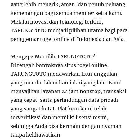
yang lebih menarik, aman, dan penuh peluang
kemenangan bagi semua member setia kami.
Melalui inovasi dan teknologi terkini,
TARUNGTOTO menjadi pilihan utama bagi para
penggemar togel online di Indonesia dan Asia.
Mengapa Memilih TARUNGTOTO?
Di tengah banyaknya situs togel online,
TARUNGTOTO menawarkan fitur unggulan
yang membedakan kami dari yang lain. Kami
menyajikan layanan 24 jam nonstop, transaksi
yang cepat, serta perlindungan data pribadi
yang sangat ketat. Platform kami telah
terverifikasi dan memiliki lisensi resmi,
sehingga Anda bisa bermain dengan nyaman
tanpa kekhawatiran.