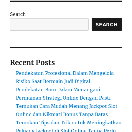
Search
SEARCH
Recent Posts
Pendekatan Profesional Dalam Mengelola
Risiko Saat Bermain Judi Digital
Pendekatan Baru Dalam Menangani
Permainan Strategi Online Dengan Pasti
Temukan Cara Mudah Menang Jackpot Slot
Online dan Nikmati Bonus Tanpa Batas
Temukan Tips dan Trik untuk Meningkatkan
Peluang Jackpot di Slot Online Tanpa Perlu