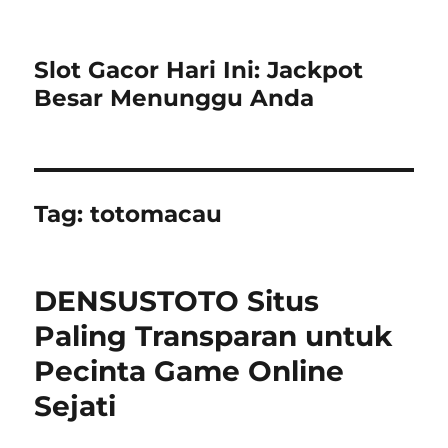
Slot Gacor Hari Ini: Jackpot
Besar Menunggu Anda
Tag:
totomacau
DENSUSTOTO Situs
Paling Transparan untuk
Pecinta Game Online
Sejati