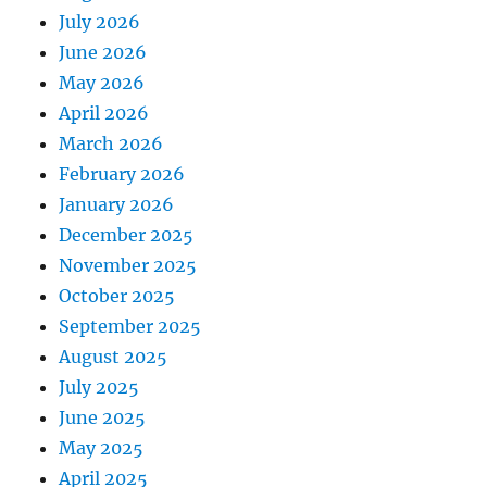
July 2026
June 2026
May 2026
April 2026
March 2026
February 2026
January 2026
December 2025
November 2025
October 2025
September 2025
August 2025
July 2025
June 2025
May 2025
April 2025