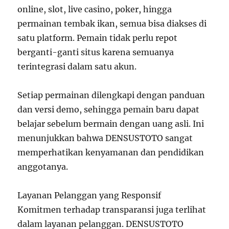
online, slot, live casino, poker, hingga
permainan tembak ikan, semua bisa diakses di
satu platform. Pemain tidak perlu repot
berganti-ganti situs karena semuanya
terintegrasi dalam satu akun.
Setiap permainan dilengkapi dengan panduan
dan versi demo, sehingga pemain baru dapat
belajar sebelum bermain dengan uang asli. Ini
menunjukkan bahwa DENSUSTOTO sangat
memperhatikan kenyamanan dan pendidikan
anggotanya.
Layanan Pelanggan yang Responsif
Komitmen terhadap transparansi juga terlihat
dalam layanan pelanggan. DENSUSTOTO