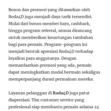
Bonus dan promosi yang ditawarkan oleh
Roda4D juga menjadi daya tarik tersendiri.
Mulai dari bonus member baru, cashback,
hingga program referral, semua dirancang
untuk memberikan keuntungan tambahan
bagi para pemain. Program-program ini
menjadi bentuk apresiasi Roda4D terhadap
loyalitas para anggotanya. Dengan
memanfaatkan promosi yang ada, pemain
dapat meningkatkan modal bermain sekaligus
memperpanjang durasi permainan mereka.
Layanan pelanggan di
Roda4D
juga patut
diapresiasi. Tim customer service yang
profesional siap membantu pemain selama 24