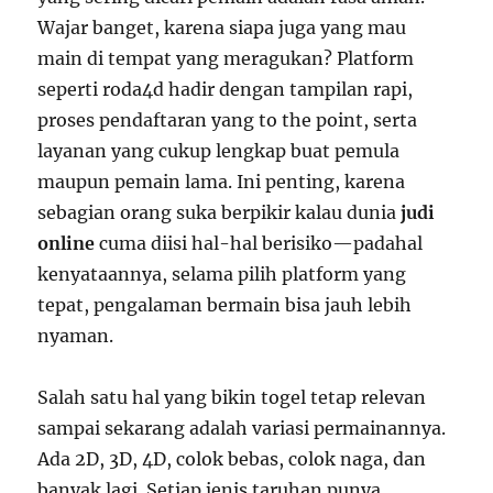
Wajar banget, karena siapa juga yang mau
main di tempat yang meragukan? Platform
seperti roda4d hadir dengan tampilan rapi,
proses pendaftaran yang to the point, serta
layanan yang cukup lengkap buat pemula
maupun pemain lama. Ini penting, karena
sebagian orang suka berpikir kalau dunia
judi
online
cuma diisi hal-hal berisiko—padahal
kenyataannya, selama pilih platform yang
tepat, pengalaman bermain bisa jauh lebih
nyaman.
Salah satu hal yang bikin togel tetap relevan
sampai sekarang adalah variasi permainannya.
Ada 2D, 3D, 4D, colok bebas, colok naga, dan
banyak lagi. Setiap jenis taruhan punya