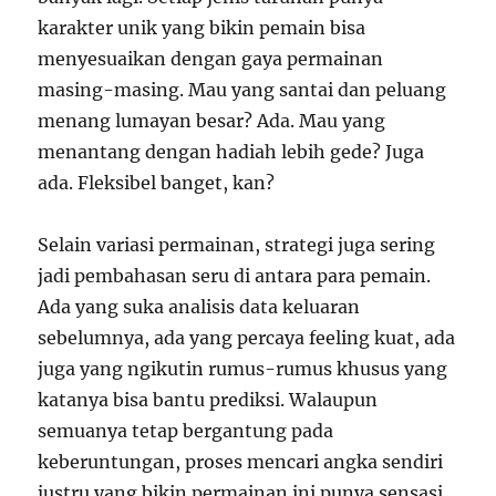
karakter unik yang bikin pemain bisa
menyesuaikan dengan gaya permainan
masing-masing. Mau yang santai dan peluang
menang lumayan besar? Ada. Mau yang
menantang dengan hadiah lebih gede? Juga
ada. Fleksibel banget, kan?
Selain variasi permainan, strategi juga sering
jadi pembahasan seru di antara para pemain.
Ada yang suka analisis data keluaran
sebelumnya, ada yang percaya feeling kuat, ada
juga yang ngikutin rumus-rumus khusus yang
katanya bisa bantu prediksi. Walaupun
semuanya tetap bergantung pada
keberuntungan, proses mencari angka sendiri
justru yang bikin permainan ini punya sensasi