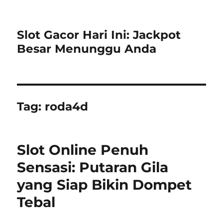
Slot Gacor Hari Ini: Jackpot
Besar Menunggu Anda
Tag:
roda4d
Slot Online Penuh
Sensasi: Putaran Gila
yang Siap Bikin Dompet
Tebal