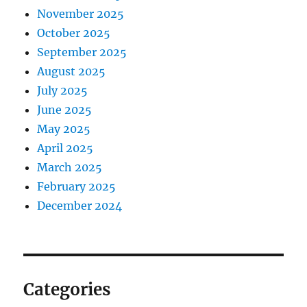
November 2025
October 2025
September 2025
August 2025
July 2025
June 2025
May 2025
April 2025
March 2025
February 2025
December 2024
Categories