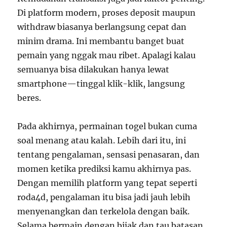
Di platform modern, proses deposit maupun
withdraw biasanya berlangsung cepat dan
minim drama. Ini membantu banget buat
pemain yang nggak mau ribet. Apalagi kalau
semuanya bisa dilakukan hanya lewat
smartphone—tinggal klik-klik, langsung
beres.
Pada akhirnya, permainan togel bukan cuma
soal menang atau kalah. Lebih dari itu, ini
tentang pengalaman, sensasi penasaran, dan
momen ketika prediksi kamu akhirnya pas.
Dengan memilih platform yang tepat seperti
roda4d, pengalaman itu bisa jadi jauh lebih
menyenangkan dan terkelola dengan baik.
Selama bermain dengan bijak dan tau batasan,