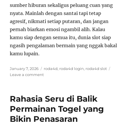
sumber hiburan sekaligus peluang cuan yang
nyata. Mainlah dengan santai tapi tetap
agresif, nikmati setiap putaran, dan jangan
pernah biarkan emosi ngambil alih. Kalau
kamu siap dengan semua itu, dunia slot siap
ngasih pengalaman bermain yang nggak bakal
kamu lupain.
Posted
Tags
January 7, 2026
roda4d
,
roda4d login
,
roda4d slot
on
on
Leave a comment
Slot
Online
Penuh
Rahasia Seru di Balik
Sensasi:
Putaran
Permainan Togel yang
Gila
Bikin Penasaran
yang
Siap
Bikin