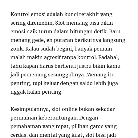
Kontrol emosi adalah kunci terakhir yang
sering diremehin. Slot memang bisa bikin
emosi naik turun dalam hitungan detik. Baru
menang gede, eh putaran berikutnya langsung
zonk. Kalau sudah begini, banyak pemain
malah makin agresif tanpa kontrol. Padahal,
tahu kapan harus berhenti justru bikin kamu
jadi pemenang sesungguhnya. Menang itu
penting, tapi keluar dengan saldo lebih juga
nggak kalah penting.
Kesimpulannya, slot online bukan sekadar
permainan keberuntungan. Dengan
pemahaman yang tepat, pilihan game yang
cerdas, dan mental yang kuat, slot bisa jadi