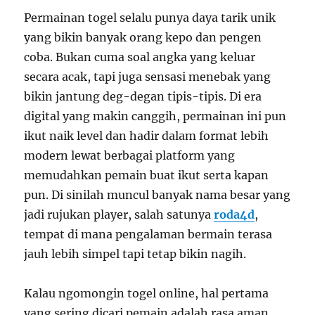
Dompet
Permainan togel selalu punya daya tarik unik
Tebal
yang bikin banyak orang kepo dan pengen
coba. Bukan cuma soal angka yang keluar
secara acak, tapi juga sensasi menebak yang
bikin jantung deg-degan tipis-tipis. Di era
digital yang makin canggih, permainan ini pun
ikut naik level dan hadir dalam format lebih
modern lewat berbagai platform yang
memudahkan pemain buat ikut serta kapan
pun. Di sinilah muncul banyak nama besar yang
jadi rujukan player, salah satunya
roda4d
,
tempat di mana pengalaman bermain terasa
jauh lebih simpel tapi tetap bikin nagih.
Kalau ngomongin togel online, hal pertama
yang sering dicari pemain adalah rasa aman.