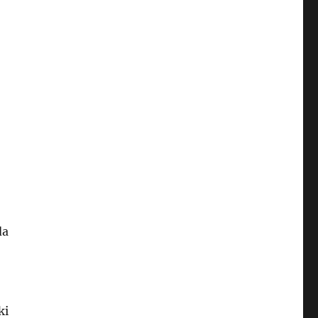
da
ki