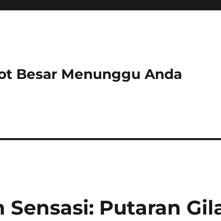
ckpot Besar Menunggu Anda
 Sensasi: Putaran Gil