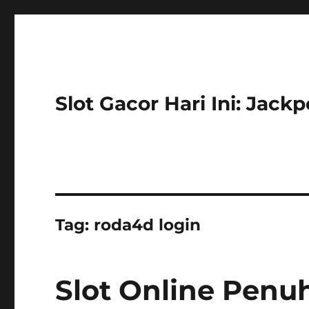
Slot Gacor Hari Ini: Ja
Tag:
roda4d login
Slot Online Penuh