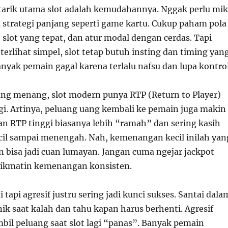
 tarik utama slot adalah kemudahannya. Nggak perlu mik
u strategi panjang seperti game kartu. Cukup paham pola
 slot yang tepat, dan atur modal dengan cerdas. Tapi
terlihat simpel, slot tetap butuh insting dan timing yan
banyak pemain gagal karena terlalu nafsu dan lupa kontrol
uang menang, slot modern punya RTP (Return to Player)
gi. Artinya, peluang uang kembali ke pemain juga makin
an RTP tinggi biasanya lebih “ramah” dan sering kasih
il sampai menengah. Nah, kemenangan kecil inilah yan
n bisa jadi cuan lumayan. Jangan cuma ngejar jackpot
 nikmatin kemenangan konsisten.
 tapi agresif justru sering jadi kunci sukses. Santai dala
ik saat kalah dan tahu kapan harus berhenti. Agresif
mbil peluang saat slot lagi “panas”. Banyak pemain