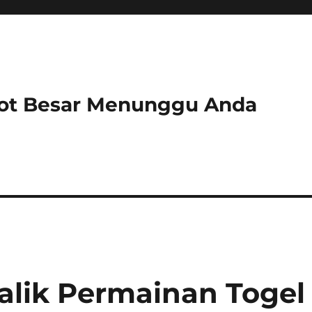
ckpot Besar Menunggu Anda
Balik Permainan Togel