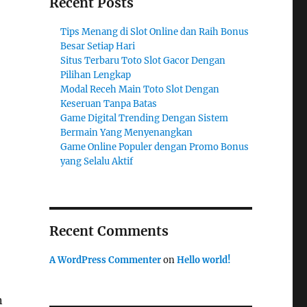
Recent Posts
Tips Menang di Slot Online dan Raih Bonus
Besar Setiap Hari
Situs Terbaru Toto Slot Gacor Dengan
Pilihan Lengkap
Modal Receh Main Toto Slot Dengan
Keseruan Tanpa Batas
Game Digital Trending Dengan Sistem
Bermain Yang Menyenangkan
Game Online Populer dengan Promo Bonus
yang Selalu Aktif
Recent Comments
A WordPress Commenter
on
Hello world!
n