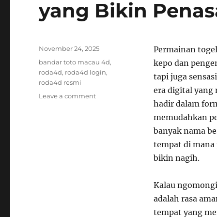
yang Bikin Penas
Posted
November 24, 2025
Permainan togel
on
Tags
bandar toto macau 4d
,
kepo dan pengen
roda4d
,
roda4d login
,
tapi juga sensas
roda4d resmi
era digital yang
on
Leave a comment
hadir dalam for
Rahasia
Seru
memudahkan pema
di
banyak nama bes
Balik
tempat di mana 
Permainan
Togel
bikin nagih.
yang
Bikin
Kalau ngomongin
Penasaran
adalah rasa ama
tempat yang mer