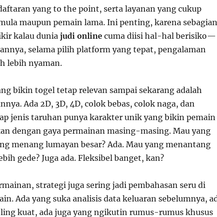
daftaran yang to the point, serta layanan yang cukup
mula maupun pemain lama. Ini penting, karena sebagia
ikir kalau dunia
judi online
cuma diisi hal-hal berisiko—
annya, selama pilih platform yang tepat, pengalaman
uh lebih nyaman.
ang bikin togel tetap relevan sampai sekarang adalah
nnya. Ada 2D, 3D, 4D, colok bebas, colok naga, dan
iap jenis taruhan punya karakter unik yang bikin pemain
kan dengan gaya permainan masing-masing. Mau yang
uang menang lumayan besar? Ada. Mau yang menantang
bih gede? Juga ada. Fleksibel banget, kan?
ermainan, strategi juga sering jadi pembahasan seru di
ain. Ada yang suka analisis data keluaran sebelumnya, a
eling kuat, ada juga yang ngikutin rumus-rumus khusus