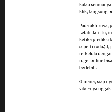
kalau semuanya 
klik, langsung b
Pada akhirnya, 
Lebih dari itu,
ketika prediksi
seperti roda4d,
terkelola denga
togel online bis
berlebih.
Gimana, siap ny
vibe-nya nggak 