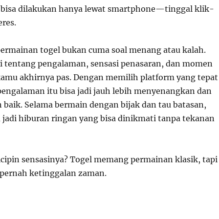
bisa dilakukan hanya lewat smartphone—tinggal klik-
eres.
permainan togel bukan cuma soal menang atau kalah.
 ini tentang pengalaman, sensasi penasaran, dan momen
 kamu akhirnya pas. Dengan memilih platform yang tepat
 pengalaman itu bisa jadi jauh lebih menyenangkan dan
n baik. Selama bermain dengan bijak dan tau batasan,
a jadi hiburan ringan yang bisa dinikmati tanpa tekanan
icipin sensasinya? Togel memang permainan klasik, tapi
pernah ketinggalan zaman.