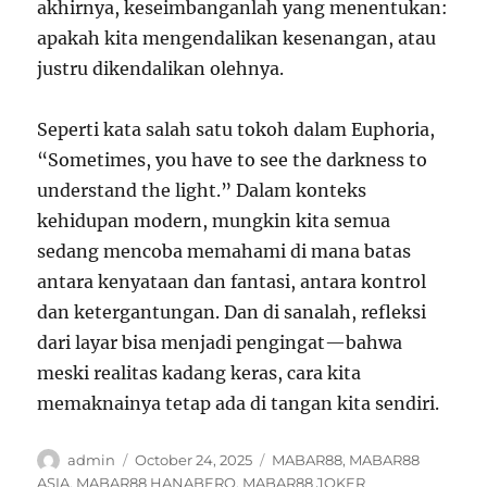
akhirnya, keseimbanganlah yang menentukan:
apakah kita mengendalikan kesenangan, atau
justru dikendalikan olehnya.
Seperti kata salah satu tokoh dalam Euphoria,
“Sometimes, you have to see the darkness to
understand the light.” Dalam konteks
kehidupan modern, mungkin kita semua
sedang mencoba memahami di mana batas
antara kenyataan dan fantasi, antara kontrol
dan ketergantungan. Dan di sanalah, refleksi
dari layar bisa menjadi pengingat—bahwa
meski realitas kadang keras, cara kita
memaknainya tetap ada di tangan kita sendiri.
Author
Posted
Tags
admin
October 24, 2025
MABAR88
,
MABAR88
on
ASIA
,
MABAR88 HANABERO
,
MABAR88 JOKER