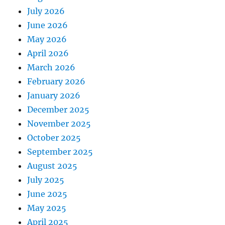
July 2026
June 2026
May 2026
April 2026
March 2026
February 2026
January 2026
December 2025
November 2025
October 2025
September 2025
August 2025
July 2025
June 2025
May 2025
April 2025