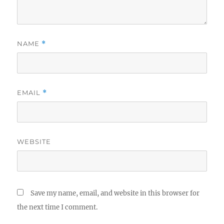
NAME
*
EMAIL
*
WEBSITE
Save my name, email, and website in this browser for
the next time I comment.