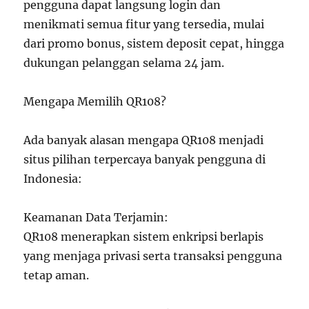
pengguna dapat langsung login dan
menikmati semua fitur yang tersedia, mulai
dari promo bonus, sistem deposit cepat, hingga
dukungan pelanggan selama 24 jam.
Mengapa Memilih QR108?
Ada banyak alasan mengapa QR108 menjadi
situs pilihan terpercaya banyak pengguna di
Indonesia:
Keamanan Data Terjamin:
QR108 menerapkan sistem enkripsi berlapis
yang menjaga privasi serta transaksi pengguna
tetap aman.