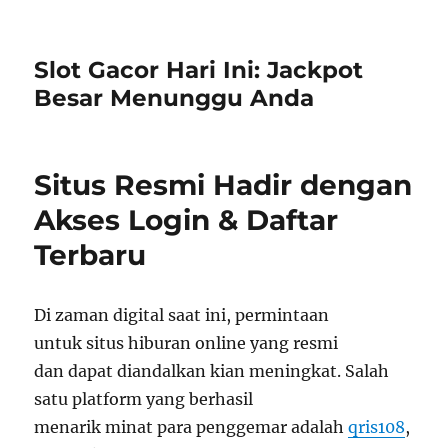
Slot Gacor Hari Ini: Jackpot
Besar Menunggu Anda
Situs Resmi Hadir dengan
Akses Login & Daftar
Terbaru
Di zaman digital saat ini, permintaan
untuk situs hiburan online yang resmi
dan dapat diandalkan kian meningkat. Salah
satu platform yang berhasil
menarik minat para penggemar adalah
qris108
,