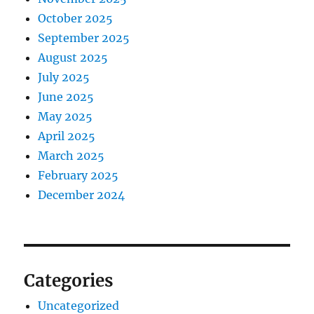
October 2025
September 2025
August 2025
July 2025
June 2025
May 2025
April 2025
March 2025
February 2025
December 2024
Categories
Uncategorized