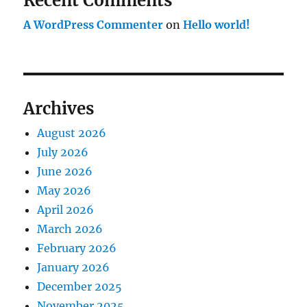
Recent Comments
A WordPress Commenter
on
Hello world!
Archives
August 2026
July 2026
June 2026
May 2026
April 2026
March 2026
February 2026
January 2026
December 2025
November 2025