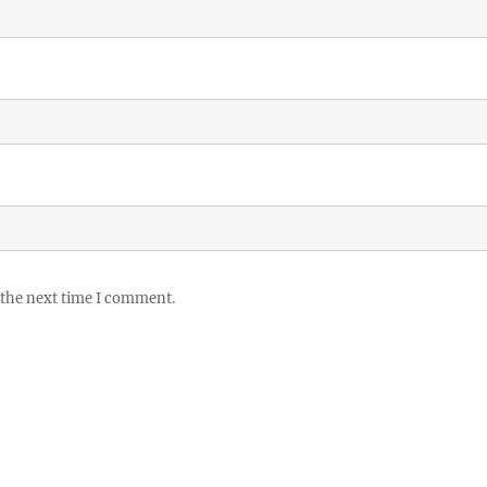
 the next time I comment.