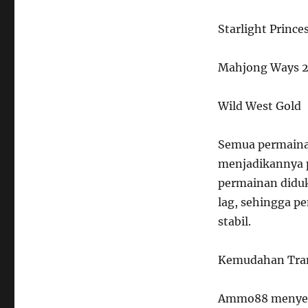
Starlight Prince
Mahjong Ways 
Wild West Gold
Semua permainan
menjadikannya pi
permainan diduk
lag, sehingga 
stabil.
Kemudahan Tran
Ammo88 menyedia