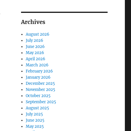
i
Archives
August 2026
July 2026
June 2026
May 2026
April 2026
March 2026
February 2026
January 2026
December 2025
November 2025
October 2025
September 2025
August 2025
July 2025
June 2025
May 2025