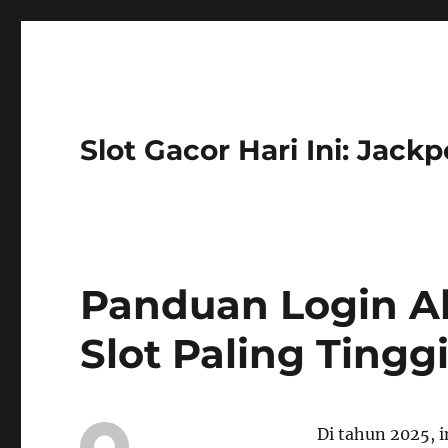
Slot Gacor Hari Ini: Ja
Panduan Login Alt
Slot Paling Tingg
Di tahun 2025, 