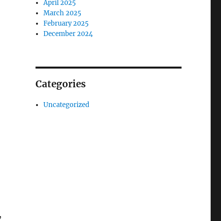
April 2025
March 2025
February 2025
December 2024
Categories
Uncategorized
,