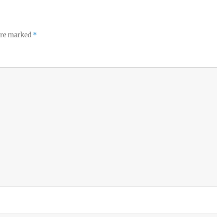
 are marked
*