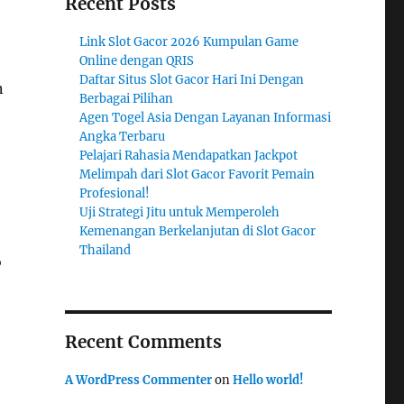
Recent Posts
Link Slot Gacor 2026 Kumpulan Game
Online dengan QRIS
Daftar Situs Slot Gacor Hari Ini Dengan
n
Berbagai Pilihan
Agen Togel Asia Dengan Layanan Informasi
Angka Terbaru
Pelajari Rahasia Mendapatkan Jackpot
Melimpah dari Slot Gacor Favorit Pemain
Profesional!
Uji Strategi Jitu untuk Memperoleh
Kemenangan Berkelanjutan di Slot Gacor
Thailand
P
Recent Comments
A WordPress Commenter
on
Hello world!