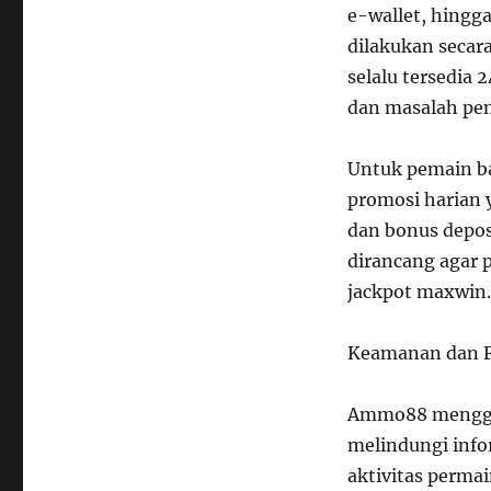
e-wallet, hingg
dilakukan secar
selalu tersedia
dan masalah pem
Untuk pemain b
promosi harian 
dan bonus depos
dirancang agar 
jackpot maxwin.
Keamanan dan Fa
Ammo88 menggun
melindungi infor
aktivitas perma