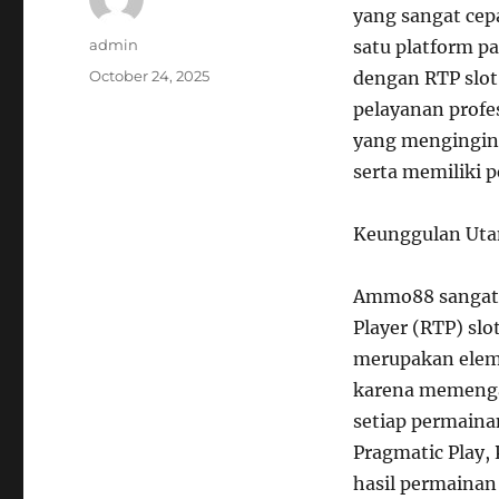
yang sangat cep
Author
admin
satu platform pa
Posted
October 24, 2025
dengan RTP slot
on
pelayanan profe
yang mengingin
serta memiliki 
Keunggulan Ut
Ammo88 sangat d
Player (RTP) slo
merupakan eleme
karena memenga
setiap permainan
Pragmatic Play,
hasil permainan 