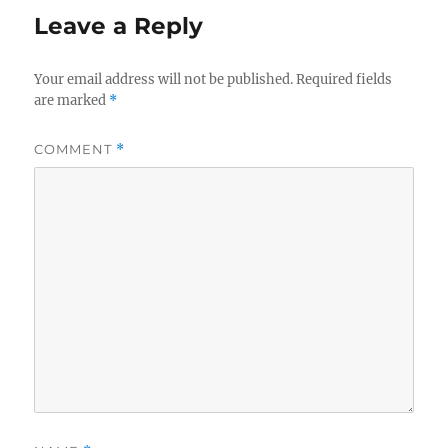
Leave a Reply
Your email address will not be published.
Required fields
are marked
*
COMMENT
*