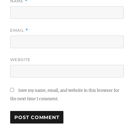
NAME
*
EMAIL
*
WEBSITE
Save my name, email, and website in this browser for
the next time I comment.