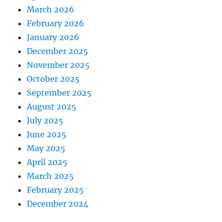
March 2026
February 2026
January 2026
December 2025
November 2025
October 2025
September 2025
August 2025
July 2025
June 2025
May 2025
April 2025
March 2025
February 2025
December 2024