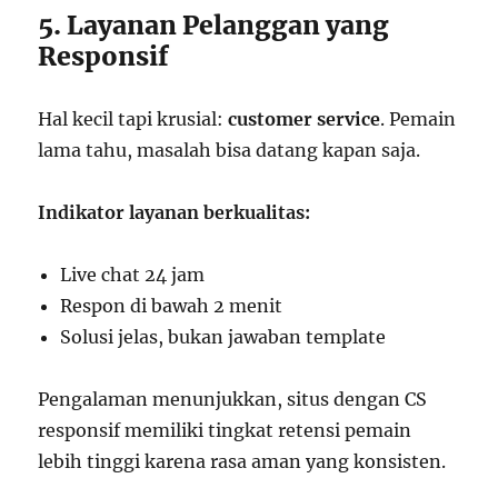
5. Layanan Pelanggan yang
Responsif
Hal kecil tapi krusial:
customer service
. Pemain
lama tahu, masalah bisa datang kapan saja.
Indikator layanan berkualitas:
Live chat 24 jam
Respon di bawah 2 menit
Solusi jelas, bukan jawaban template
Pengalaman menunjukkan, situs dengan CS
responsif memiliki tingkat retensi pemain
lebih tinggi karena rasa aman yang konsisten.