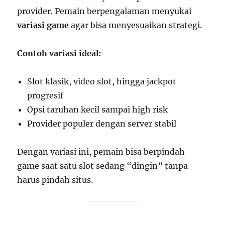
provider. Pemain berpengalaman menyukai
variasi game
agar bisa menyesuaikan strategi.
Contoh variasi ideal:
Slot klasik, video slot, hingga jackpot
progresif
Opsi taruhan kecil sampai high risk
Provider populer dengan server stabil
Dengan variasi ini, pemain bisa berpindah
game saat satu slot sedang “dingin” tanpa
harus pindah situs.