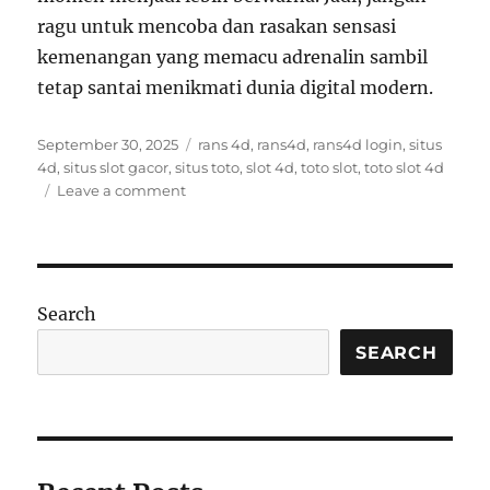
ragu untuk mencoba dan rasakan sensasi
kemenangan yang memacu adrenalin sambil
tetap santai menikmati dunia digital modern.
Posted
Tags
September 30, 2025
rans 4d
,
rans4d
,
rans4d login
,
situs
on
4d
,
situs slot gacor
,
situs toto
,
slot 4d
,
toto slot
,
toto slot 4d
on
Leave a comment
Petualangan
Digital
Seru
yang
Bikin
Search
Deg-
degan
SEARCH
di
Dunia
Maya