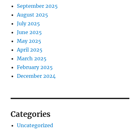
September 2025
August 2025
July 2025
June 2025
May 2025
April 2025
March 2025
February 2025
December 2024
Categories
Uncategorized