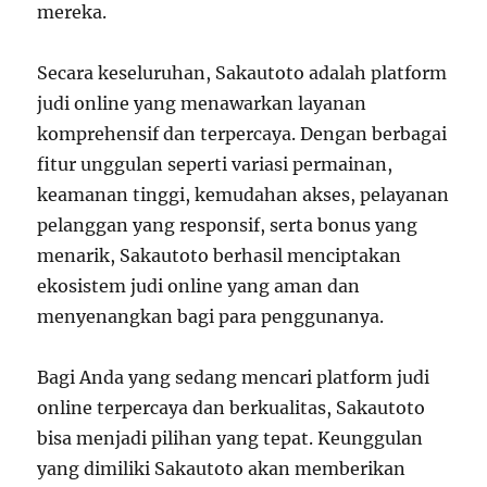
mereka.
Secara keseluruhan, Sakautoto adalah platform
judi online yang menawarkan layanan
komprehensif dan terpercaya. Dengan berbagai
fitur unggulan seperti variasi permainan,
keamanan tinggi, kemudahan akses, pelayanan
pelanggan yang responsif, serta bonus yang
menarik, Sakautoto berhasil menciptakan
ekosistem judi online yang aman dan
menyenangkan bagi para penggunanya.
Bagi Anda yang sedang mencari platform judi
online terpercaya dan berkualitas, Sakautoto
bisa menjadi pilihan yang tepat. Keunggulan
yang dimiliki Sakautoto akan memberikan