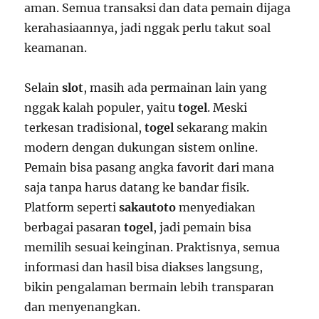
aman. Semua transaksi dan data pemain dijaga
kerahasiaannya, jadi nggak perlu takut soal
keamanan.
Selain
slot
, masih ada permainan lain yang
nggak kalah populer, yaitu
togel
. Meski
terkesan tradisional,
togel
sekarang makin
modern dengan dukungan sistem online.
Pemain bisa pasang angka favorit dari mana
saja tanpa harus datang ke bandar fisik.
Platform seperti
sakautoto
menyediakan
berbagai pasaran
togel
, jadi pemain bisa
memilih sesuai keinginan. Praktisnya, semua
informasi dan hasil bisa diakses langsung,
bikin pengalaman bermain lebih transparan
dan menyenangkan.