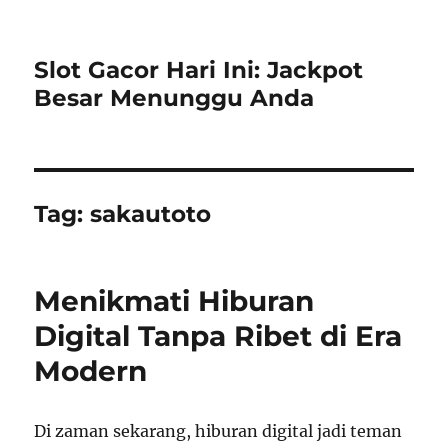
Slot Gacor Hari Ini: Jackpot
Besar Menunggu Anda
Tag:
sakautoto
Menikmati Hiburan
Digital Tanpa Ribet di Era
Modern
Di zaman sekarang, hiburan digital jadi teman