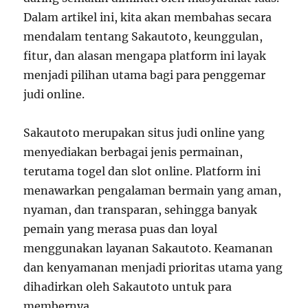
Dalam artikel ini, kita akan membahas secara
mendalam tentang Sakautoto, keunggulan,
fitur, dan alasan mengapa platform ini layak
menjadi pilihan utama bagi para penggemar
judi online.
Sakautoto merupakan situs judi online yang
menyediakan berbagai jenis permainan,
terutama togel dan slot online. Platform ini
menawarkan pengalaman bermain yang aman,
nyaman, dan transparan, sehingga banyak
pemain yang merasa puas dan loyal
menggunakan layanan Sakautoto. Keamanan
dan kenyamanan menjadi prioritas utama yang
dihadirkan oleh Sakautoto untuk para
membernya.