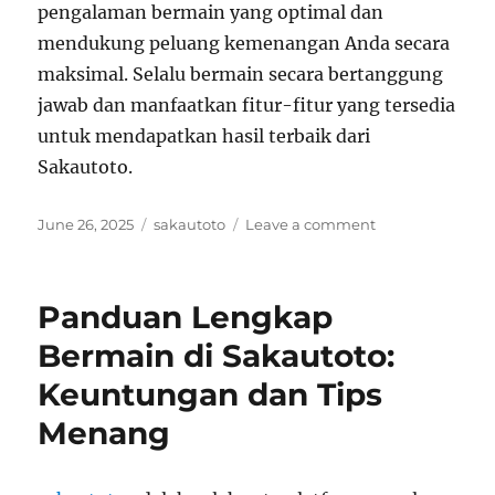
pengalaman bermain yang optimal dan
mendukung peluang kemenangan Anda secara
maksimal. Selalu bermain secara bertanggung
jawab dan manfaatkan fitur-fitur yang tersedia
untuk mendapatkan hasil terbaik dari
Sakautoto.
Posted
Tags
on
June 26, 2025
sakautoto
Leave a comment
on
Sakautoto:
Platform
Judi
Panduan Lengkap
Online
Terpercaya
Bermain di Sakautoto:
dengan
Keuntungan dan Tips
Layanan
Unggul
Menang
dan
Keamanan
Terjamin