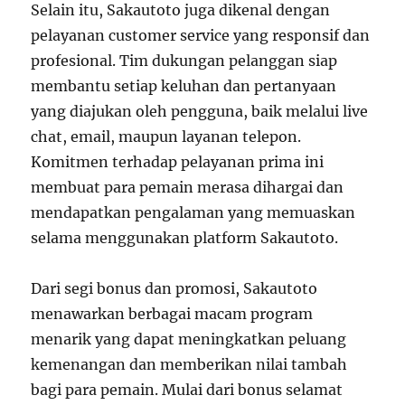
Selain itu, Sakautoto juga dikenal dengan
pelayanan customer service yang responsif dan
profesional. Tim dukungan pelanggan siap
membantu setiap keluhan dan pertanyaan
yang diajukan oleh pengguna, baik melalui live
chat, email, maupun layanan telepon.
Komitmen terhadap pelayanan prima ini
membuat para pemain merasa dihargai dan
mendapatkan pengalaman yang memuaskan
selama menggunakan platform Sakautoto.
Dari segi bonus dan promosi, Sakautoto
menawarkan berbagai macam program
menarik yang dapat meningkatkan peluang
kemenangan dan memberikan nilai tambah
bagi para pemain. Mulai dari bonus selamat