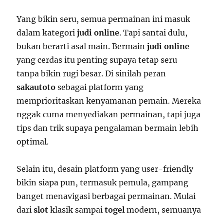
Yang bikin seru, semua permainan ini masuk
dalam kategori
judi online
. Tapi santai dulu,
bukan berarti asal main. Bermain
judi online
yang cerdas itu penting supaya tetap seru
tanpa bikin rugi besar. Di sinilah peran
sakautoto
sebagai platform yang
memprioritaskan kenyamanan pemain. Mereka
nggak cuma menyediakan permainan, tapi juga
tips dan trik supaya pengalaman bermain lebih
optimal.
Selain itu, desain platform yang user-friendly
bikin siapa pun, termasuk pemula, gampang
banget menavigasi berbagai permainan. Mulai
dari
slot
klasik sampai
togel
modern, semuanya