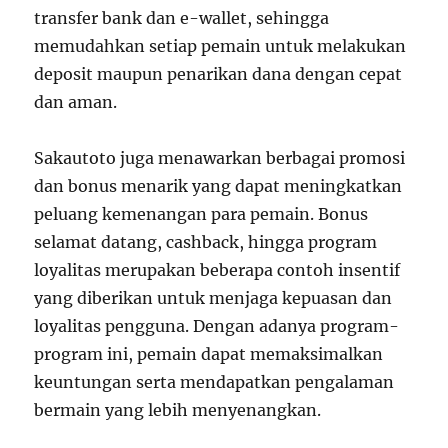
transfer bank dan e-wallet, sehingga
memudahkan setiap pemain untuk melakukan
deposit maupun penarikan dana dengan cepat
dan aman.
Sakautoto juga menawarkan berbagai promosi
dan bonus menarik yang dapat meningkatkan
peluang kemenangan para pemain. Bonus
selamat datang, cashback, hingga program
loyalitas merupakan beberapa contoh insentif
yang diberikan untuk menjaga kepuasan dan
loyalitas pengguna. Dengan adanya program-
program ini, pemain dapat memaksimalkan
keuntungan serta mendapatkan pengalaman
bermain yang lebih menyenangkan.