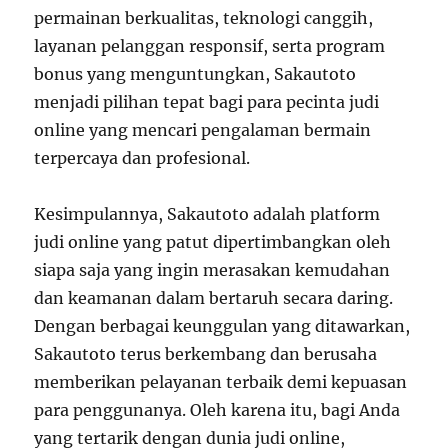
permainan berkualitas, teknologi canggih,
layanan pelanggan responsif, serta program
bonus yang menguntungkan, Sakautoto
menjadi pilihan tepat bagi para pecinta judi
online yang mencari pengalaman bermain
terpercaya dan profesional.
Kesimpulannya, Sakautoto adalah platform
judi online yang patut dipertimbangkan oleh
siapa saja yang ingin merasakan kemudahan
dan keamanan dalam bertaruh secara daring.
Dengan berbagai keunggulan yang ditawarkan,
Sakautoto terus berkembang dan berusaha
memberikan pelayanan terbaik demi kepuasan
para penggunanya. Oleh karena itu, bagi Anda
yang tertarik dengan dunia judi online,