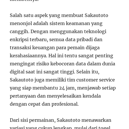
Salah satu aspek yang membuat Sakautoto
menonjol adalah sistem keamanan yang
canggih. Dengan menggunakan teknologi
enkripsi terbaru, semua data pribadi dan
transaksi keuangan para pemain dijaga
kerahasiaannya. Hal ini tentu sangat penting
mengingat risiko kebocoran data dalam dunia
digital saat ini sangat tinggi. Selain itu,
Sakautoto juga memiliki tim customer service
yang siap membantu 24 jam, menjawab setiap
pertanyaan dan menyelesaikan kendala
dengan cepat dan profesional.
Dari sisi permainan, Sakautoto menawarkan
variasi yang cukup lengkap, mulai dari togel