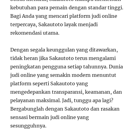
kebutuhan para pemain dengan standar tinggi.
Bagi Anda yang mencari platform judi online
terpercaya, Sakautoto layak menjadi
rekomendasi utama.
Dengan segala keunggulan yang ditawarkan,
tidak heran jika Sakautoto terus mengalami
peningkatan pengguna setiap tahunnya. Dunia
judi online yang semakin modern menuntut
platform seperti Sakautoto yang
mengedepankan transparansi, keamanan, dan
pelayanan maksimal. Jadi, tunggu apa lagi?
Bergabunglah dengan Sakautoto dan rasakan
sensasi bermain judi online yang
sesungguhnya.