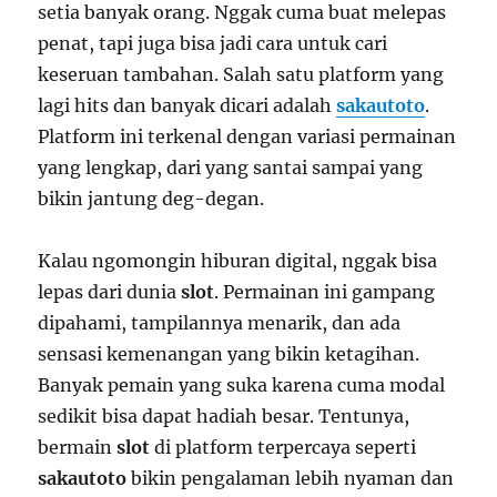
setia banyak orang. Nggak cuma buat melepas
penat, tapi juga bisa jadi cara untuk cari
keseruan tambahan. Salah satu platform yang
lagi hits dan banyak dicari adalah
sakautoto
.
Platform ini terkenal dengan variasi permainan
yang lengkap, dari yang santai sampai yang
bikin jantung deg-degan.
Kalau ngomongin hiburan digital, nggak bisa
lepas dari dunia
slot
. Permainan ini gampang
dipahami, tampilannya menarik, dan ada
sensasi kemenangan yang bikin ketagihan.
Banyak pemain yang suka karena cuma modal
sedikit bisa dapat hadiah besar. Tentunya,
bermain
slot
di platform terpercaya seperti
sakautoto
bikin pengalaman lebih nyaman dan