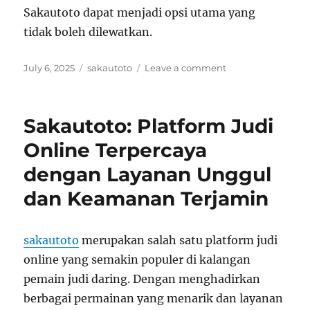
Sakautoto dapat menjadi opsi utama yang
tidak boleh dilewatkan.
Posted
Tags
on
July 6, 2025
sakautoto
Leave a comment
on
Sakautoto:
Platform
Judi
Sakautoto: Platform Judi
Online
Terpercaya
Online Terpercaya
dengan
dengan Layanan Unggul
Pelayanan
Optimal
dan Keamanan Terjamin
dan
Aman
sakautoto
merupakan salah satu platform judi
online yang semakin populer di kalangan
pemain judi daring. Dengan menghadirkan
berbagai permainan yang menarik dan layanan