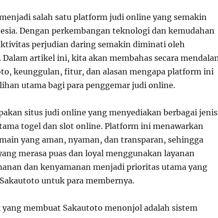
menjadi salah satu platform judi online yang semakin
onesia. Dengan perkembangan teknologi dan kemudahan
aktivitas perjudian daring semakin diminati oleh
. Dalam artikel ini, kita akan membahas secara mendala
to, keunggulan, fitur, dan alasan mengapa platform ini
lihan utama bagi para penggemar judi online.
akan situs judi online yang menyediakan berbagai jenis
tama togel dan slot online. Platform ini menawarkan
main yang aman, nyaman, dan transparan, sehingga
yang merasa puas dan loyal menggunakan layanan
manan dan kenyamanan menjadi prioritas utama yang
 Sakautoto untuk para membernya.
k yang membuat Sakautoto menonjol adalah sistem