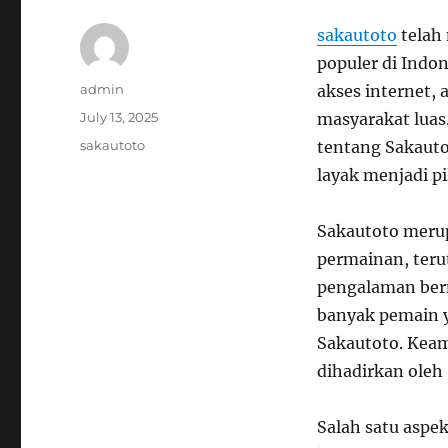
sakautoto
telah 
populer di Ind
Author
admin
akses internet, 
Posted
July 13, 2025
masyarakat luas
on
Tags
sakautoto
tentang Sakauto
layak menjadi pi
Sakautoto merup
permainan, teru
pengalaman ber
banyak pemain 
Sakautoto. Kea
dihadirkan oleh
Salah satu aspe