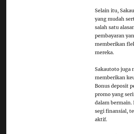
Selain itu, Saka
yang mudah serta
salah satu alas
pembayaran yang
memberikan flek
mereka.
Sakautoto juga
memberikan keu
Bonus deposit p
promo yang ser
dalam bermain. 
segi finansial,
aktif.