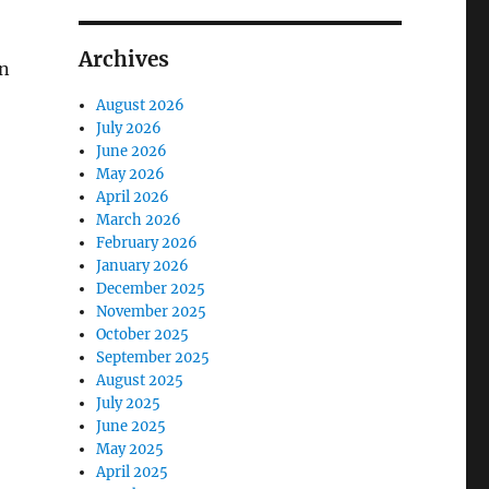
Archives
an
August 2026
July 2026
June 2026
May 2026
April 2026
March 2026
February 2026
January 2026
December 2025
November 2025
October 2025
September 2025
August 2025
July 2025
June 2025
May 2025
April 2025