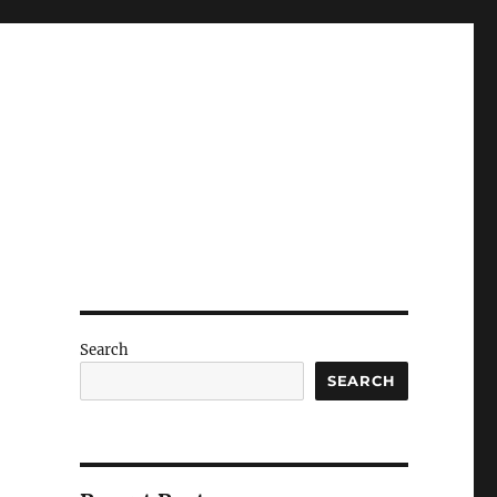
Search
SEARCH