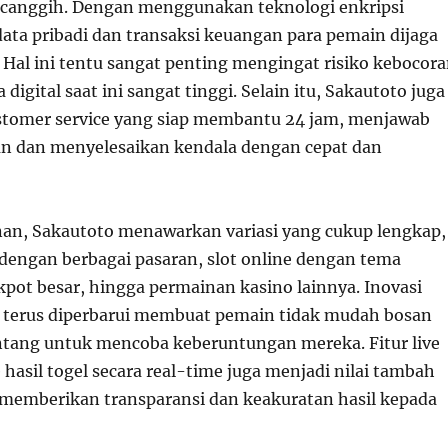
canggih. Dengan menggunakan teknologi enkripsi
data pribadi dan transaksi keuangan para pemain dijaga
 Hal ini tentu sangat penting mengingat risiko kebocor
digital saat ini sangat tinggi. Selain itu, Sakautoto juga
stomer service yang siap membantu 24 jam, menjawab
an dan menyelesaikan kendala dengan cepat dan
inan, Sakautoto menawarkan variasi yang cukup lengkap,
 dengan berbagai pasaran, slot online dengan tema
kpot besar, hingga permainan kasino lainnya. Inovasi
 terus diperbarui membuat pemain tidak mudah bosan
antang untuk mencoba keberuntungan mereka. Fitur live
hasil togel secara real-time juga menjadi nilai tambah
 memberikan transparansi dan keakuratan hasil kepada