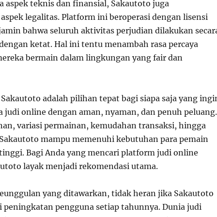
a aspek teknis dan finansial, Sakautoto juga
pek legalitas. Platform ini beroperasi dengan lisensi
amin bahwa seluruh aktivitas perjudian dilakukan secar
 dengan ketat. Hal ini tentu menambah rasa percaya
ereka bermain dalam lingkungan yang fair dan
akautoto adalah pilihan tepat bagi siapa saja yang ingi
 judi online dengan aman, nyaman, dan penuh peluang.
nan, variasi permainan, kemudahan transaksi, hingga
 Sakautoto mampu memenuhi kebutuhan para pemain
inggi. Bagi Anda yang mencari platform judi online
autoto layak menjadi rekomendasi utama.
eunggulan yang ditawarkan, tidak heran jika Sakautoto
 peningkatan pengguna setiap tahunnya. Dunia judi