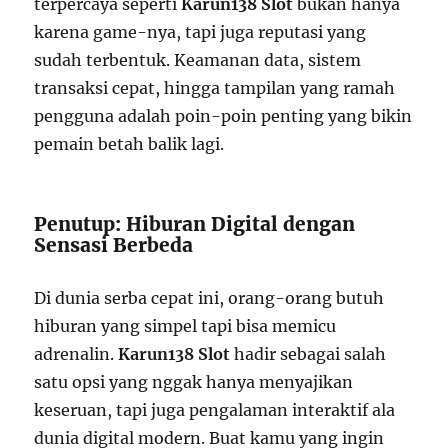
terpercaya seperti
Karun138 Slot
bukan hanya
karena game-nya, tapi juga reputasi yang
sudah terbentuk. Keamanan data, sistem
transaksi cepat, hingga tampilan yang ramah
pengguna adalah poin-poin penting yang bikin
pemain betah balik lagi.
Penutup: Hiburan Digital dengan
Sensasi Berbeda
Di dunia serba cepat ini, orang-orang butuh
hiburan yang simpel tapi bisa memicu
adrenalin.
Karun138 Slot
hadir sebagai salah
satu opsi yang nggak hanya menyajikan
keseruan, tapi juga pengalaman interaktif ala
dunia digital modern. Buat kamu yang ingin