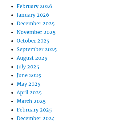
February 2026
January 2026
December 2025
November 2025
October 2025
September 2025
August 2025
July 2025
June 2025
May 2025
April 2025
March 2025
February 2025
December 2024