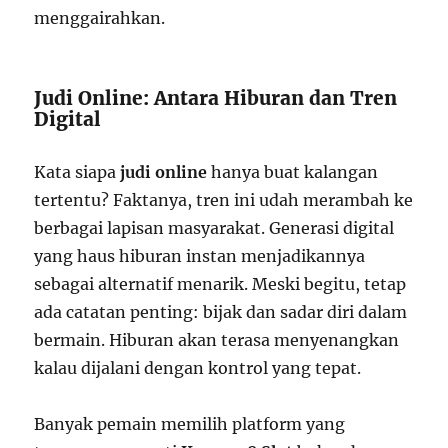
menggairahkan.
Judi Online: Antara Hiburan dan Tren
Digital
Kata siapa
judi online
hanya buat kalangan
tertentu? Faktanya, tren ini udah merambah ke
berbagai lapisan masyarakat. Generasi digital
yang haus hiburan instan menjadikannya
sebagai alternatif menarik. Meski begitu, tetap
ada catatan penting: bijak dan sadar diri dalam
bermain. Hiburan akan terasa menyenangkan
kalau dijalani dengan kontrol yang tepat.
Banyak pemain memilih platform yang