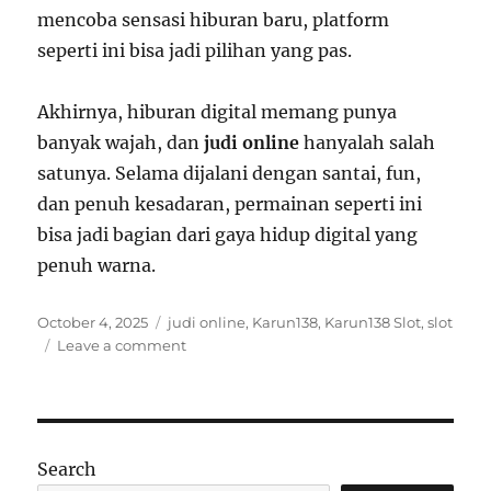
mencoba sensasi hiburan baru, platform
seperti ini bisa jadi pilihan yang pas.
Akhirnya, hiburan digital memang punya
banyak wajah, dan
judi online
hanyalah salah
satunya. Selama dijalani dengan santai, fun,
dan penuh kesadaran, permainan seperti ini
bisa jadi bagian dari gaya hidup digital yang
penuh warna.
Posted
Tags
October 4, 2025
judi online
,
Karun138
,
Karun138 Slot
,
slot
on
on
Leave a comment
Dunia
Digital
yang
Bikin
Betah
Search
dan