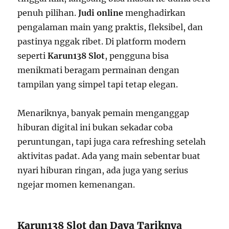
penuh pilihan.
Judi online
menghadirkan
pengalaman main yang praktis, fleksibel, dan
pastinya nggak ribet. Di platform modern
seperti
Karun138 Slot
, pengguna bisa
menikmati beragam permainan dengan
tampilan yang simpel tapi tetap elegan.
Menariknya, banyak pemain menganggap
hiburan digital ini bukan sekadar coba
peruntungan, tapi juga cara refreshing setelah
aktivitas padat. Ada yang main sebentar buat
nyari hiburan ringan, ada juga yang serius
ngejar momen kemenangan.
Karun138 Slot dan Daya Tariknya