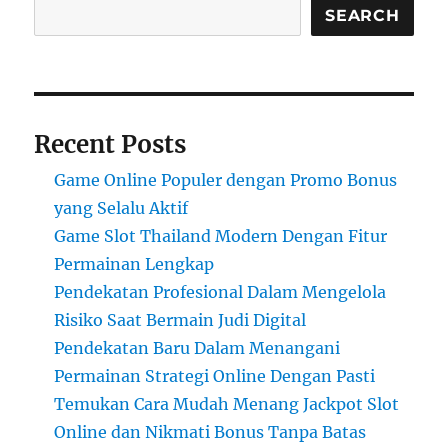
Seru
SEARCH
Banget!
Recent Posts
Game Online Populer dengan Promo Bonus
yang Selalu Aktif
Game Slot Thailand Modern Dengan Fitur
Permainan Lengkap
Pendekatan Profesional Dalam Mengelola
Risiko Saat Bermain Judi Digital
Pendekatan Baru Dalam Menangani
Permainan Strategi Online Dengan Pasti
Temukan Cara Mudah Menang Jackpot Slot
Online dan Nikmati Bonus Tanpa Batas