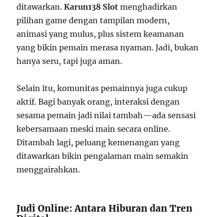
ditawarkan.
Karun138 Slot
menghadirkan
pilihan game dengan tampilan modern,
animasi yang mulus, plus sistem keamanan
yang bikin pemain merasa nyaman. Jadi, bukan
hanya seru, tapi juga aman.
Selain itu, komunitas pemainnya juga cukup
aktif. Bagi banyak orang, interaksi dengan
sesama pemain jadi nilai tambah—ada sensasi
kebersamaan meski main secara online.
Ditambah lagi, peluang kemenangan yang
ditawarkan bikin pengalaman main semakin
menggairahkan.
Judi Online: Antara Hiburan dan Tren