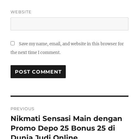
WEBSITE
Save my name, email, and website in this browser for
the next time I comment.
Post
PREVIOUS
navigation
Nikmati Sensasi Main dengan
Previous
post:
Promo Depo 25 Bonus 25 di
Dunia Judi Online