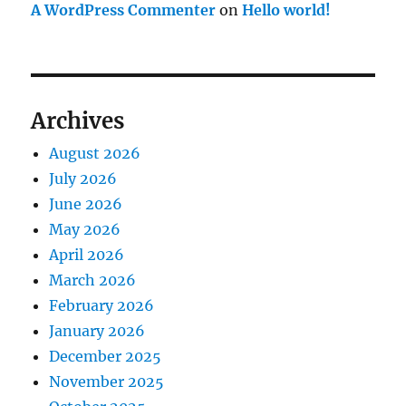
A WordPress Commenter
on
Hello world!
Archives
August 2026
July 2026
June 2026
May 2026
April 2026
March 2026
February 2026
January 2026
December 2025
November 2025