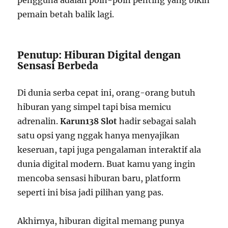
pengguna adalah poin-poin penting yang bikin
pemain betah balik lagi.
Penutup: Hiburan Digital dengan
Sensasi Berbeda
Di dunia serba cepat ini, orang-orang butuh
hiburan yang simpel tapi bisa memicu
adrenalin.
Karun138 Slot
hadir sebagai salah
satu opsi yang nggak hanya menyajikan
keseruan, tapi juga pengalaman interaktif ala
dunia digital modern. Buat kamu yang ingin
mencoba sensasi hiburan baru, platform
seperti ini bisa jadi pilihan yang pas.
Akhirnya, hiburan digital memang punya