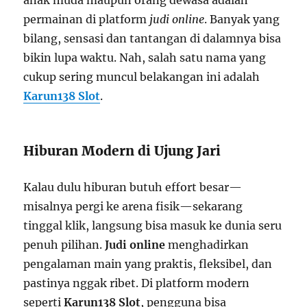
anak muda maupun orang dewasa adalah
permainan di platform
judi online
. Banyak yang
bilang, sensasi dan tantangan di dalamnya bisa
bikin lupa waktu. Nah, salah satu nama yang
cukup sering muncul belakangan ini adalah
Karun138 Slot
.
Hiburan Modern di Ujung Jari
Kalau dulu hiburan butuh effort besar—
misalnya pergi ke arena fisik—sekarang
tinggal klik, langsung bisa masuk ke dunia seru
penuh pilihan.
Judi online
menghadirkan
pengalaman main yang praktis, fleksibel, dan
pastinya nggak ribet. Di platform modern
seperti
Karun138 Slot
, pengguna bisa