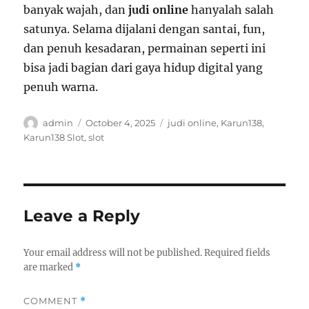
banyak wajah, dan
judi online
hanyalah salah
satunya. Selama dijalani dengan santai, fun,
dan penuh kesadaran, permainan seperti ini
bisa jadi bagian dari gaya hidup digital yang
penuh warna.
Author
Posted
Tags
admin
October 4, 2025
judi online
,
Karun138
,
on
Karun138 Slot
,
slot
Leave a Reply
Your email address will not be published.
Required fields
are marked
*
COMMENT
*