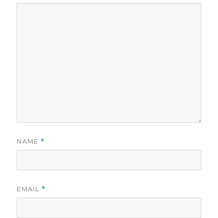
NAME
*
EMAIL
*