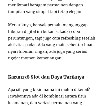
menikmati beragam permainan dengan
tampilan yang simpel tapi tetap elegan.
Menariknya, banyak pemain menganggap
hiburan digital ini bukan sekadar coba
peruntungan, tapi juga cara refreshing setelah
aktivitas padat. Ada yang main sebentar buat
nyari hiburan ringan, ada juga yang serius
ngejar momen kemenangan.
Karun138 Slot dan Daya Tariknya
Apa sih yang bikin nama ini makin dikenal?
Jawabannya ada di kombinasi antara fitur,
keamanan, dan variasi permainan yang