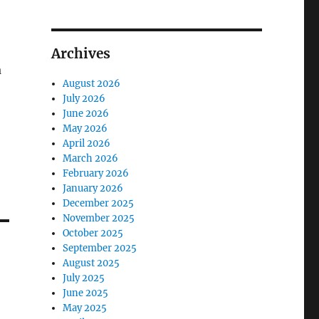
Archives
a
August 2026
July 2026
June 2026
May 2026
April 2026
March 2026
February 2026
January 2026
December 2025
November 2025
October 2025
September 2025
August 2025
July 2025
June 2025
May 2025