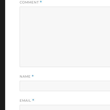
COMMENT
*
NAME
*
EMAIL
*