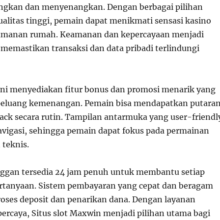
gkan dan menyenangkan. Dengan berbagai pilihan
alitas tinggi, pemain dapat menikmati sensasi kasino
yamanan rumah. Keamanan dan kepercayaan menjadi
 memastikan transaksi dan data pribadi terlindungi
s ini menyediakan fitur bonus dan promosi menarik yang
eluang kemenangan. Pemain bisa mendapatkan putara
back secara rutin. Tampilan antarmuka yang user-friendl
igasi, sehingga pemain dapat fokus pada permainan
teknis.
ggan tersedia 24 jam penuh untuk membantu setiap
rtanyaan. Sistem pembayaran yang cepat dan beragam
ses deposit dan penarikan dana. Dengan layanan
percaya, Situs slot Maxwin menjadi pilihan utama bagi