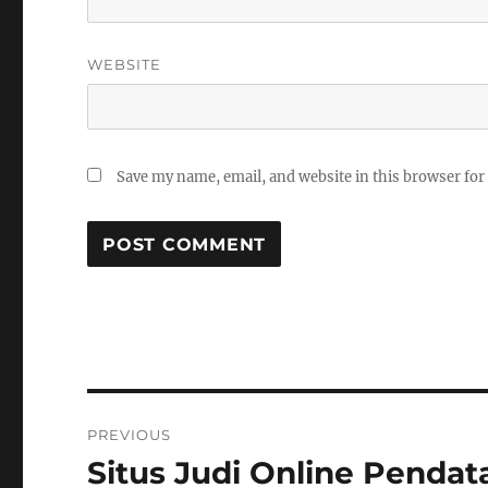
WEBSITE
Save my name, email, and website in this browser for
Post
PREVIOUS
navigation
Situs Judi Online Pendat
Previous