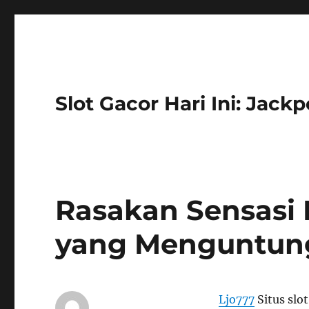
Slot Gacor Hari Ini: Ja
Rasakan Sensasi 
yang Menguntun
Ljo777
Situs slo