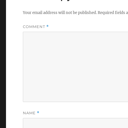
Your email address will not be published.
Required fields
COMMENT
*
NAME
*