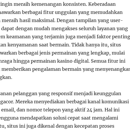
g ingin meraih kemenangan konsisten. Keberadaan
enawarkan berbagai fitur unggulan yang memudahkan
meraih hasil maksimal. Dengan tampilan yang user-
n dapat dengan mudah mengakses seluruh layanan yang
tem keamanan yang terjamin juga menjadi faktor pentin
n kenyamanan saat bermain. Tidak hanya itu, situs
warkan berbagai jenis permainan yang lengkap, mulai
hraga hingga permainan kasino digital. Semua fitur ini
k memberikan pengalaman bermain yang menyenangka
gkan.
yanan pelanggan yang responsif menjadi keunggulan
s gacor. Mereka menyediakan berbagai kanal komunikasi
t, email, dan nomor telepon yang aktif 24 jam. Hal ini
gguna mendapatkan solusi cepat saat mengalami
itu, situs ini juga dikenal dengan kecepatan proses