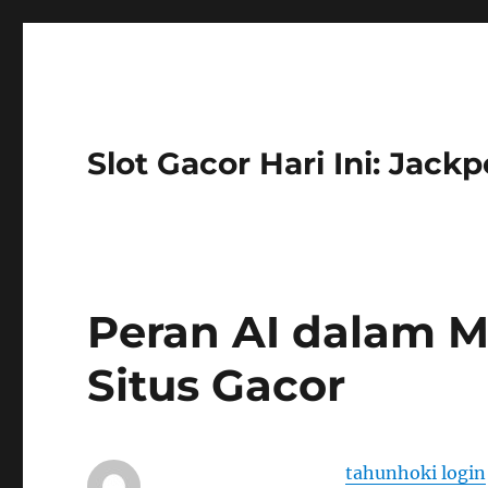
Slot Gacor Hari Ini: Ja
Peran AI dalam M
Situs Gacor
tahunhoki login