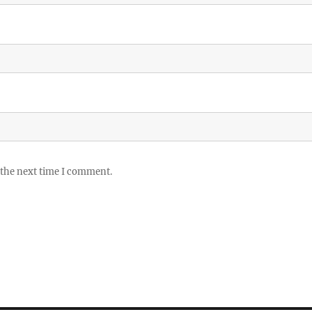
 the next time I comment.