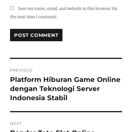
Save my name, email, and website in this browser for
the next time I comment.
Post
PREVIOUS
navigation
Platform Hiburan Game Online
Previous
post:
dengan Teknologi Server
Indonesia Stabil
NEXT