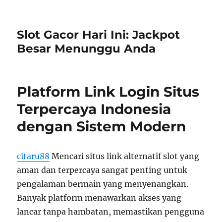
Slot Gacor Hari Ini: Jackpot
Besar Menunggu Anda
Platform Link Login Situs
Terpercaya Indonesia
dengan Sistem Modern
citaru88
Mencari situs link alternatif slot yang
aman dan terpercaya sangat penting untuk
pengalaman bermain yang menyenangkan.
Banyak platform menawarkan akses yang
lancar tanpa hambatan, memastikan pengguna