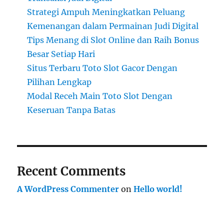
Strategi Ampuh Meningkatkan Peluang
Kemenangan dalam Permainan Judi Digital
Tips Menang di Slot Online dan Raih Bonus
Besar Setiap Hari
Situs Terbaru Toto Slot Gacor Dengan
Pilihan Lengkap
Modal Receh Main Toto Slot Dengan
Keseruan Tanpa Batas
Recent Comments
A WordPress Commenter
on
Hello world!