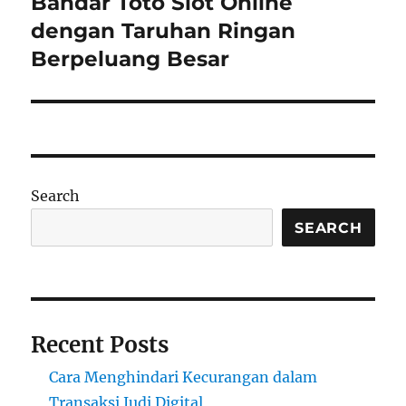
Bandar Toto Slot Online
Next
post:
dengan Taruhan Ringan
Berpeluang Besar
Search
SEARCH
Recent Posts
Cara Menghindari Kecurangan dalam
Transaksi Judi Digital