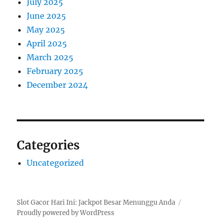
July 2025
June 2025
May 2025
April 2025
March 2025
February 2025
December 2024
Categories
Uncategorized
Slot Gacor Hari Ini: Jackpot Besar Menunggu Anda
Proudly powered by WordPress