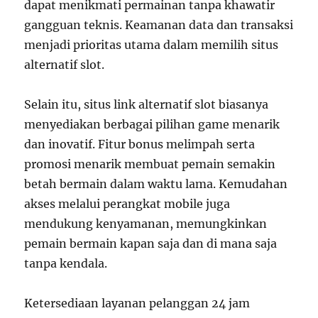
dapat menikmati permainan tanpa khawatir
gangguan teknis. Keamanan data dan transaksi
menjadi prioritas utama dalam memilih situs
alternatif slot.
Selain itu, situs link alternatif slot biasanya
menyediakan berbagai pilihan game menarik
dan inovatif. Fitur bonus melimpah serta
promosi menarik membuat pemain semakin
betah bermain dalam waktu lama. Kemudahan
akses melalui perangkat mobile juga
mendukung kenyamanan, memungkinkan
pemain bermain kapan saja dan di mana saja
tanpa kendala.
Ketersediaan layanan pelanggan 24 jam