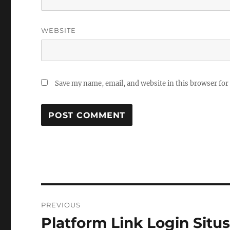
WEBSITE
Save my name, email, and website in this browser for
Post
PREVIOUS
navigation
Platform Link Login Situ
Previous