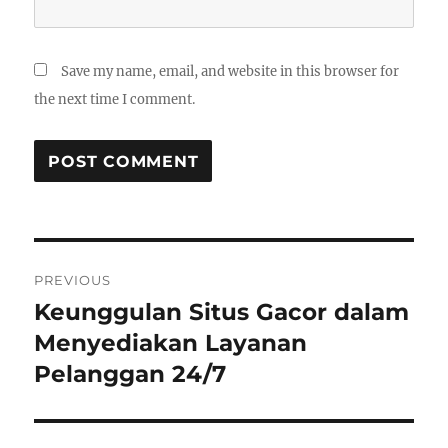
Save my name, email, and website in this browser for
the next time I comment.
Post
PREVIOUS
navigation
Keunggulan Situs Gacor dalam
Previous
post:
Menyediakan Layanan
Pelanggan 24/7