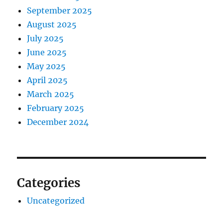
September 2025
August 2025
July 2025
June 2025
May 2025
April 2025
March 2025
February 2025
December 2024
Categories
Uncategorized