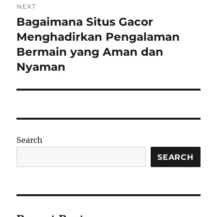
NEXT
Bagaimana Situs Gacor
Next
post:
Menghadirkan Pengalaman
Bermain yang Aman dan
Nyaman
Search
SEARCH