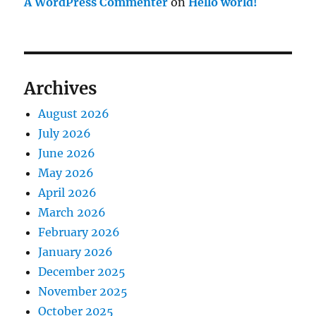
A WordPress Commenter
on
Hello world!
Archives
August 2026
July 2026
June 2026
May 2026
April 2026
March 2026
February 2026
January 2026
December 2025
November 2025
October 2025