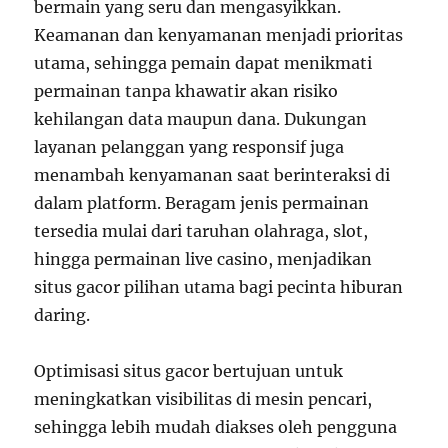
bermain yang seru dan mengasyikkan.
Keamanan dan kenyamanan menjadi prioritas
utama, sehingga pemain dapat menikmati
permainan tanpa khawatir akan risiko
kehilangan data maupun dana. Dukungan
layanan pelanggan yang responsif juga
menambah kenyamanan saat berinteraksi di
dalam platform. Beragam jenis permainan
tersedia mulai dari taruhan olahraga, slot,
hingga permainan live casino, menjadikan
situs gacor pilihan utama bagi pecinta hiburan
daring.
Optimisasi situs gacor bertujuan untuk
meningkatkan visibilitas di mesin pencari,
sehingga lebih mudah diakses oleh pengguna