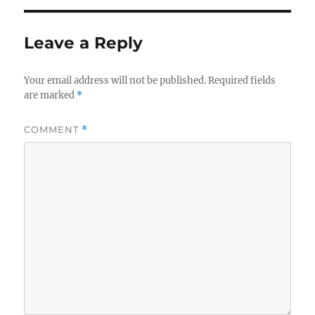
Leave a Reply
Your email address will not be published.
Required fields
are marked
*
COMMENT
*