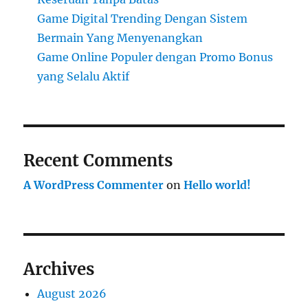
Game Digital Trending Dengan Sistem
Bermain Yang Menyenangkan
Game Online Populer dengan Promo Bonus
yang Selalu Aktif
Recent Comments
A WordPress Commenter
on
Hello world!
Archives
August 2026