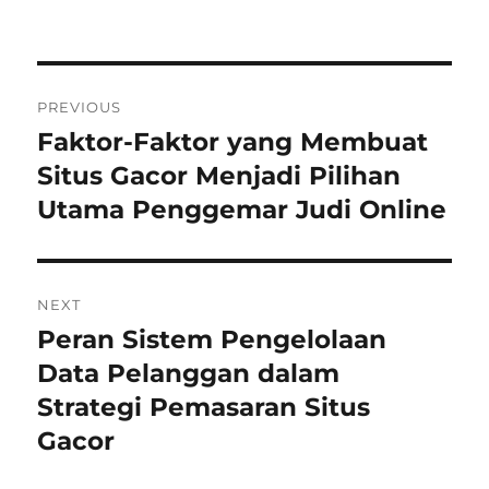
Post
PREVIOUS
navigation
Faktor-Faktor yang Membuat
Previous
post:
Situs Gacor Menjadi Pilihan
Utama Penggemar Judi Online
NEXT
Peran Sistem Pengelolaan
Next
post:
Data Pelanggan dalam
Strategi Pemasaran Situs
Gacor