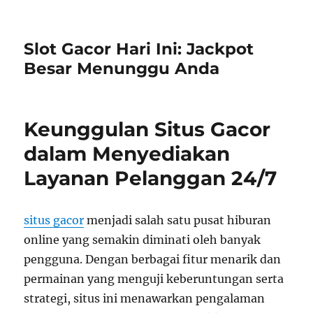
Slot Gacor Hari Ini: Jackpot
Besar Menunggu Anda
Keunggulan Situs Gacor
dalam Menyediakan
Layanan Pelanggan 24/7
situs gacor
menjadi salah satu pusat hiburan
online yang semakin diminati oleh banyak
pengguna. Dengan berbagai fitur menarik dan
permainan yang menguji keberuntungan serta
strategi, situs ini menawarkan pengalaman