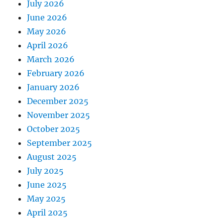
July 2026
June 2026
May 2026
April 2026
March 2026
February 2026
January 2026
December 2025
November 2025
October 2025
September 2025
August 2025
July 2025
June 2025
May 2025
April 2025