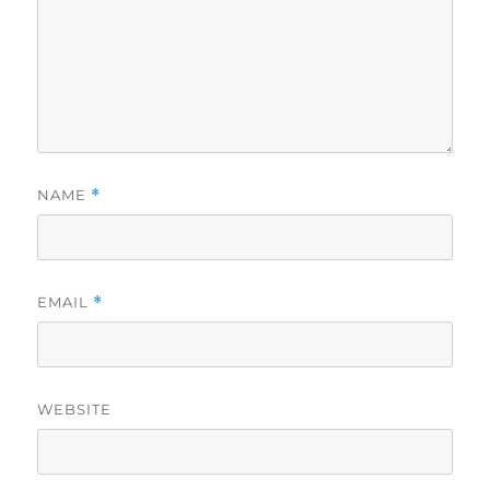
NAME
*
EMAIL
*
WEBSITE