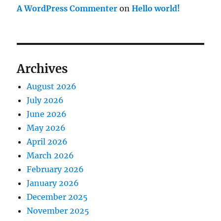
A WordPress Commenter
on
Hello world!
Archives
August 2026
July 2026
June 2026
May 2026
April 2026
March 2026
February 2026
January 2026
December 2025
November 2025