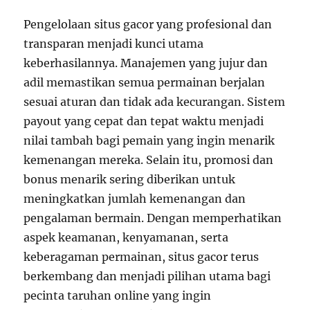
Pengelolaan situs gacor yang profesional dan
transparan menjadi kunci utama
keberhasilannya. Manajemen yang jujur dan
adil memastikan semua permainan berjalan
sesuai aturan dan tidak ada kecurangan. Sistem
payout yang cepat dan tepat waktu menjadi
nilai tambah bagi pemain yang ingin menarik
kemenangan mereka. Selain itu, promosi dan
bonus menarik sering diberikan untuk
meningkatkan jumlah kemenangan dan
pengalaman bermain. Dengan memperhatikan
aspek keamanan, kenyamanan, serta
keberagaman permainan, situs gacor terus
berkembang dan menjadi pilihan utama bagi
pecinta taruhan online yang ingin