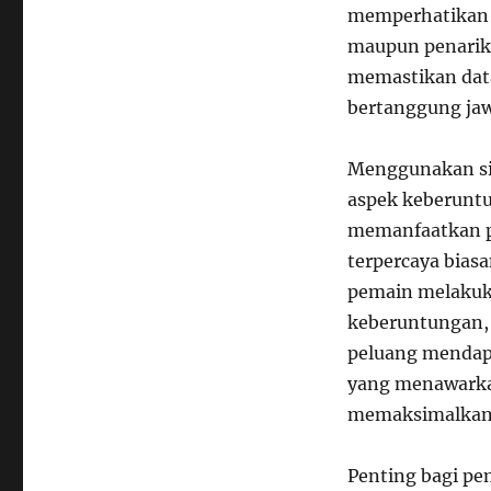
memperhatikan 
maupun penarika
memastikan data 
bertanggung ja
Menggunakan si
aspek keberuntu
memanfaatkan pr
terpercaya bia
pemain melakuka
keberuntungan, 
peluang mendap
yang menawarkan
memaksimalkan 
Penting bagi pe