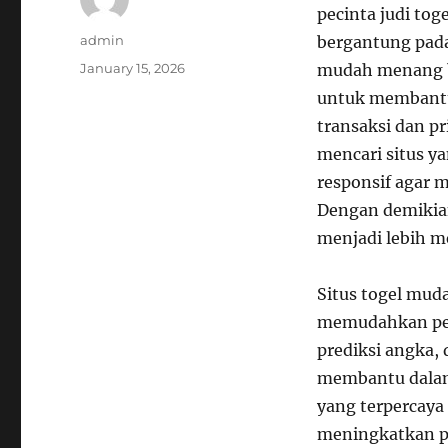
pecinta judi tog
Author
admin
bergantung pada 
Posted
January 15, 2026
mudah menang b
on
untuk membant
transaksi dan pr
mencari situs y
responsif agar 
Dengan demikia
menjadi lebih 
Situs togel mu
memudahkan pema
prediksi angka, 
membantu dalam 
yang terpercay
meningkatkan pe