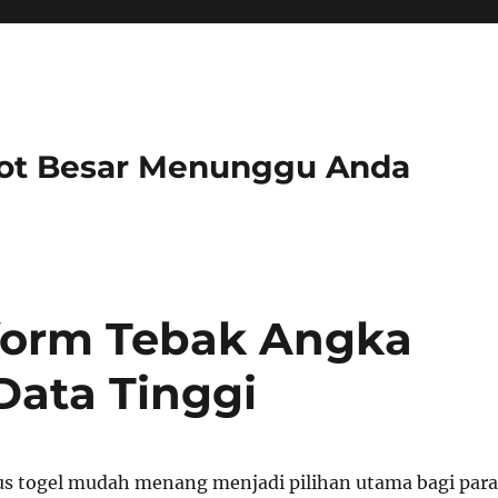
ckpot Besar Menunggu Anda
tform Tebak Angka
Data Tinggi
us togel mudah menang menjadi pilihan utama bagi para