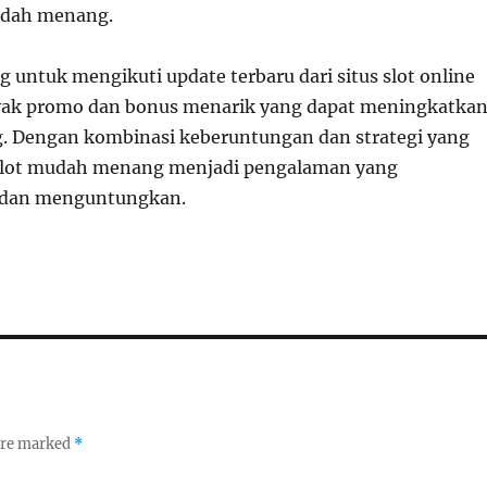
udah menang.
g untuk mengikuti update terbaru dari situs slot online
nyak promo dan bonus menarik yang dapat meningkatka
. Dengan kombinasi keberuntungan dan strategi yang
 slot mudah menang menjadi pengalaman yang
dan menguntungkan.
 are marked
*