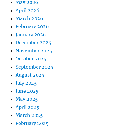
May 2026
April 2026
March 2026
February 2026
January 2026
December 2025
November 2025
October 2025
September 2025
August 2025
July 2025
June 2025
May 2025
April 2025
March 2025
February 2025