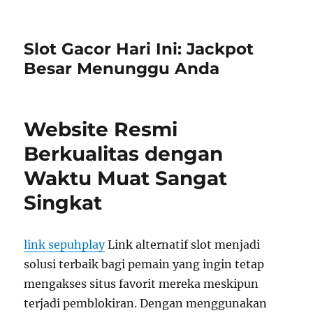
Slot Gacor Hari Ini: Jackpot
Besar Menunggu Anda
Website Resmi
Berkualitas dengan
Waktu Muat Sangat
Singkat
link sepuhplay
Link alternatif slot menjadi
solusi terbaik bagi pemain yang ingin tetap
mengakses situs favorit mereka meskipun
terjadi pemblokiran. Dengan menggunakan