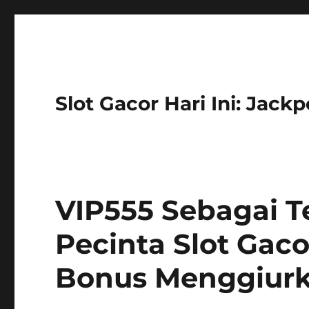
Slot Gacor Hari Ini: Ja
VIP555 Sebagai 
Pecinta Slot Ga
Bonus Menggiur