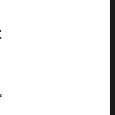
o
an
an