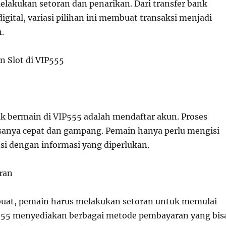
lakukan setoran dan penarikan. Dari transfer bank
gital, variasi pilihan ini membuat transaksi menjadi
n.
 Slot di VIP555
k bermain di VIP555 adalah mendaftar akun. Proses
sanya cepat dan gampang. Pemain hanya perlu mengisi
asi dengan informasi yang diperlukan.
ran
buat, pemain harus melakukan setoran untuk memulai
555 menyediakan berbagai metode pembayaran yang bis