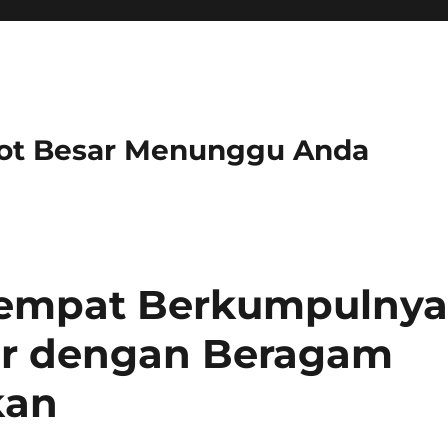
ckpot Besar Menunggu Anda
Tempat Berkumpulny
cor dengan Beragam
kan