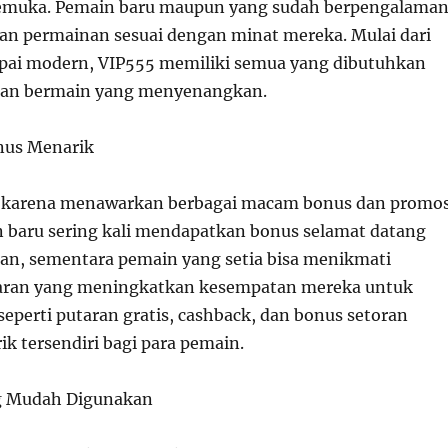
emuka. Pemain baru maupun yang sudah berpengalama
n permainan sesuai dengan minat mereka. Mulai dari
pai modern, VIP555 memiliki semua yang dibutuhkan
an bermain yang menyenangkan.
nus Menarik
l karena menawarkan berbagai macam bonus dan promos
 baru sering kali mendapatkan bonus selamat datang
n, sementara pemain yang setia bisa menikmati
aran yang meningkatkan kesempatan mereka untuk
eperti putaran gratis, cashback, dan bonus setoran
ik tersendiri bagi para pemain.
g Mudah Digunakan