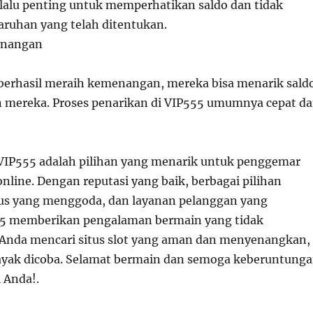
lalu penting untuk memperhatikan saldo dan tidak
taruhan yang telah ditentukan.
enangan
berhasil meraih kemenangan, mereka bisa menarik sald
n mereka. Proses penarikan di VIP555 umumnya cepat d
r VIP555 adalah pilihan yang menarik untuk penggemar
nline. Dengan reputasi yang baik, berbagai pilihan
us yang menggoda, dan layanan pelanggan yang
555 memberikan pengalaman bermain yang tidak
a Anda mencari situs slot yang aman dan menyenangkan,
ayak dicoba. Selamat bermain dan semoga keberuntung
 Anda!.