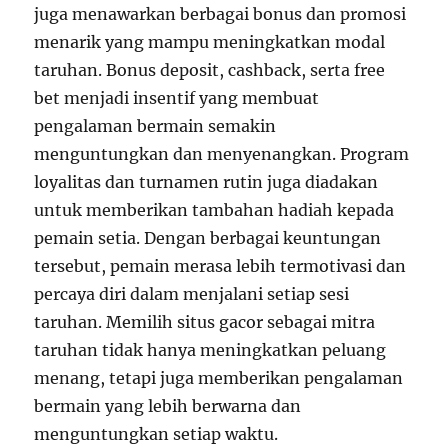
juga menawarkan berbagai bonus dan promosi
menarik yang mampu meningkatkan modal
taruhan. Bonus deposit, cashback, serta free
bet menjadi insentif yang membuat
pengalaman bermain semakin
menguntungkan dan menyenangkan. Program
loyalitas dan turnamen rutin juga diadakan
untuk memberikan tambahan hadiah kepada
pemain setia. Dengan berbagai keuntungan
tersebut, pemain merasa lebih termotivasi dan
percaya diri dalam menjalani setiap sesi
taruhan. Memilih situs gacor sebagai mitra
taruhan tidak hanya meningkatkan peluang
menang, tetapi juga memberikan pengalaman
bermain yang lebih berwarna dan
menguntungkan setiap waktu.