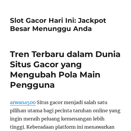
Slot Gacor Hari Ini: Jackpot
Besar Menunggu Anda
Tren Terbaru dalam Dunia
Situs Gacor yang
Mengubah Pola Main
Pengguna
arwana500
Situs gacor menjadi salah satu
pilihan utama bagi pecinta taruhan online yang
ingin meraih peluang kemenangan lebih
tinggi. Keberadaan platform ini menawarkan