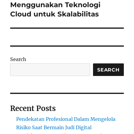
post:
Menggunakan Teknologi
Cloud untuk Skalabilitas
Search
SEARCH
Recent Posts
Pendekatan Profesional Dalam Mengelola
Risiko Saat Bermain Judi Digital