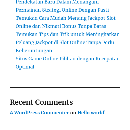
Pendekatan Baru Dalam Menangani
Permainan Strategi Online Dengan Pasti
Temukan Cara Mudah Menang Jackpot Slot
Online dan Nikmati Bonus Tanpa Batas
Temukan Tips dan Trik untuk Meningkatkan
Peluang Jackpot di Slot Online Tanpa Perlu
Keberuntungan
Situs Game Online Pilihan dengan Kecepatan
Optimal
Recent Comments
A WordPress Commenter
on
Hello world!