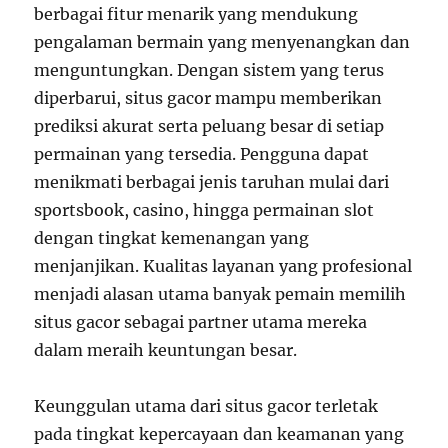
berbagai fitur menarik yang mendukung
pengalaman bermain yang menyenangkan dan
menguntungkan. Dengan sistem yang terus
diperbarui, situs gacor mampu memberikan
prediksi akurat serta peluang besar di setiap
permainan yang tersedia. Pengguna dapat
menikmati berbagai jenis taruhan mulai dari
sportsbook, casino, hingga permainan slot
dengan tingkat kemenangan yang
menjanjikan. Kualitas layanan yang profesional
menjadi alasan utama banyak pemain memilih
situs gacor sebagai partner utama mereka
dalam meraih keuntungan besar.
Keunggulan utama dari situs gacor terletak
pada tingkat kepercayaan dan keamanan yang