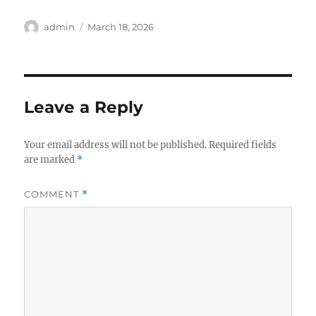
Author
Posted
admin
March 18, 2026
on
Leave a Reply
Your email address will not be published.
Required fields
are marked
*
COMMENT
*