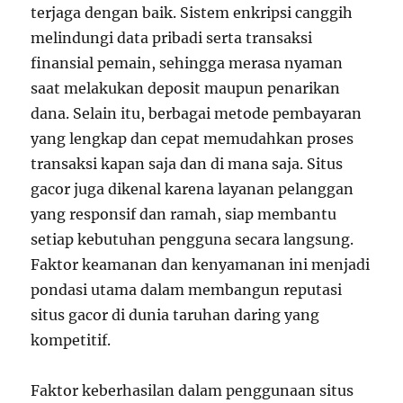
terjaga dengan baik. Sistem enkripsi canggih
melindungi data pribadi serta transaksi
finansial pemain, sehingga merasa nyaman
saat melakukan deposit maupun penarikan
dana. Selain itu, berbagai metode pembayaran
yang lengkap dan cepat memudahkan proses
transaksi kapan saja dan di mana saja. Situs
gacor juga dikenal karena layanan pelanggan
yang responsif dan ramah, siap membantu
setiap kebutuhan pengguna secara langsung.
Faktor keamanan dan kenyamanan ini menjadi
pondasi utama dalam membangun reputasi
situs gacor di dunia taruhan daring yang
kompetitif.
Faktor keberhasilan dalam penggunaan situs